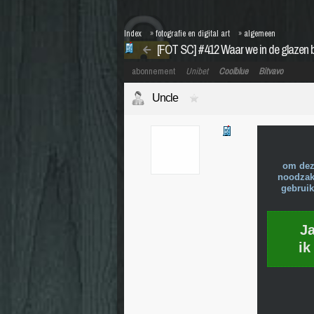
Index
»
fotografie en digital art
»
algemeen
[FOT SC] #412 Waar we in de glazen bo
abonnement
Unibet
Coolblue
Bitvavo
Uncle
om dez
noodzake
gebruik
J
ik