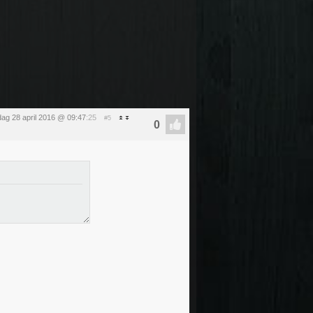
ag 28 april 2016 @ 09:47
:25
#5