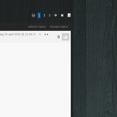
1
2
3
actieve topics
nieuwe topics
dag 26 april 2016 @ 21:04
:55
#1