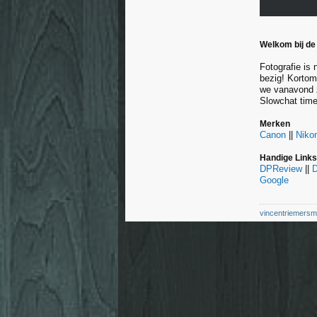
Welkom bij de
Fotografie is 
bezig! Kortom
we vanavond 
Slowchat time
Merken
Canon
||
Niko
Handige Links
DPReview
||
Google
vincentriemers