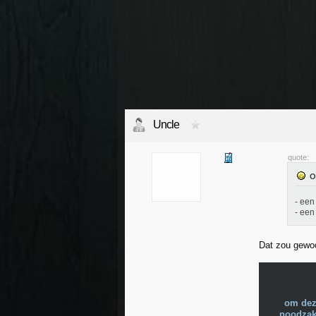
Uncle
quote:
- een
- een
Dat zou gewo
om dez
noodzake