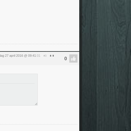
ag 27 april 2016 @ 09:41
:01
#3