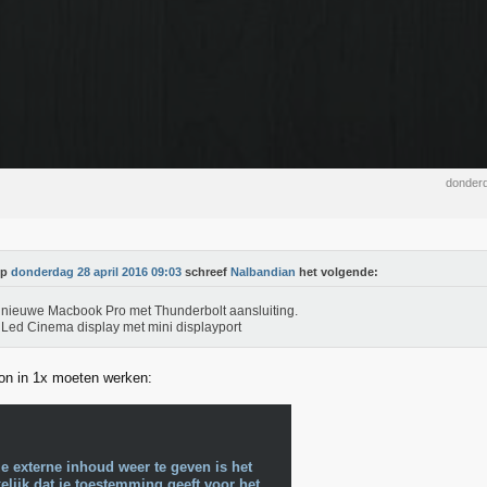
donderd
Op
donderdag 28 april 2016 09:03
schreef
Nalbandian
het volgende:
 nieuwe Macbook Pro met Thunderbolt aansluiting.
 Led Cinema display met mini displayport
on in 1x moeten werken:
e externe inhoud weer te geven is het
lijk dat je toestemming geeft voor het