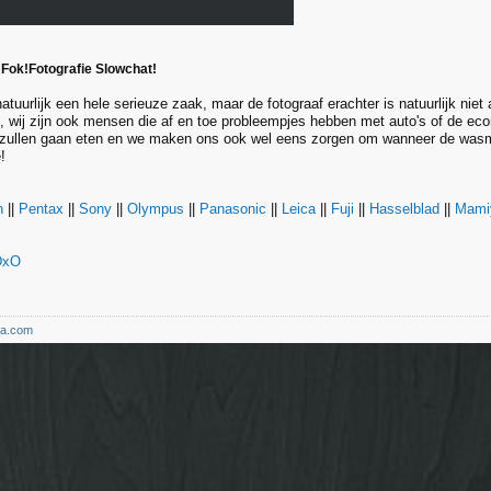
 Fok!Fotografie Slowchat!
natuurlijk een hele serieuze zaak, maar de fotograaf erachter is natuurlijk niet 
, wij zijn ook mensen die af en toe probleempjes hebben met auto's of de eco
zullen gaan eten en we maken ons ook wel eens zorgen om wanneer de wasma
!
n
||
Pentax
||
Sony
||
Olympus
||
Panasonic
||
Leica
||
Fuji
||
Hasselblad
||
Mami
DxO
ma.com