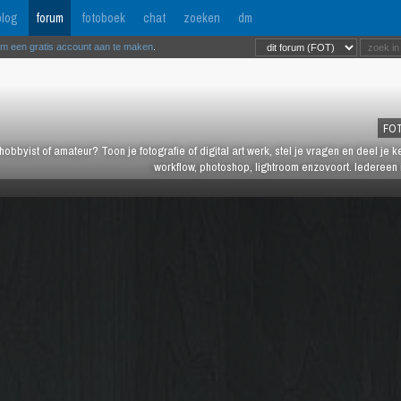
log
forum
fotoboek
chat
zoeken
dm
om een gratis account aan te maken
.
FO
hobbyist of amateur? Toon je fotografie of digital art werk, stel je vragen en deel je 
workflow, photoshop, lightroom enzovoort. Iedereen 