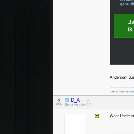
gebruik
J
ik
Andersom dus
vincentriemers
D_A
Ben jij van die © ?
Waar Uncle ze