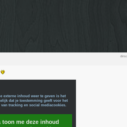
dins
!
e externe inhoud weer te geven is het
lijk dat je toestemming geeft voor het
 van tracking en social mediacookies.
a toon me deze inhoud