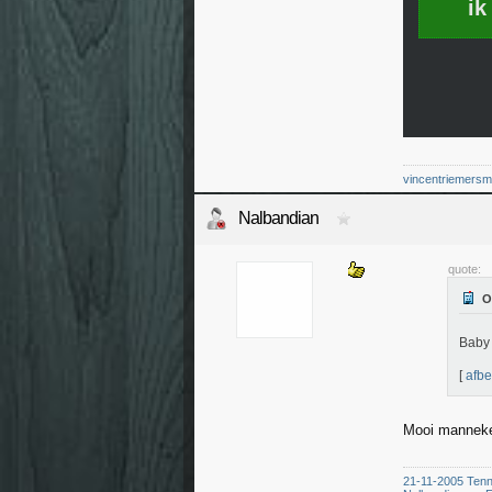
ik
vincentriemers
Nalbandian
quote:
Baby 
[
afbe
Mooi manne
21-11-2005 Tenn