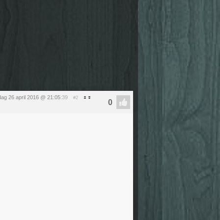
dag 26 april 2016 @ 21:05
:39
#2