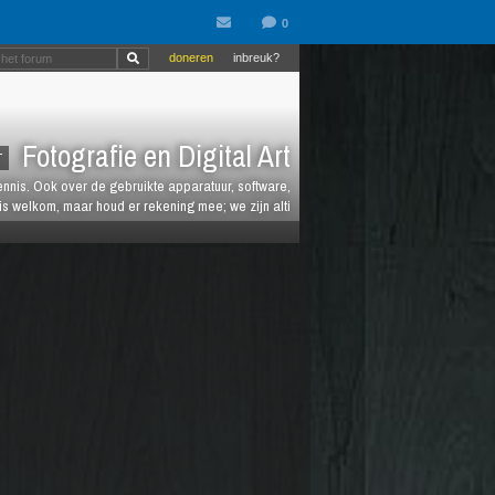
doneren
inbreuk?
Fotografie en Digital Art
T
kennis. Ook over de gebruikte apparatuur, software,
is welkom, maar houd er rekening mee; we zijn alti