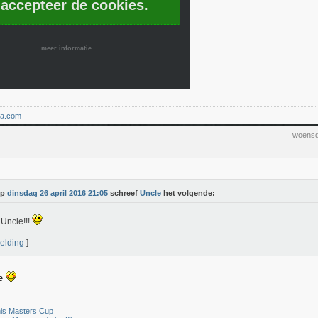
 accepteer de cookies.
meer informatie
ma.com
woensd
Op
dinsdag 26 april 2016 21:05
schreef
Uncle
het volgende:
Uncle!!!
elding
]
ke
is Masters Cup