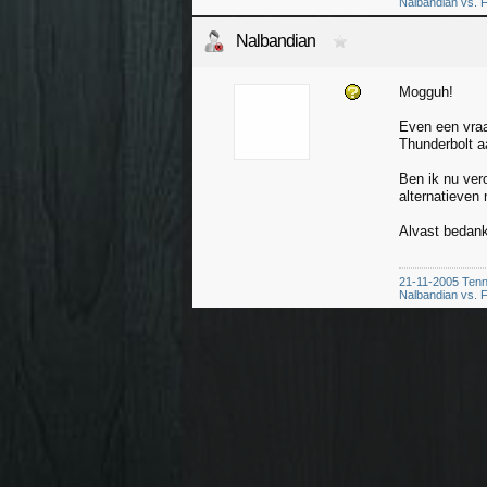
Nalbandian vs. F
Nalbandian
Mogguh!
Even een vraa
Thunderbolt a
Ben ik nu ver
alternatieven 
Alvast bedank
21-11-2005 Tenn
Nalbandian vs. F