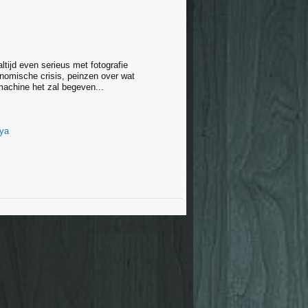
altijd even serieus met fotografie
nomische crisis, peinzen over wat
chine het zal begeven...
ya