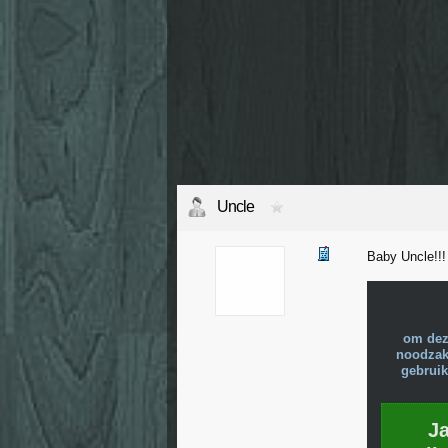
Uncle
Baby Uncle!!
om dez
noodzake
gebruik
J