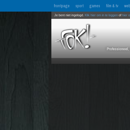
frontpage
sport
games
film & tv
web
Je bent niet ingelogd.
Klik hier om in te loggen
of
hier 
Professioneel, 