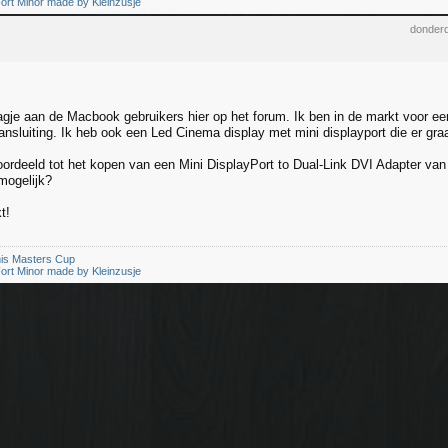
ort Minor made by Kleinzusje
donderd
gje aan de Macbook gebruikers hier op het forum. Ik ben in de markt voor 
ansluiting. Ik heb ook een Led Cinema display met mini displayport die er graa
oordeeld tot het kopen van een Mini DisplayPort to Dual-Link DVI Adapter van 
mogelijk?
t!
is Masters Cup
ort Minor made by Kleinzusje