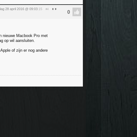
ag 28 april 2016 @ 09:03
:15
#4
een nieuwe Macbook Pro met
g op wil aansluiten.
Apple of zijn er nog andere