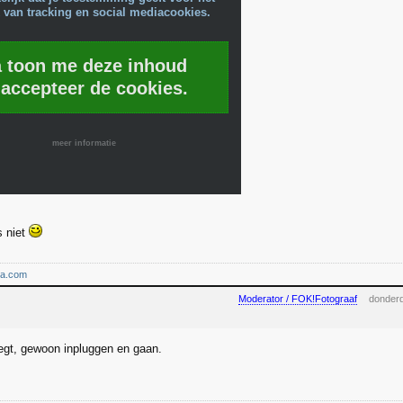
 van tracking en social mediacookies.
a toon me deze inhoud
 accepteer de cookies.
meer informatie
 niet
ma.com
Moderator / FOK!Fotograaf
donderd
gt, gewoon inpluggen en gaan.