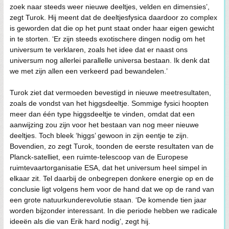
zoek naar steeds weer nieuwe deeltjes, velden en dimensies’,
zegt Turok. Hij meent dat de deeltjesfysica daardoor zo complex
is geworden dat die op het punt staat onder haar eigen gewicht
in te storten. ‘Er zijn steeds exotischere dingen nodig om het
universum te verklaren, zoals het idee dat er naast ons
universum nog allerlei parallelle universa bestaan. Ik denk dat
we met zijn allen een verkeerd pad bewandelen.’
Turok ziet dat vermoeden bevestigd in nieuwe meetresultaten,
zoals de vondst van het higgsdeeltje. Sommige fysici hoopten
meer dan één type higgsdeeltje te vinden, omdat dat een
aanwijzing zou zijn voor het bestaan van nog meer nieuwe
deeltjes. Toch bleek ‘higgs’ gewoon in zijn eentje te zijn.
Bovendien, zo zegt Turok, toonden de eerste resultaten van de
Planck-satelliet, een ruimte-telescoop van de Europese
ruimtevaartorganisatie ESA, dat het universum heel simpel in
elkaar zit. Tel daarbij de onbegrepen donkere energie op en de
conclusie ligt volgens hem voor de hand dat we op de rand van
een grote natuurkunderevolutie staan. ‘De komende tien jaar
worden bijzonder interessant. In die periode hebben we radicale
ideeën als die van Erik hard nodig’, zegt hij.