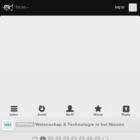
forum
log in
Index
Actief
MyAT
Nieuw
Reply
Wetenschap & Technologie in het Nieuws #4
w&t
CENTRAAL
1
2
3
4
5
6
7
8