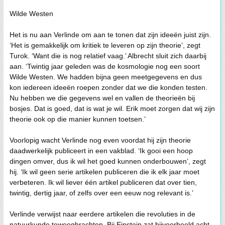
Wilde Westen
Het is nu aan Verlinde om aan te tonen dat zijn ideeën juist zijn.
‘Het is gemakkelijk om kritiek te leveren op zijn theorie’, zegt
Turok. ‘Want die is nog relatief vaag.’ Albrecht sluit zich daarbij
aan. ‘Twintig jaar geleden was de kosmologie nog een soort
Wilde Westen. We hadden bijna geen meetgegevens en dus
kon iedereen ideeën roepen zonder dat we die konden testen.
Nu hebben we die gegevens wel en vallen de theorieën bij
bosjes. Dat is goed, dat is wat je wil. Erik moet zorgen dat wij zijn
theorie ook op die manier kunnen toetsen.’
Voorlopig wacht Verlinde nog even voordat hij zijn theorie
daadwerkelijk publiceert in een vakblad. ‘Ik gooi een hoop
dingen omver, dus ik wil het goed kunnen onderbouwen’, zegt
hij. ‘Ik wil geen serie artikelen publiceren die ik elk jaar moet
verbeteren. Ik wil liever één artikel publiceren dat over tien,
twintig, dertig jaar, of zelfs over een eeuw nog relevant is.’
Verlinde verwijst naar eerdere artikelen die revoluties in de
natuurkunde teweegbrachten. Bij Einstein zat bijvoorbeeld acht