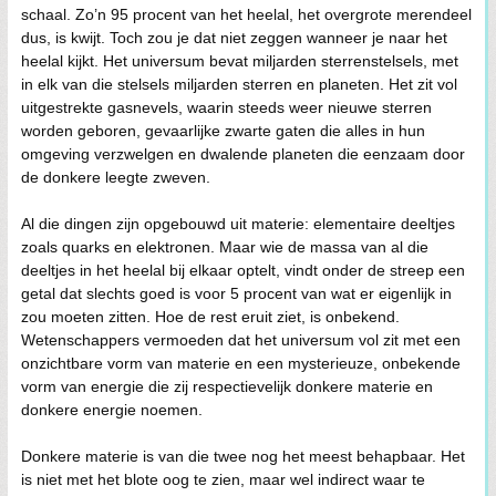
schaal. Zo’n 95 procent van het heelal, het overgrote merendeel
dus, is kwijt. Toch zou je dat niet zeggen wanneer je naar het
heelal kijkt. Het universum bevat miljarden sterrenstelsels, met
in elk van die stelsels miljarden sterren en planeten. Het zit vol
uitgestrekte gasnevels, waarin steeds weer nieuwe sterren
worden geboren, gevaarlijke zwarte gaten die alles in hun
omgeving verzwelgen en dwalende planeten die eenzaam door
de donkere leegte zweven.
Al die dingen zijn opgebouwd uit materie: elementaire deeltjes
zoals quarks en elektronen. Maar wie de massa van al die
deeltjes in het heelal bij elkaar optelt, vindt onder de streep een
getal dat slechts goed is voor 5 procent van wat er eigenlijk in
zou moeten zitten. Hoe de rest eruit ziet, is onbekend.
Wetenschappers vermoeden dat het universum vol zit met een
onzichtbare vorm van materie en een mysterieuze, onbekende
vorm van energie die zij respectievelijk donkere materie en
donkere energie noemen.
Donkere materie is van die twee nog het meest behapbaar. Het
is niet met het blote oog te zien, maar wel indirect waar te