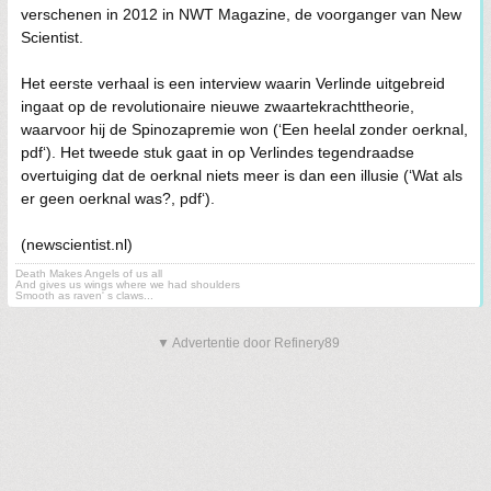
verschenen in 2012 in NWT Magazine, de voorganger van New
Scientist.
Het eerste verhaal is een interview waarin Verlinde uitgebreid
ingaat op de revolutionaire nieuwe zwaartekrachttheorie,
waarvoor hij de Spinozapremie won (‘Een heelal zonder oerknal,
pdf‘). Het tweede stuk gaat in op Verlindes tegendraadse
overtuiging dat de oerknal niets meer is dan een illusie (‘Wat als
er geen oerknal was?, pdf‘).
(newscientist.nl)
Death Makes Angels of us all
And gives us wings where we had shoulders
Smooth as raven' s claws...
▼ Advertentie door Refinery89