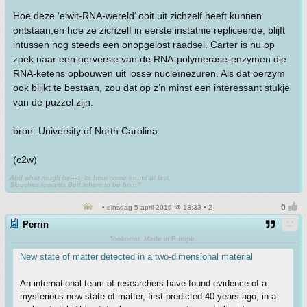
Hoe deze ‘eiwit-RNA-wereld’ ooit uit zichzelf heeft kunnen
ontstaan,en hoe ze zichzelf in eerste instatnie repliceerde, blijft
intussen nog steeds een onopgelost raadsel. Carter is nu op
zoek naar een oerversie van de RNA-polymerase-enzymen die
RNA-ketens opbouwen uit losse nucleïnezuren. Als dat oerzym
ook blijkt te bestaan, zou dat op z’n minst een interessant stukje
van de puzzel zijn.
bron: University of North Carolina
(c2w)
And what rough beast, its hour come round at last,
Slouches towards Bethlehem to be born?
• dinsdag 5 april 2016 @ 13:33 • 2
Perrin
Toekomst. Made in Europe.
New state of matter detected in a two-dimensional material
An international team of researchers have found evidence of a
mysterious new state of matter, first predicted 40 years ago, in a