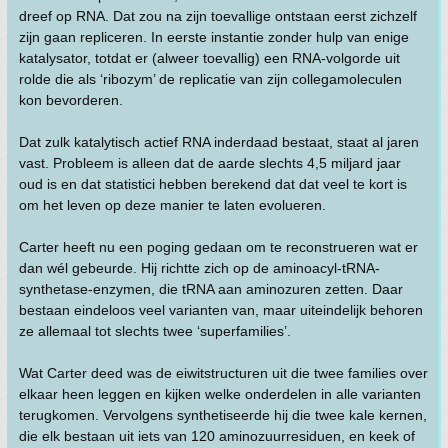
dreef op RNA. Dat zou na zijn toevallige ontstaan eerst zichzelf
zijn gaan repliceren. In eerste instantie zonder hulp van enige
katalysator, totdat er (alweer toevallig) een RNA-volgorde uit
rolde die als ‘ribozym’ de replicatie van zijn collegamoleculen
kon bevorderen.
Dat zulk katalytisch actief RNA inderdaad bestaat, staat al jaren
vast. Probleem is alleen dat de aarde slechts 4,5 miljard jaar
oud is en dat statistici hebben berekend dat dat veel te kort is
om het leven op deze manier te laten evolueren.
Carter heeft nu een poging gedaan om te reconstrueren wat er
dan wél gebeurde. Hij richtte zich op de aminoacyl-tRNA-
synthetase-enzymen, die tRNA aan aminozuren zetten. Daar
bestaan eindeloos veel varianten van, maar uiteindelijk behoren
ze allemaal tot slechts twee ‘superfamilies’.
Wat Carter deed was de eiwitstructuren uit die twee families over
elkaar heen leggen en kijken welke onderdelen in alle varianten
terugkomen. Vervolgens synthetiseerde hij die twee kale kernen,
die elk bestaan uit iets van 120 aminozuurresiduen, en keek of