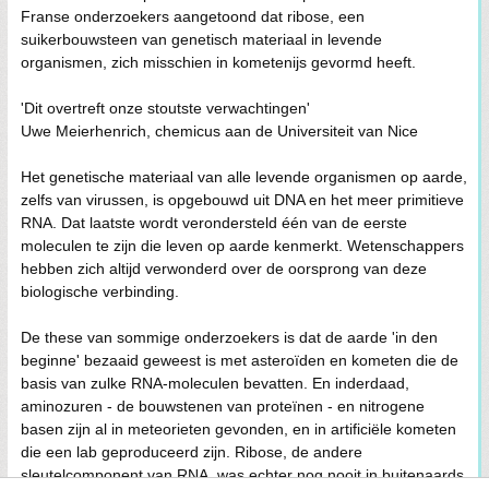
Franse onderzoekers aangetoond dat ribose, een
suikerbouwsteen van genetisch materiaal in levende
organismen, zich misschien in kometenijs gevormd heeft.
'Dit overtreft onze stoutste verwachtingen'
Uwe Meierhenrich, chemicus aan de Universiteit van Nice
Het genetische materiaal van alle levende organismen op aarde,
zelfs van virussen, is opgebouwd uit DNA en het meer primitieve
RNA. Dat laatste wordt verondersteld één van de eerste
moleculen te zijn die leven op aarde kenmerkt. Wetenschappers
hebben zich altijd verwonderd over de oorsprong van deze
biologische verbinding.
De these van sommige onderzoekers is dat de aarde 'in den
beginne' bezaaid geweest is met asteroïden en kometen die de
basis van zulke RNA-moleculen bevatten. En inderdaad,
aminozuren - de bouwstenen van proteïnen - en nitrogene
basen zijn al in meteorieten gevonden, en in artificiële kometen
die een lab geproduceerd zijn. Ribose, de andere
sleutelcomponent van RNA, was echter nog nooit in buitenaards