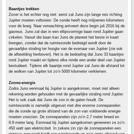
Baantjes trekken
Zover is het echter nog niet: eerst zal Juno zijn lange reis richting
Jupiter moeten voltooien. De sonde heeft nog miljoenen kilometers
voor de boeg. Naar verwachting arriveert deze begin juli 2016 bij de
gasreus. Juno zal dan in een ellipsvormige baan rond Jupiter gaan
cirkelen. Vanuit die baan kan Juno de planeet het beste in kaart
brengen, zonder dat de ruimtesonde bedreigd wordt door de
gevaarlijke straling ter hoogte van de evenaar van Jupiter (zie ook
de afbeelding hierboven). Het is de bedoeling dat Juno 33 baantjes
rond Jupiter maakt en tijdens elke ronde een ander deel van Jupiter
bestudeert. Tijdens elk baantje rond Jupiter zal Juno de afstand tot
de wolken van Jupiter tot zo’n 5000 kilometer verkleinen.
Zonne-energie
Zodra Juno eenmaal bij Jupiter is aangekomen, moet niet alleen
rekening worden gehouden met de gevaarlijke straling rond Jupiter.
Het is ook zaak dat Juno de zon in de gaten houdt. De
ruimtesonde is namelijk uitgerust met drie enorme zonnepanelen
die de sonde op grote afstand van de zon van voldoende energie
moeten voorzien. De zonnepanelen zijn zo’n 2,7 meter breed en
8,9 meter lang. Eenmaal bij Jupiter aangekomen genereren ze zo’n
450 watt aan elektriciteit. In zekere zin zijn de zonnepanelen een
primeur: nog nooit heeft een ruimtesonde op zo’n grote afstand van