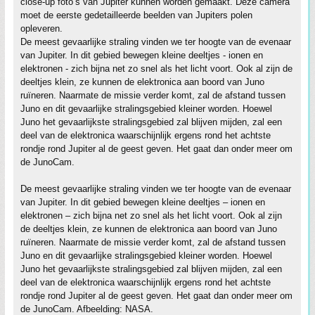
close-up foto’s van Jupiter kunnen worden gemaakt. Deze camera
moet de eerste gedetailleerde beelden van Jupiters polen
opleveren.
De meest gevaarlijke straling vinden we ter hoogte van de evenaar
van Jupiter. In dit gebied bewegen kleine deeltjes - ionen en
elektronen - zich bijna net zo snel als het licht voort. Ook al zijn de
deeltjes klein, ze kunnen de elektronica aan boord van Juno
ruïneren. Naarmate de missie verder komt, zal de afstand tussen
Juno en dit gevaarlijke stralingsgebied kleiner worden. Hoewel
Juno het gevaarlijkste stralingsgebied zal blijven mijden, zal een
deel van de elektronica waarschijnlijk ergens rond het achtste
rondje rond Jupiter al de geest geven. Het gaat dan onder meer om
de JunoCam.
De meest gevaarlijke straling vinden we ter hoogte van de evenaar
van Jupiter. In dit gebied bewegen kleine deeltjes – ionen en
elektronen – zich bijna net zo snel als het licht voort. Ook al zijn
de deeltjes klein, ze kunnen de elektronica aan boord van Juno
ruïneren. Naarmate de missie verder komt, zal de afstand tussen
Juno en dit gevaarlijke stralingsgebied kleiner worden. Hoewel
Juno het gevaarlijkste stralingsgebied zal blijven mijden, zal een
deel van de elektronica waarschijnlijk ergens rond het achtste
rondje rond Jupiter al de geest geven. Het gaat dan onder meer om
de JunoCam. Afbeelding: NASA.