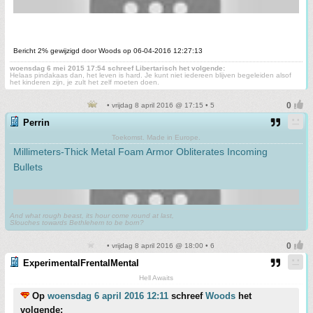
Bericht 2% gewijzigd door Woods op 06-04-2016 12:27:13
woensdag 6 mei 2015 17:54 schreef Libertarisch het volgende:
Helaas pindakaas dan, het leven is hard. Je kunt niet iedereen blijven begeleiden alsof
het kinderen zijn, je zult het zelf moeten doen.
• vrijdag 8 april 2016 @ 17:15 • 5
Perrin
Toekomst. Made in Europe.
Millimeters-Thick Metal Foam Armor Obliterates Incoming
Bullets
And what rough beast, its hour come round at last,
Slouches towards Bethlehem to be born?
• vrijdag 8 april 2016 @ 18:00 • 6
ExperimentalFrentalMental
Hell Awaits
Op
woensdag 6 april 2016 12:11
schreef
Woods
het
volgende: