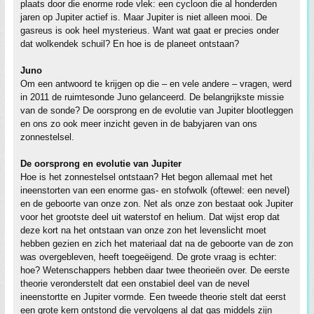
plaats door die enorme rode vlek: een cycloon die al honderden
jaren op Jupiter actief is. Maar Jupiter is niet alleen mooi. De
gasreus is ook heel mysterieus. Want wat gaat er precies onder
dat wolkendek schuil? En hoe is de planeet ontstaan?
Juno
Om een antwoord te krijgen op die – en vele andere – vragen, werd
in 2011 de ruimtesonde Juno gelanceerd. De belangrijkste missie
van de sonde? De oorsprong en de evolutie van Jupiter blootleggen
en ons zo ook meer inzicht geven in de babyjaren van ons
zonnestelsel.
De oorsprong en evolutie van Jupiter
Hoe is het zonnestelsel ontstaan? Het begon allemaal met het
ineenstorten van een enorme gas- en stofwolk (oftewel: een nevel)
en de geboorte van onze zon. Net als onze zon bestaat ook Jupiter
voor het grootste deel uit waterstof en helium. Dat wijst erop dat
deze kort na het ontstaan van onze zon het levenslicht moet
hebben gezien en zich het materiaal dat na de geboorte van de zon
was overgebleven, heeft toegeëigend. De grote vraag is echter:
hoe? Wetenschappers hebben daar twee theorieën over. De eerste
theorie veronderstelt dat een onstabiel deel van de nevel
ineenstortte en Jupiter vormde. Een tweede theorie stelt dat eerst
een grote kern ontstond die vervolgens al dat gas middels zijn