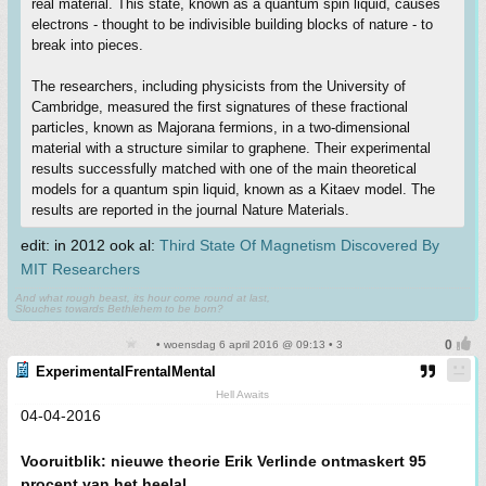
real material. This state, known as a quantum spin liquid, causes
electrons - thought to be indivisible building blocks of nature - to
break into pieces.
The researchers, including physicists from the University of
Cambridge, measured the first signatures of these fractional
particles, known as Majorana fermions, in a two-dimensional
material with a structure similar to graphene. Their experimental
results successfully matched with one of the main theoretical
models for a quantum spin liquid, known as a Kitaev model. The
results are reported in the journal Nature Materials.
edit: in 2012 ook al:
Third State Of Magnetism Discovered By
MIT Researchers
And what rough beast, its hour come round at last,
Slouches towards Bethlehem to be born?
• woensdag 6 april 2016 @ 09:13 • 3
ExperimentalFrentalMental
Hell Awaits
04-04-2016
Vooruitblik: nieuwe theorie Erik Verlinde ontmaskert 95
procent van het heelal