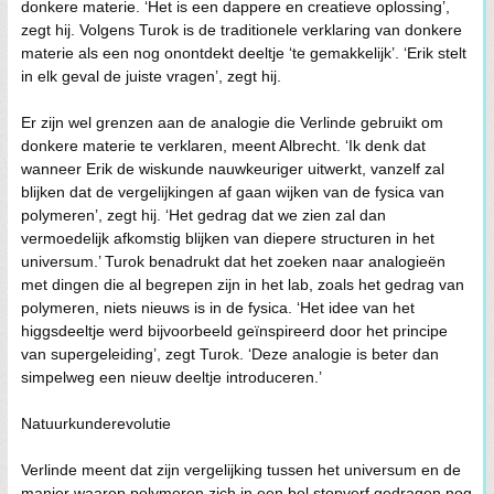
donkere materie. ‘Het is een dappere en creatieve oplossing’,
zegt hij. Volgens Turok is de traditionele verklaring van donkere
materie als een nog onontdekt deeltje ‘te gemakkelijk’. ‘Erik stelt
in elk geval de juiste vragen’, zegt hij.
Er zijn wel grenzen aan de analogie die Verlinde gebruikt om
donkere materie te verklaren, meent Albrecht. ‘Ik denk dat
wanneer Erik de wiskunde nauwkeuriger uitwerkt, vanzelf zal
blijken dat de vergelijkingen af gaan wijken van de fysica van
polymeren’, zegt hij. ‘Het gedrag dat we zien zal dan
vermoedelijk afkomstig blijken van diepere structuren in het
universum.’ Turok benadrukt dat het zoeken naar analogieën
met dingen die al begrepen zijn in het lab, zoals het gedrag van
polymeren, niets nieuws is in de fysica. ‘Het idee van het
higgsdeeltje werd bijvoorbeeld geïnspireerd door het principe
van supergeleiding’, zegt Turok. ‘Deze analogie is beter dan
simpelweg een nieuw deeltje introduceren.’
Natuurkunderevolutie
Verlinde meent dat zijn vergelijking tussen het universum en de
manier waarop polymeren zich in een bol stopverf gedragen nog