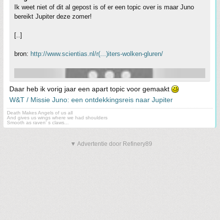
Ik weet niet of dit al gepost is of er een topic over is maar Juno
bereikt Jupiter deze zomer!
[..]
bron:
http://www.scientias.nl/r(...)iters-wolken-gluren/
Daar heb ik vorig jaar een apart topic voor gemaakt
W&T / Missie Juno: een ontdekkingsreis naar Jupiter
Death Makes Angels of us all
And gives us wings where we had shoulders
Smooth as raven' s claws...
▼ Advertentie door Refinery89