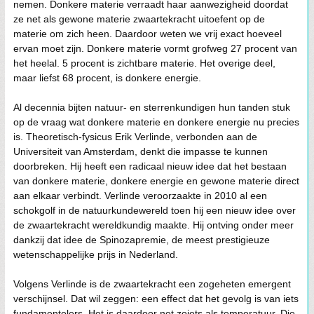
nemen. Donkere materie verraadt haar aanwezigheid doordat
ze net als gewone materie zwaartekracht uitoefent op de
materie om zich heen. Daardoor weten we vrij exact hoeveel
ervan moet zijn. Donkere materie vormt grofweg 27 procent van
het heelal. 5 procent is zichtbare materie. Het overige deel,
maar liefst 68 procent, is donkere energie.
Al decennia bijten natuur- en sterrenkundigen hun tanden stuk
op de vraag wat donkere materie en donkere energie nu precies
is. Theoretisch-fysicus Erik Verlinde, verbonden aan de
Universiteit van Amsterdam, denkt die impasse te kunnen
doorbreken. Hij heeft een radicaal nieuw idee dat het bestaan
van donkere materie, donkere energie en gewone materie direct
aan elkaar verbindt. Verlinde veroorzaakte in 2010 al een
schokgolf in de natuurkundewereld toen hij een nieuw idee over
de zwaartekracht wereldkundig maakte. Hij ontving onder meer
dankzij dat idee de Spinozapremie, de meest prestigieuze
wetenschappelijke prijs in Nederland.
Volgens Verlinde is de zwaartekracht een zogeheten emergent
verschijnsel. Dat wil zeggen: een effect dat het gevolg is van iets
fundamentelers. Het is daardoor net zoiets als temperatuur. Die