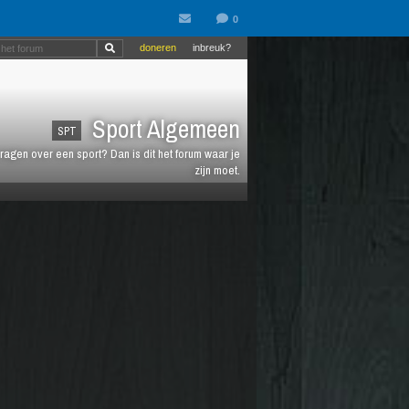
doneren
inbreuk?
Sport Algemeen
SPT
vragen over een sport? Dan is dit het forum waar je
zijn moet.