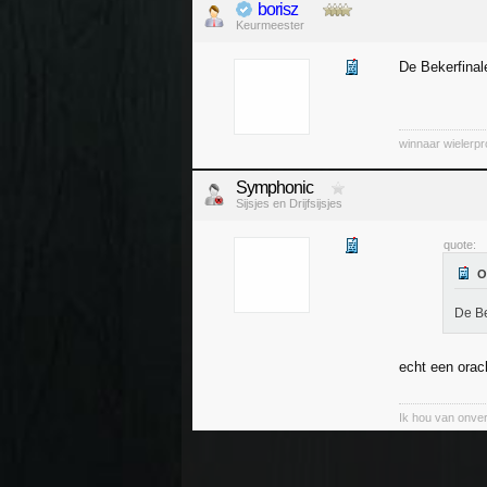
borisz
Keurmeester
De Bekerfinal
winnaar wielerp
Symphonic
Sijsjes en Drijfsijsjes
quote:
De Be
echt een orac
Ik hou van onver