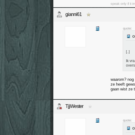
speak only if it 
gianni61
quote:
[..]
Ik vr
overs
waarom? nog m
ze heeft gew
gaan wist ze t
TjjWester
quote: