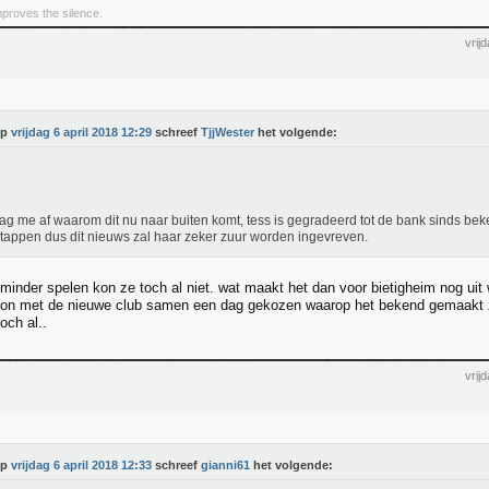
improves the silence.
vrij
Op
vrijdag 6 april 2018 12:29
schreef
TjjWester
het volgende:
aag me af waarom dit nu naar buiten komt, tess is gegradeerd tot de bank sinds be
tappen dus dit nieuws zal haar zeker zuur worden ingevreven.
inder spelen kon ze toch al niet. wat maakt het dan voor bietigheim nog uit 
oon met de nieuwe club samen een dag gekozen waarop het bekend gemaakt z
och al..
vrij
Op
vrijdag 6 april 2018 12:33
schreef
gianni61
het volgende: