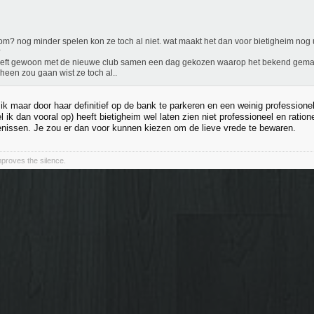
m? nog minder spelen kon ze toch al niet. wat maakt het dan voor bietigheim nog u
?
eft gewoon met de nieuwe club samen een dag gekozen waarop het bekend gemaa
 heen zou gaan wist ze toch al..
p ik maar door haar definitief op de bank te parkeren en een weinig professio
l ik dan vooral op) heeft bietigheim wel laten zien niet professioneel en rati
enissen. Je zou er dan voor kunnen kiezen om de lieve vrede te bewaren.
improves the silence.