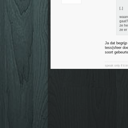
[..]
waaro
gaat
ze he
ze er
Ja dat begrij
tess(sfeer doe
soort gebeurt
speak only if it 