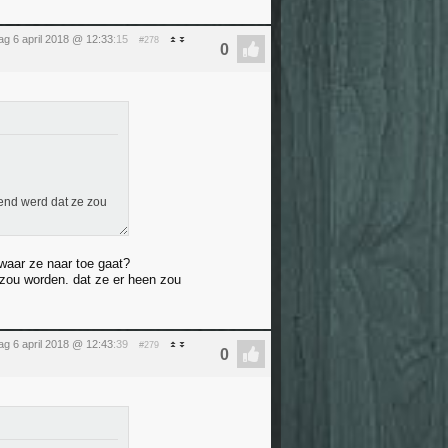
dag 6 april 2018 @ 12:33
:15
#278
kend werd dat ze zou
waar ze naar toe gaat?
ou worden. dat ze er heen zou
dag 6 april 2018 @ 12:43
:39
#279