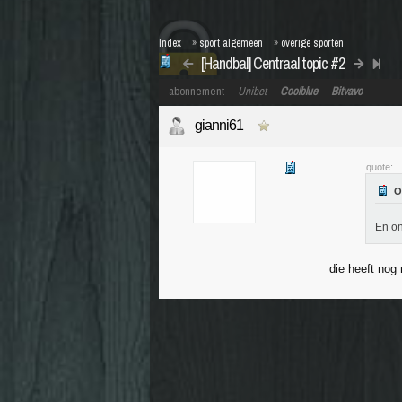
Index
»
sport algemeen
»
overige sporten
[Handbal] Centraal topic #2
abonnement
Unibet
Coolblue
Bitvavo
gianni61
quote:
En on
die heeft nog 