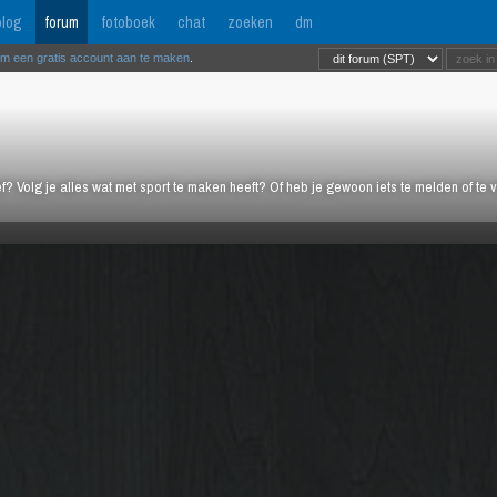
log
forum
fotoboek
chat
zoeken
dm
om een gratis account aan te maken
.
ief? Volg je alles wat met sport te maken heeft? Of heb je gewoon iets te melden of te 