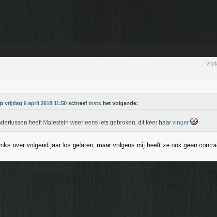
vrij
Op
vrijdag 6 april 2018 11:50
schreef
mstx
het volgende:
dertussen heeft Malestein weer eens iets gebroken, dit keer haar
vinger
niks over volgend jaar los gelaten, maar volgens mij heeft ze ook geen contra