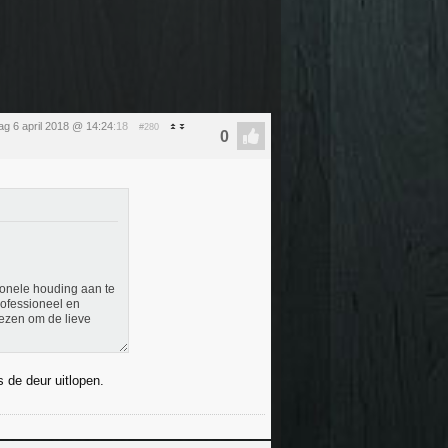
dag 6 april 2018 @ 14:24
:18
#280
sionele houding aan te
rofessioneel en
iezen om de lieve
s de deur uitlopen.