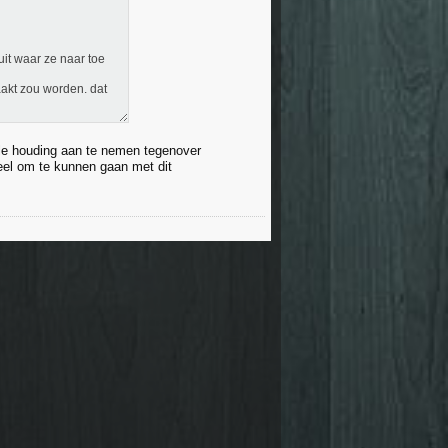
it waar ze naar toe
kt zou worden. dat
nele houding aan te nemen tegenover
oneel om te kunnen gaan met dit