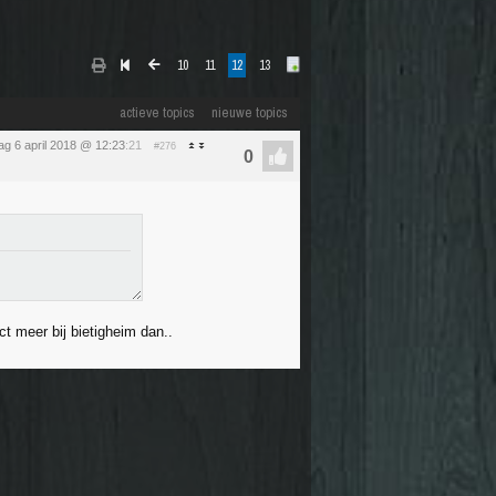
10
11
12
13
actieve topics
nieuwe topics
dag 6 april 2018 @ 12:23
:21
#276
ct meer bij bietigheim dan..