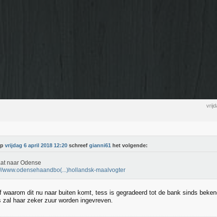
vrij
Op
vrijdag 6 april 2018 12:20
schreef
gianni61
het volgende:
aat naar Odense
://www.odensehaandbo(...)hollandsk-maalvogter
f waarom dit nu naar buiten komt, tess is gegradeerd tot de bank sinds beke
s zal haar zeker zuur worden ingevreven.