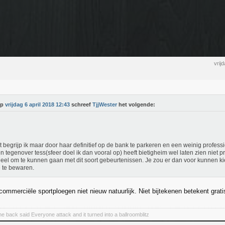
vrij
Op
vrijdag 6 april 2018 12:43
schreef
TjjWester
het volgende:
t begrijp ik maar door haar definitief op de bank te parkeren en een weinig profes
 tegenover tess(sfeer doel ik dan vooral op) heeft bietigheim wel laten zien niet p
neel om te kunnen gaan met dit soort gebeurtenissen. Je zou er dan voor kunnen k
 te bewaren.
j commerciële sportploegen niet nieuw natuurlijk. Niet bijtekenen betekent grati
he back said Everyone attack and it turned into a ballroomblitz