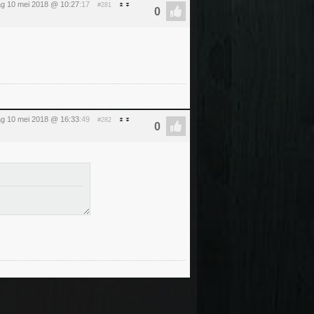
g 10 mei 2018 @ 10:27
:17
#281
g 10 mei 2018 @ 16:33
:49
#282