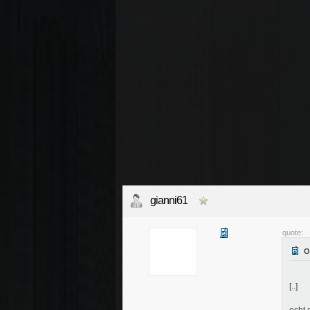
gianni61
quote:
[..]