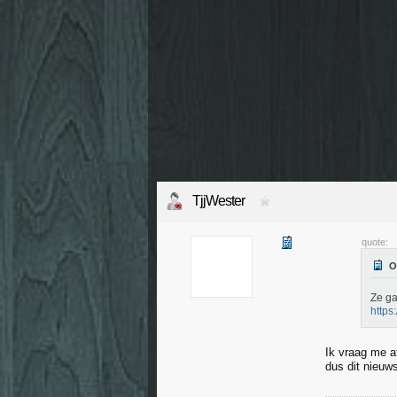
TjjWester
quote:
Ze g
https
Ik vraag me a
dus dit nieuw