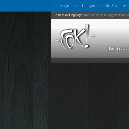
frontpage
sport
games
film & tv
web
Je bent niet ingelogd.
Klik hier om in te loggen
of
hier 
Ben jij sport