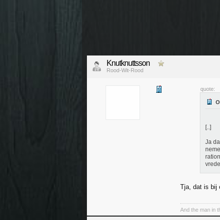
Knutknuttsson
Rood-Wit-Rood
quote:
[..]
Ja da
nemen
ratio
vrede
Tja, dat is bi
And the man in t