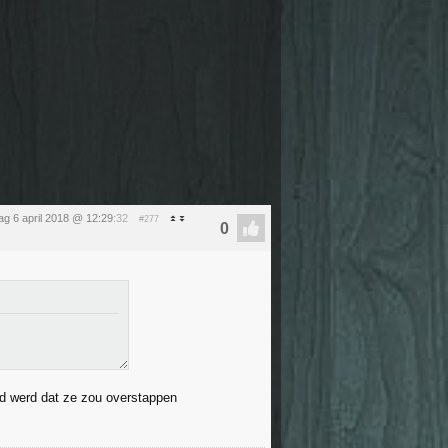
dag 6 april 2018 @ 12:29
:32
#277
nd werd dat ze zou overstappen