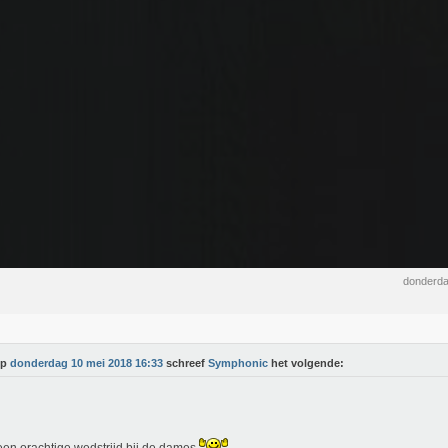
donderda
Op
donderdag 10 mei 2018 16:33
schreef
Symphonic
het volgende: