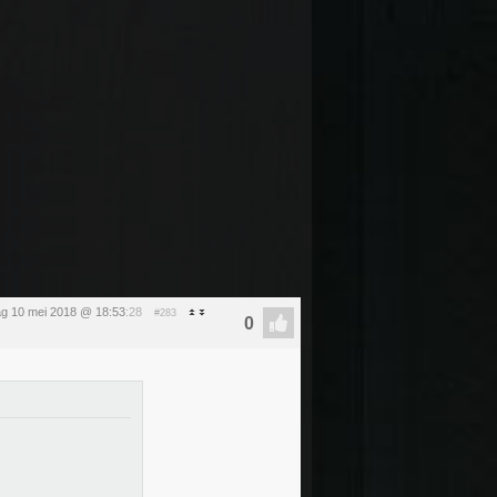
g 10 mei 2018 @ 18:53
:28
#283