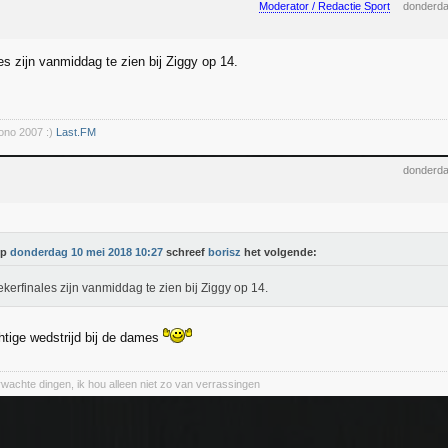
Moderator / Redactie Sport
donderda
es zijn vanmiddag te zien bij Ziggy op 14.
rono 2007 :)
Last.FM
donderda
Op
donderdag 10 mei 2018 10:27
schreef
borisz
het volgende:
kerfinales zijn vanmiddag te zien bij Ziggy op 14.
htige wedstrijd bij de dames
wachte dingen, ik hou alleen niet zo van verrassingen