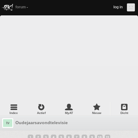
forum
log in
Index
Actief
MyAT
Nieuw
Dicht
Oudejaarsavondtelevisie
tv
1
2
3
4
5
6
7
8
9
10
11