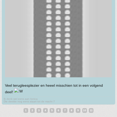
Veel terugleesplezier en heeel misschien tot in een volgend
deel!
Ik denk wel eens aan Ionica
Die deelde nog eens staart tot de macht 7
1
2
3
4
5
6
7
8
9
10
11