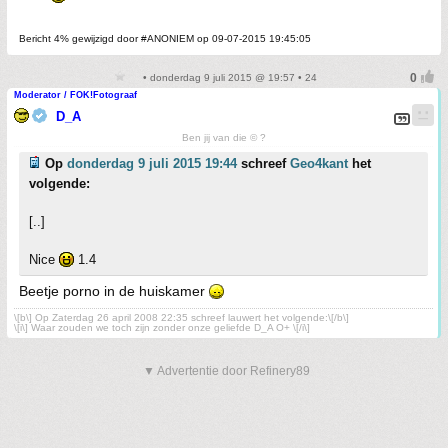
Bericht 4% gewijzigd door #ANONIEM op 09-07-2015 19:45:05
• donderdag 9 juli 2015 @ 19:57 • 24
Moderator / FOK!Fotograaf
D_A
Ben jij van die © ?
Op
donderdag 9 juli 2015 19:44
schreef
Geo4kant
het
volgende:
[..]
Nice
1.4
Beetje porno in de huiskamer
\[b\] Op Zaterdag 26 april 2008 22:35 schreef lauwert het volgende:\[/b\]
\[i\] Waar zouden we toch zijn zonder onze geliefde D_A O+ \[/i\]
▼ Advertentie door Refinery89