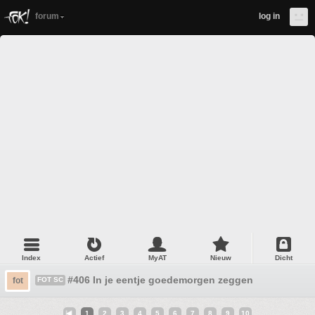
forum
log in
Index
Actief
MyAT
Nieuw
Dicht
#406 In je eentje goedemorgen zeggen
fot
FOT SC
1
2
3
4
5
6
7
8
9
10