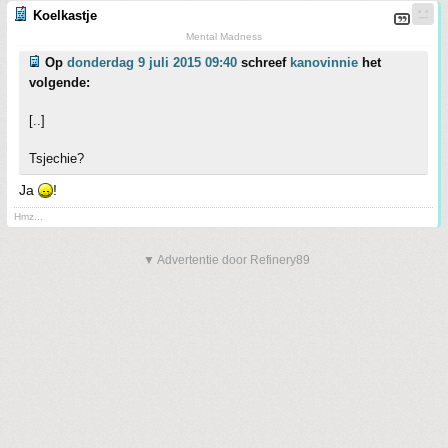
Koelkastje
Mental Madness
Op
donderdag 9 juli 2015 09:40
schreef
kanovinnie
het
volgende:
[..]
Tsjechie?
Ja
!
Hmz...
▼ Advertentie door Refinery89