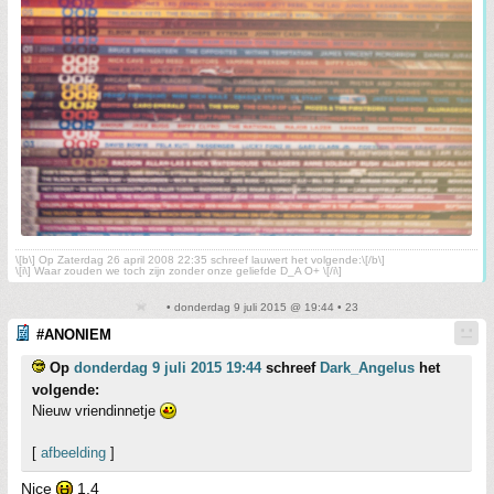
\[b\] Op Zaterdag 26 april 2008 22:35 schreef lauwert het volgende:\[/b\]
\[i\] Waar zouden we toch zijn zonder onze geliefde D_A O+ \[/i\]
• donderdag 9 juli 2015 @ 19:44 • 23
#ANONIEM
Op
donderdag 9 juli 2015 19:44
schreef
Dark_Angelus
het
volgende:
Nieuw vriendinnetje
[
afbeelding
]
Nice
1.4