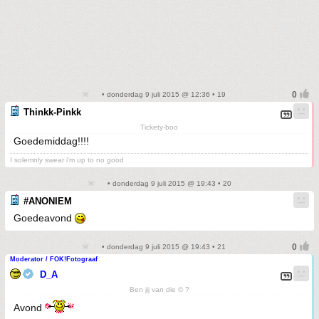
• donderdag 9 juli 2015 @ 12:36 • 19
Thinkk-Pinkk
Tickety-boo
Goedemiddag!!!!
I solemnly swear i'm up to no good
• donderdag 9 juli 2015 @ 19:43 • 20
#ANONIEM
Goedeavond
• donderdag 9 juli 2015 @ 19:43 • 21
Moderator / FOK!Fotograaf
D_A
Ben jij van die © ?
Avond