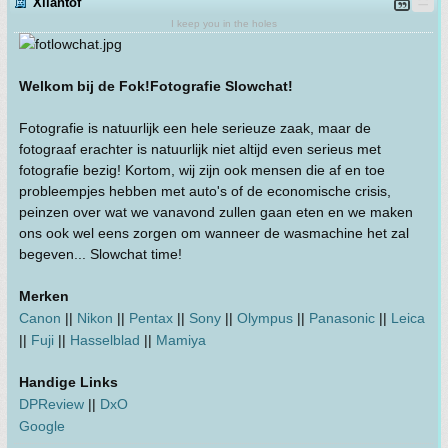
Xilantof
I keep you in the holes
Welkom bij de Fok!Fotografie Slowchat!
Fotografie is natuurlijk een hele serieuze zaak, maar de
fotograaf erachter is natuurlijk niet altijd even serieus met
fotografie bezig! Kortom, wij zijn ook mensen die af en toe
probleempjes hebben met auto's of de economische crisis,
peinzen over wat we vanavond zullen gaan eten en we maken
ons ook wel eens zorgen om wanneer de wasmachine het zal
begeven... Slowchat time!
Merken
Canon
||
Nikon
||
Pentax
||
Sony
||
Olympus
||
Panasonic
||
Leica
||
Fuji
||
Hasselblad
||
Mamiya
Handige Links
DPReview
||
DxO
Google