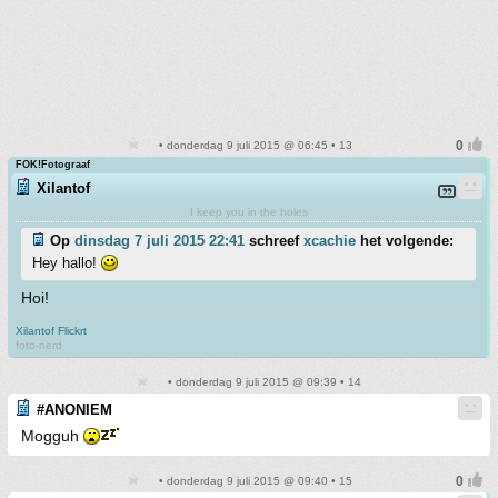
• donderdag 9 juli 2015 @ 06:45 • 13
FOK!Fotograaf
Xilantof
I keep you in the holes
Op
dinsdag 7 juli 2015 22:41
schreef
xcachie
het volgende:
Hey hallo!
Hoi!
Xilantof Flickrt
foto-nerd
• donderdag 9 juli 2015 @ 09:39 • 14
#ANONIEM
Mogguh
• donderdag 9 juli 2015 @ 09:40 • 15