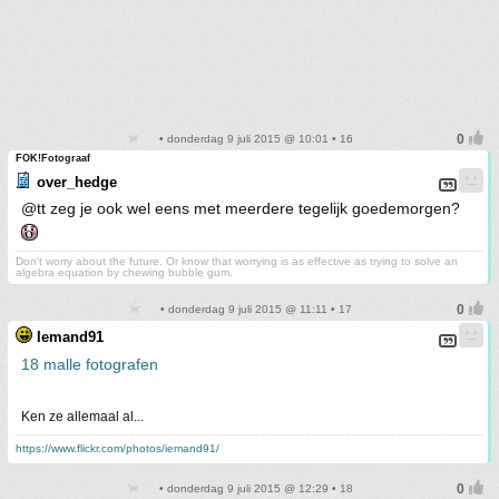
• donderdag 9 juli 2015 @ 10:01 • 16
FOK!Fotograaf
over_hedge
@tt zeg je ook wel eens met meerdere tegelijk goedemorgen?
Don't worry about the future. Or know that worrying is as effective as trying to solve an
algebra equation by chewing bubble gum.
• donderdag 9 juli 2015 @ 11:11 • 17
Iemand91
18 malle fotografen
Ken ze allemaal al...
https://www.flickr.com/photos/iemand91/
• donderdag 9 juli 2015 @ 12:29 • 18