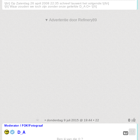
\[b\] Op Zaterdag 26 april 2008 22:35 schreef lauwert het volgende:\[/b\]
\[i\] Waar zouden we toch zijn zonder onze geliefde D_A O+ \[/i\]
▼ Advertentie door Refinery89
• donderdag 9 juli 2015 @ 19:44 • 22
Moderator / FOK!Fotograaf
D_A
Ben jij van die © ?