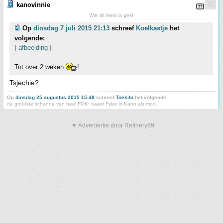
kanovinnie
Wie dit leest is gek!
Op
dinsdag 7 juli 2015 21:13
schreef
Koelkastje
het
volgende:
[
afbeelding
]
Tot over 2 weken
!
Tsjechie?
Op
dinsdag 25 augustus 2015 15:48
schreef
Toekito
het volgende:
de grootste schande van heel FOK! naast Fylax is Kano als mod.
▼ Advertentie door Refinery89