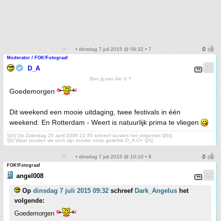
• dinsdag 7 juli 2015 @ 09:32 • 7
Moderator / FOK!Fotograaf
D_A
Ben jij van die © ?
Goedemorgen
Dit weekend een mooie uitdaging, twee festivals in één
weekend. En Rotterdam - Weert is natuurlijk prima te vliegen
\[b\] Op Zaterdag 26 april 2008 22:35 schreef lauwert het volgende:\[/b\]
\[i\] Waar zouden we toch zijn zonder onze geliefde D_A O+ \[/i\]
• dinsdag 7 juli 2015 @ 10:10 • 8
FOK!Fotograaf
angel008
Op
dinsdag 7 juli 2015 09:32
schreef
Dark_Angelus
het
volgende:
Goedemorgen