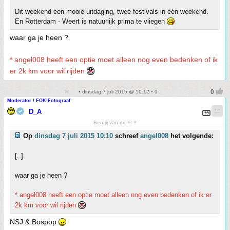
Dit weekend een mooie uitdaging, twee festivals in één weekend.
En Rotterdam - Weert is natuurlijk prima te vliegen
waar ga je heen ?
* angel008 heeft een optie moet alleen nog even bedenken of ik
er 2k km voor wil rijden
• dinsdag 7 juli 2015 @ 10:12 • 9
Moderator / FOK!Fotograaf
D_A
Ben jij van die © ?
Op
dinsdag 7 juli 2015 10:10
schreef
angel008
het volgende:
[..]
waar ga je heen ?
* angel008 heeft een optie moet alleen nog even bedenken of ik er
2k km voor wil rijden
NSJ & Bospop