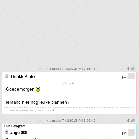
• dinsdag 7 juli 2015 @ 07:55 • 4
Thinkk-Pinkk
Tickety-boo
Goedemorgen
Iemand hier nog leuke plannen?
I solemnly swear i'm up to no good
• dinsdag 7 juli 2015 @ 07:59 • 5
FOK!Fotograaf
angel008