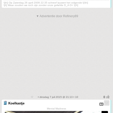
\[b\] Op Zaterdag 26 april 2008 22:35 schreef lauwert het volgende:\[/b\]
\[i\] Waar zouden we toch zijn zonder onze geliefde D_A O+ \[/i\]
▼ Advertentie door Refinery89
• dinsdag 7 juli 2015 @ 21:13 • 10
Koelkastje
Mental Madness