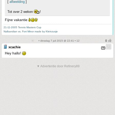
[
afbeelding
]
Tot over 2 weken
!
Fijne vakantie
!
21-11-2005 Tennis Masters Cup
Nalbandian vs. Fort Minor made by Kleinzusje
• dinsdag 7 juli 2015 @ 22:41 • 12
xcachie
Hey hallo!
▼ Advertentie door Refinery89