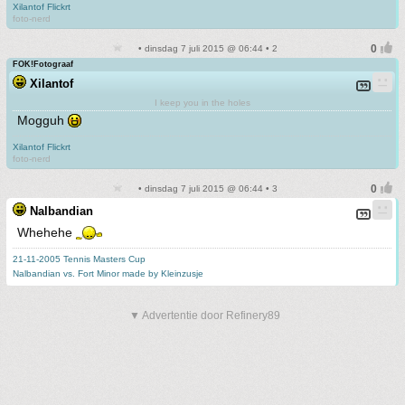
Xilantof Flickrt
foto-nerd
• dinsdag 7 juli 2015 @ 06:44 • 2
FOK!Fotograaf
Xilantof
I keep you in the holes
Mogguh
Xilantof Flickrt
foto-nerd
• dinsdag 7 juli 2015 @ 06:44 • 3
Nalbandian
Whehehe
21-11-2005 Tennis Masters Cup
Nalbandian vs. Fort Minor made by Kleinzusje
▼ Advertentie door Refinery89