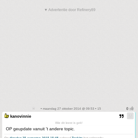
▼ Advertentie door Refinery89
• maandag 27 oktober 2014 @ 09:53 • 15
kanovinnie
Wie dit leest is gek!
OP geupdate vanuit 't andere topic.
Op
dinsdag 25 augustus 2015 15:48
schreef
Toekito
het volgende: