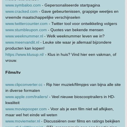
www.symbaloo.com
- Gepersonaliseerde startpagina
www.cracked.com
- Gave gebeurtenissen, grappige weetjes en
vreemde maatschappelijke verschijnselen
www.twittercounter.com
- Twitter tool voor ontwikkeling volgers
www.stumbleupon.com
- Quotes van bekende mensen
www.weeknummer.nl
- Welk weeknummer leven we in?
www.meervandit.nl
- Leuke site waar je allemaal bijzondere
producten kan kopen!
https://www.klusup.nl/
- Klus in huis? Vind hier een vakman, of
vrouw.
Films/tv
www.clipconverter.cc
- Rip hier muziek/filmpjes van bijna alle site
in diverse formaten
www.apple.com/trailers/
- Veel nieuwe bioscooptrailers in HD-
kwaliteit
www.moviepooper.com
- Voor als je een film niet wil afkijken,
maar wel het einde wil weten
www.moviemeter.nl
- Discussiëren over films en ratings bekijken