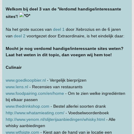
Welkom bij deel 3 van de 'Verdomd handige/interessante
sites'!
Na het grote succes van
deel 1
door Xebrozius en de 6 jaren
van
deel 2
voortgezet door Extraordinaire, is het eindelijk daar:
Mocht je nog verdomd handige/interessante sites weten?
Laat het weten in dit topic, dan voegen wij hem toe!
Culinair
www.goedkoopbier.nl
- Vergelijk bierprijzen
www.Iens.nl
- Recensies van restaurants
www.foodpairing.com/en/home
- Om te zien welke ingrediënten
bij elkaar passen
www.thedrinkshop.com
- Bestel allerlei soorten drank
http://www.whatamieating.com/
- Voedselwoordenboek
http://www.yenom.nl/slijterijaanbiedingen/whisky.html
- Alle
whisky aanbiedingen
www.wtfsigte.com
- Kiest aan de hand van je locatie een