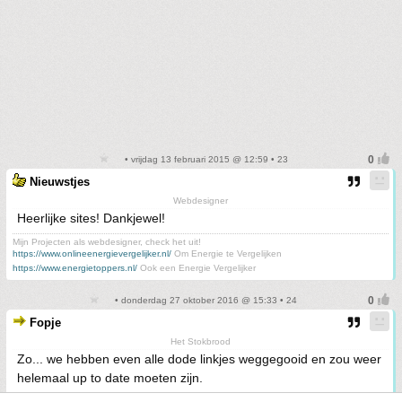
• vrijdag 13 februari 2015 @ 12:59 • 23
Nieuwstjes
Webdesigner
Heerlijke sites! Dankjewel!
Mijn Projecten als webdesigner, check het uit!
https://www.onlineenergievergelijker.nl/
Om Energie te Vergelijken
https://www.energietoppers.nl/
Ook een Energie Vergelijker
• donderdag 27 oktober 2016 @ 15:33 • 24
Fopje
Het Stokbrood
Zo... we hebben even alle dode linkjes weggegooid en zou weer
helemaal up to date moeten zijn.