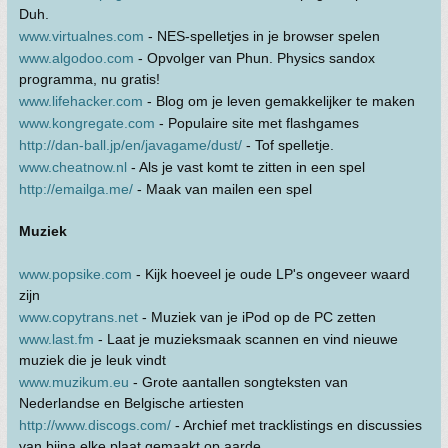
Duh.
www.virtualnes.com
- NES-spelletjes in je browser spelen
www.algodoo.com
- Opvolger van Phun. Physics sandox
programma, nu gratis!
www.lifehacker.com
- Blog om je leven gemakkelijker te maken
www.kongregate.com
- Populaire site met flashgames
http://dan-ball.jp/en/javagame/dust/
- Tof spelletje.
www.cheatnow.nl
- Als je vast komt te zitten in een spel
http://emailga.me/
- Maak van mailen een spel
Muziek
www.popsike.com
- Kijk hoeveel je oude LP's ongeveer waard
zijn
www.copytrans.net
- Muziek van je iPod op de PC zetten
www.last.fm
- Laat je muzieksmaak scannen en vind nieuwe
muziek die je leuk vindt
www.muzikum.eu
- Grote aantallen songteksten van
Nederlandse en Belgische artiesten
http://www.discogs.com/
- Archief met tracklistings en discussies
van bijna elke plaat gemaakt op aarde