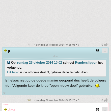
• zondag 26 oktober 2014 @ 15:06 • 7
µ
alt-m
Op
zondag 26 oktober 2014 15:02
schreef
Renderclippur
het
volgende:
Dit topic
is de officiële deel 3, gelieve deze te gebruiken.
Is helaas niet op de goede manier geopend dus heeft de volgers
niet. Volgende keer de knop "open nieuw deel" gebruiken
.
జ్ఞ‌ా
• zondag 26 oktober 2014 @ 15:25 • 8
roze
Ama