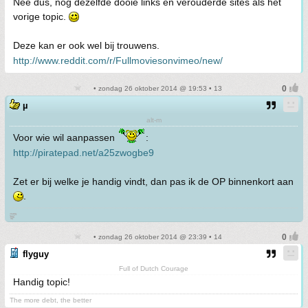
Nee dus, nog dezelfde dooie links en verouderde sites als het
vorige topic.
Deze kan er ook wel bij trouwens.
http://www.reddit.com/r/Fullmoviesonvimeo/new/
• zondag 26 oktober 2014 @ 19:53 • 13
µ
alt-m
Voor wie wil aanpassen
:
http://piratepad.net/a25zwogbe9
Zet er bij welke je handig vindt, dan pas ik de OP binnenkort aan
.
జ్ఞ‌ా
• zondag 26 oktober 2014 @ 23:39 • 14
flyguy
Full of Dutch Courage
Handig topic!
The more debt, the better