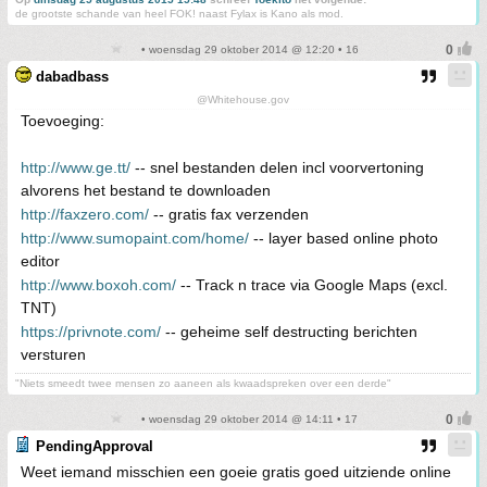
de grootste schande van heel FOK! naast Fylax is Kano als mod.
• woensdag 29 oktober 2014 @ 12:20 • 16
dabadbass
@Whitehouse.gov
Toevoeging:
http://www.ge.tt/
-- snel bestanden delen incl voorvertoning
alvorens het bestand te downloaden
http://faxzero.com/
-- gratis fax verzenden
http://www.sumopaint.com/home/
-- layer based online photo
editor
http://www.boxoh.com/
-- Track n trace via Google Maps (excl.
TNT)
https://privnote.com/
-- geheime self destructing berichten
versturen
"Niets smeedt twee mensen zo aaneen als kwaadspreken over een derde"
• woensdag 29 oktober 2014 @ 14:11 • 17
PendingApproval
Weet iemand misschien een goeie gratis goed uitziende online