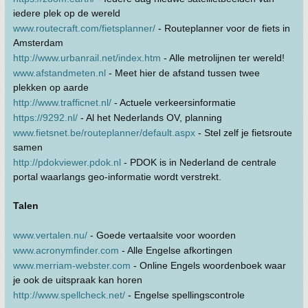
iedere plek op de wereld
www.routecraft.com/fietsplanner/
- Routeplanner voor de fiets in
Amsterdam
http://www.urbanrail.net/index.htm
- Alle metrolijnen ter wereld!
www.afstandmeten.nl
- Meet hier de afstand tussen twee
plekken op aarde
http://www.trafficnet.nl/
- Actuele verkeersinformatie
https://9292.nl/
- Al het Nederlands OV, planning
www.fietsnet.be/routeplanner/default.aspx
- Stel zelf je fietsroute
samen
http://pdokviewer.pdok.nl
- PDOK is in Nederland de centrale
portal waarlangs geo-informatie wordt verstrekt.
Talen
www.vertalen.nu/
- Goede vertaalsite voor woorden
www.acronymfinder.com
- Alle Engelse afkortingen
www.merriam-webster.com
- Online Engels woordenboek waar
je ook de uitspraak kan horen
http://www.spellcheck.net/
- Engelse spellingscontrole