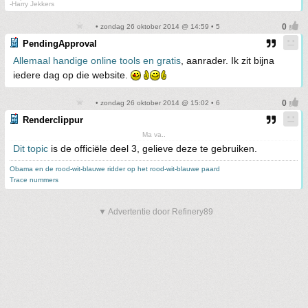
-Harry Jekkers
• zondag 26 oktober 2014 @ 14:59 • 5
PendingApproval
Allemaal handige online tools en gratis
, aanrader. Ik zit bijna
iedere dag op die website.
• zondag 26 oktober 2014 @ 15:02 • 6
Renderclippur
Ma va..
Dit topic
is de officiële deel 3, gelieve deze te gebruiken.
Obama en de rood-wit-blauwe ridder op het rood-wit-blauwe paard
Trace nummers
▼ Advertentie door Refinery89