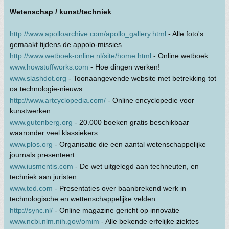
Wetenschap / kunst/techniek
http://www.apolloarchive.com/apollo_gallery.html
- Alle foto's
gemaakt tijdens de appolo-missies
http://www.wetboek-online.nl/site/home.html
- Online wetboek
www.howstuffworks.com
- Hoe dingen werken!
www.slashdot.org
- Toonaangevende website met betrekking tot
oa technologie-nieuws
http://www.artcyclopedia.com/
- Online encyclopedie voor
kunstwerken
www.gutenberg.org
- 20.000 boeken gratis beschikbaar
waaronder veel klassiekers
www.plos.org
- Organisatie die een aantal wetenschappelijke
journals presenteert
www.iusmentis.com
- De wet uitgelegd aan techneuten, en
techniek aan juristen
www.ted.com
- Presentaties over baanbrekend werk in
technologische en wettenschappelijke velden
http://sync.nl/
- Online magazine gericht op innovatie
www.ncbi.nlm.nih.gov/omim
- Alle bekende erfelijke ziektes