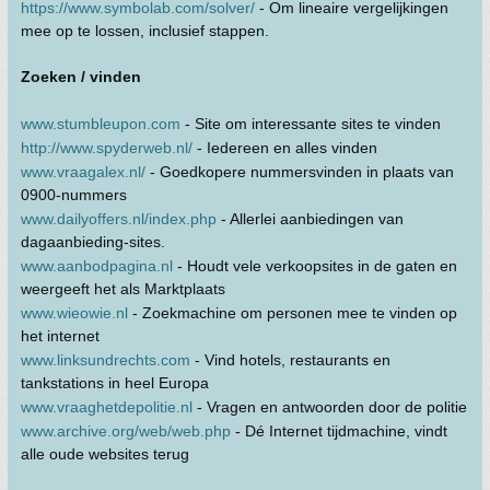
https://www.symbolab.com/solver/
- Om lineaire vergelijkingen
mee op te lossen, inclusief stappen.
Zoeken / vinden
www.stumbleupon.com
- Site om interessante sites te vinden
http://www.spyderweb.nl/
- Iedereen en alles vinden
www.vraagalex.nl/
- Goedkopere nummersvinden in plaats van
0900-nummers
www.dailyoffers.nl/index.php
- Allerlei aanbiedingen van
dagaanbieding-sites.
www.aanbodpagina.nl
- Houdt vele verkoopsites in de gaten en
weergeeft het als Marktplaats
www.wieowie.nl
- Zoekmachine om personen mee te vinden op
het internet
www.linksundrechts.com
- Vind hotels, restaurants en
tankstations in heel Europa
www.vraaghetdepolitie.nl
- Vragen en antwoorden door de politie
www.archive.org/web/web.php
- Dé Internet tijdmachine, vindt
alle oude websites terug