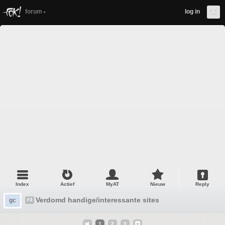
forum
log in
Index
Actief
MyAT
Nieuw
Reply
Verdomd handige/interessante sites
gc
#3
1
2
3