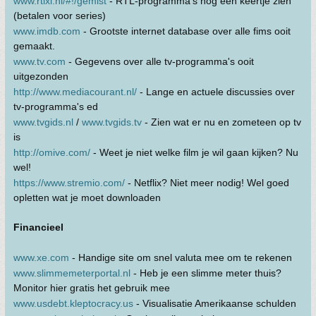
www.rtlxl.nl/#!/gemist
- RTL-programma's nog een keertje zien
(betalen voor series)
www.imdb.com
- Grootste internet database over alle fims ooit
gemaakt.
www.tv.com
- Gegevens over alle tv-programma's ooit
uitgezonden
http://www.mediacourant.nl/
- Lange en actuele discussies over
tv-programma's ed
www.tvgids.nl
/
www.tvgids.tv
- Zien wat er nu en zometeen op tv
is
http://omive.com/
- Weet je niet welke film je wil gaan kijken? Nu
wel!
https://www.stremio.com/
- Netflix? Niet meer nodig! Wel goed
opletten wat je moet downloaden
Financieel
www.xe.com
- Handige site om snel valuta mee om te rekenen
www.slimmemeterportal.nl
- Heb je een slimme meter thuis?
Monitor hier gratis het gebruik mee
www.usdebt.kleptocracy.us
- Visualisatie Amerikaanse schulden