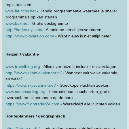
registraties ed
www.launchy.net
- Handig programmaatje waarmee je sneller
programma's op kan starten
www.box.net
- Gratis opslagruimte
http://hadtosay.com/
- Anonieme berichtjes versturen
http://www.oldversion.com/
- Want nieuw is niet altijd beter
Reizen / vakantie
www.travelblog.org
- Alles over reizen, inclusief reisverslagen
http://www.vakantiekalender.nl/
- Wanneer valt welke vakantie,
en waar?
https://www.skyscanner.net/
- Goedkope vluchten zoeken
www.couchsurfing.org
- Internationaal couchsurfen, gratis
overnachten bij personen op de bank
https://www.flightradar24.com
- Wereldwijd alle vluchten volgen
Routeplanners / geographisch
https://zoom.earth/
- Iedere dag nieuwe satellietbeelden van