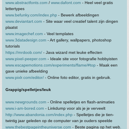
www.abstractfonts.com
/
www.dafont.com
- Heel veel gratis
lettertypes
www.befunky.com/index.php
- Bewerk afbeeldingen
www.deviantart.com
- Site waar veel creatief talent zijn dingen
plaatst
www.imagechef.com
- Veel templates
www.3datadesign.com
- Art gallery, wallpapers, photoshop
tutorials
https://mrdoob.com/
- Java wizard met leuke effecten
www.pixel-peeper.com
- Ideale site voor fotografie hobbyisten
www.escapemotions.com/experiments/flame/#top
- Maak een
gave unieke afbeelding
www.pixlr.com/editor/
- Online foto editor, gratis in gebruik.
Grappig/spelletjes/leuk
www.newgrounds.com
- Online spelletjes en flash-animaties
www.i-am-bored.com
- Linkdump voor als je je verveelt
http://www.abandonia.com/index.php
- Spelletjes die je tien-
twintig jaar geleden op de computer van je ouders speelde
www.thebestpageintheuniverse.com
- Beste pagina op het web.