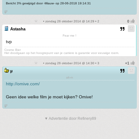
Bericht 3% gewijzigd door -Miauw- op 28-06-2018 19:14:31
జ్ఞ‌ా
• zondag 26 oktober 2014 @ 14:29 • 2
Astasha
Fear me !
tvp
Cosmo Bier
Het doodgaan op het hoogtepunt van je carriere is garantie voor eeuwige roem.
• zondag 26 oktober 2014 @ 14:30 • 3
µ
alt-m
http://omive.com/
Geen idee welke film je moet kijken? Omive!
జ్ఞ‌ా
▼ Advertentie door Refinery89