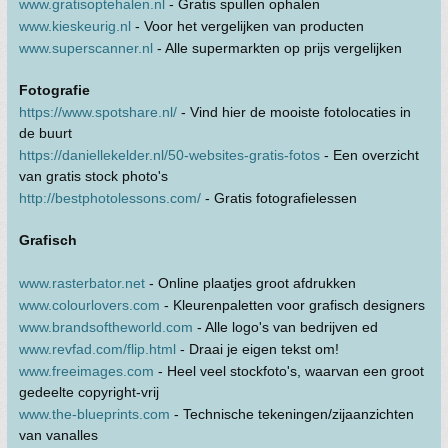
www.gratisoptehalen.nl
- Gratis spullen ophalen
www.kieskeurig.nl
- Voor het vergelijken van producten
www.superscanner.nl
- Alle supermarkten op prijs vergelijken
Fotografie
https://www.spotshare.nl/
- Vind hier de mooiste fotolocaties in
de buurt
https://daniellekelder.nl/50-websites-gratis-fotos
- Een overzicht
van gratis stock photo's
http://bestphotolessons.com/
- Gratis fotografielessen
Grafisch
www.rasterbator.net
- Online plaatjes groot afdrukken
www.colourlovers.com
- Kleurenpaletten voor grafisch designers
www.brandsoftheworld.com
- Alle logo's van bedrijven ed
www.revfad.com/flip.html
- Draai je eigen tekst om!
www.freeimages.com
- Heel veel stockfoto's, waarvan een groot
gedeelte copyright-vrij
www.the-blueprints.com
- Technische tekeningen/zijaanzichten
van vanalles