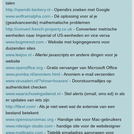
talen
http://opendir.berkery.nl
- Opendirs zoeken met Google
www.wolframalpha.com
- Dé oplossing voor al je
(geadvanceerde) mathematische problemen
http://convert.french-property.co.uk
- Converteer metrische
eenheden naar Imperial of US-eenheden en vice versa
www.bugmenot.com
- Website met logingegevens voor
duizenden sites
www.leejoo.nl
- Allerlei javascripts en andere dingen voor je
website
www.openoffice.org
- Gratis vervanger van Microsoft Office
www.pomba.nl/anoniem.html
- Anoniem e-mail verzenden
www.virusalert.nl/?show=hoaxes/
- Doorstuurmailtjes op
authenticiteit checken
www.waarschuwingsdienst.nl
- Stel alerts (email, sms ed) in als
er updates van iets zijn
http://filext.com/
- Als je niet weet wat de extensie van een
bestand betekent
www.opensourcemac.org
- Handige site voor Mac-gebruikers
www.ndesign-studio.com
- handige site voor de webdesigner
www.mailinator.com
- Tijdelijk emailadres aanvragen voor