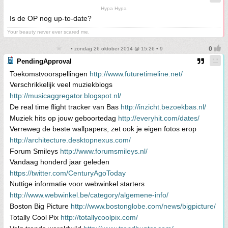
Hypa Hypa
Is de OP nog up-to-date?
Your beauty never ever scared me.
• zondag 26 oktober 2014 @ 15:26 • 9
PendingApproval
Toekomstvoorspellingen
http://www.futuretimeline.net/
Verschrikkelijk veel muziekblogs
http://musicaggregator.blogspot.nl/
De real time flight tracker van Bas
http://inzicht.bezoekbas.nl/
Muziek hits op jouw geboortedag
http://everyhit.com/dates/
Verreweg de beste wallpapers, zet ook je eigen fotos erop
http://architecture.desktopnexus.com/
Forum Smileys
http://www.forumsmileys.nl/
Vandaag honderd jaar geleden
https://twitter.com/CenturyAgoToday
Nuttige informatie voor webwinkel starters
http://www.webwinkel.be/category/algemene-info/
Boston Big Picture
http://www.bostonglobe.com/news/bigpicture/
Totally Cool Pix
http://totallycoolpix.com/