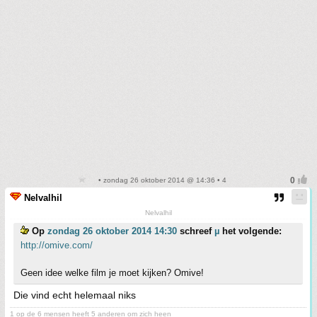
• zondag 26 oktober 2014 @ 14:36 • 4
Nelvalhil
Nelvalhil
Op
zondag 26 oktober 2014 14:30
schreef
µ
het volgende:
http://omive.com/
Geen idee welke film je moet kijken? Omive!
Die vind echt helemaal niks
1 op de 6 mensen heeft 5 anderen om zich heen