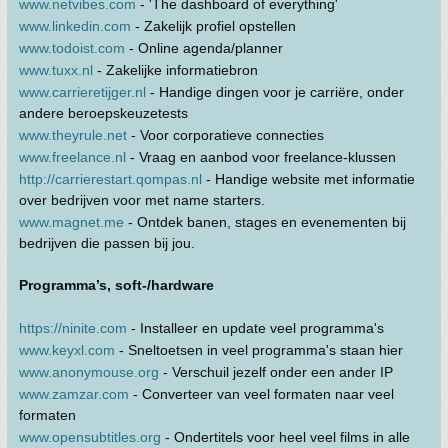
www.netvibes.com
- 'The dashboard of everything'
www.linkedin.com
- Zakelijk profiel opstellen
www.todoist.com
- Online agenda/planner
www.tuxx.nl
- Zakelijke informatiebron
www.carrieretijger.nl
- Handige dingen voor je carriëre, onder
andere beroepskeuzetests
www.theyrule.net
- Voor corporatieve connecties
www.freelance.nl
- Vraag en aanbod voor freelance-klussen
http://carrierestart.qompas.nl
- Handige website met informatie
over bedrijven voor met name starters.
www.magnet.me
- Ontdek banen, stages en evenementen bij
bedrijven die passen bij jou.
Programma’s, soft-/hardware
https://ninite.com
- Installeer en update veel programma's
www.keyxl.com
- Sneltoetsen in veel programma's staan hier
www.anonymouse.org
- Verschuil jezelf onder een ander IP
www.zamzar.com
- Converteer van veel formaten naar veel
formaten
www.opensubtitles.org
- Ondertitels voor heel veel films in alle