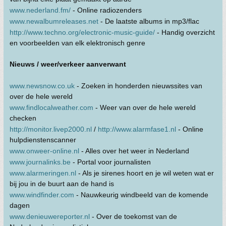
www.nederland.fm/
- Online radiozenders
www.newalbumreleases.net
- De laatste albums in mp3/flac
http://www.techno.org/electronic-music-guide/
- Handig overzicht
en voorbeelden van elk elektronisch genre
Nieuws / weer/verkeer aanverwant
www.newsnow.co.uk
- Zoeken in honderden nieuwssites van
over de hele wereld
www.findlocalweather.com
- Weer van over de hele wereld
checken
http://monitor.livep2000.nl
/
http://www.alarmfase1.nl
- Online
hulpdienstenscanner
www.onweer-online.nl
- Alles over het weer in Nederland
www.journalinks.be
- Portal voor journalisten
www.alarmeringen.nl
- Als je sirenes hoort en je wil weten wat er
bij jou in de buurt aan de hand is
www.windfinder.com
- Nauwkeurig windbeeld van de komende
dagen
www.denieuwereporter.nl
- Over de toekomst van de