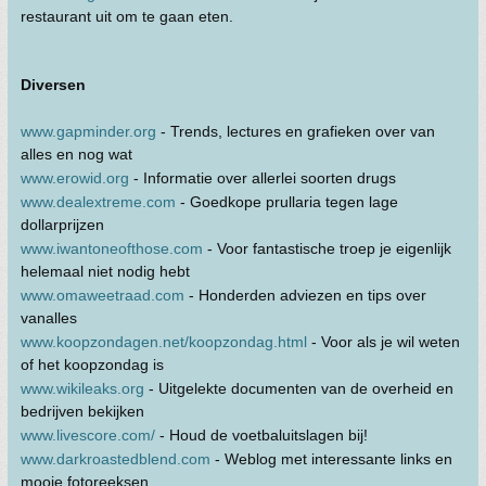
restaurant uit om te gaan eten.
Diversen
www.gapminder.org
- Trends, lectures en grafieken over van
alles en nog wat
www.erowid.org
- Informatie over allerlei soorten drugs
www.dealextreme.com
- Goedkope prullaria tegen lage
dollarprijzen
www.iwantoneofthose.com
- Voor fantastische troep je eigenlijk
helemaal niet nodig hebt
www.omaweetraad.com
- Honderden adviezen en tips over
vanalles
www.koopzondagen.net/koopzondag.html
- Voor als je wil weten
of het koopzondag is
www.wikileaks.org
- Uitgelekte documenten van de overheid en
bedrijven bekijken
www.livescore.com/
- Houd de voetbaluitslagen bij!
www.darkroastedblend.com
- Weblog met interessante links en
mooie fotoreeksen