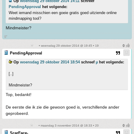
Op
woensdag 29 oktober 2014 14:11
schreef
PendingApproval
het volgende:
Weet iemand misschien een goeie gratis goed uitziende online
mindmapping tool?
Mindmeister?
జ్ఞ‌ా
• woensdag 29 oktober 2014 @ 19:45 • 19
PendingApproval
Op
woensdag 29 oktober 2014 18:54
schreef
µ
het volgende:
[..]
Mindmeister?
Top, bedankt!
De eerste die ik zie die gewoon goed is, verschillende ander
geprobeerd.
• maandag 3 november 2014 @ 18:33 • 20
ScarFace-