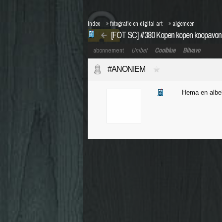
Index
»
fotografie en digital art
»
algemeen
[FOT SC] #380 Kopen kopen koopavo
abonnement
Unibet
Coolblue
Bitvavo
#ANONIEM
Hema en albell