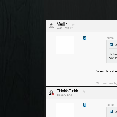
Merlijn
Wait... whut?
quote:
Ja he
Vanav
Sorry. Ik zal
"To most people, 
Thinkk-Pinkk
Tickety-boo
quote: