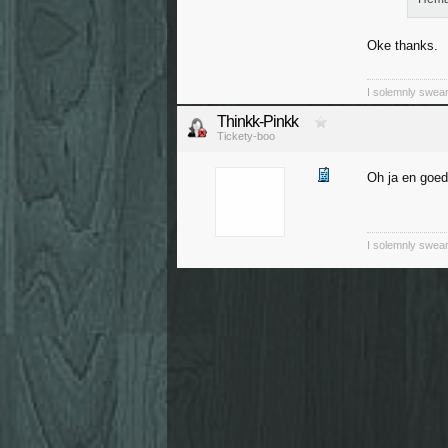
Oke thanks.
I solemnly swear
Thinkk-Pinkk
Tickety-boo
Oh ja en goe
I solemnly swear