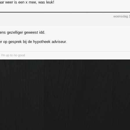
ar weer is een x mee, was leuk!
woensdag 1
ens gezelliger geweest idd.
 op gesprek bij de hypotheek adviseur.
 i'm up to no good