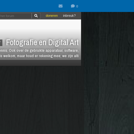
doneren
inbreuk?
Fotografie en Digital Art
T
kennis. Ook over de gebruikte apparatuur, software,
is welkom, maar houd er rekening mee; we zijn alti