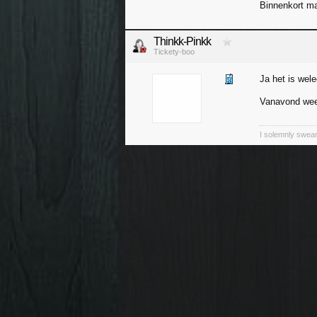
Binnenkort ma
Thinkk-Pinkk
Tickety-boo
Ja het is wele
Vanavond weer
I solemnly swear