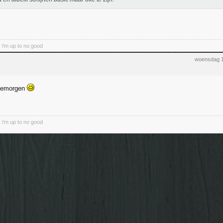
 i'm up to no good
woensdag 1
demorgen
 i'm up to no good