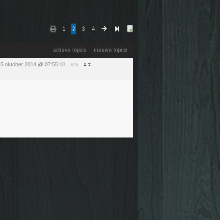
1
2
3
4
actieve topics
nieuwe topics
5 oktober 2014 @ 07:55
:08
#26