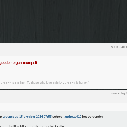
woensdag 1
ak goedemorgen mompelt
the sky is the limit. To those who love aviation, the sky is home."
woensdag 1
Op
woensdag 15 oktober 2014 07:55
schreef
andreas612
het volgende:
en albelli schijnen basic maar oke te zijn.