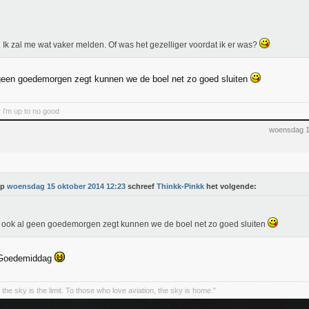
. Ik zal me wat vaker melden. Of was het gezelliger voordat ik er was?
l geen goedemorgen zegt kunnen we de boel net zo goed sluiten
 i'm up to no good
woensdag 1
Op
woensdag 15 oktober 2014 12:23
schreef
Thinkk-Pinkk
het volgende:
ij ook al geen goedemorgen zegt kunnen we de boel net zo goed sluiten
: Goedemiddag
the sky is the limit. To those who love aviation, the sky is home."