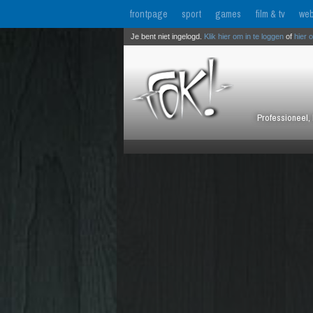
frontpage
sport
games
film & tv
web
Je bent niet ingelogd.
Klik hier om in te loggen
of
hier 
Professioneel, 