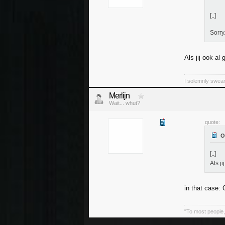
[..]
Sorry
Als jij ook a
I solemnly swear
Merlijn
Wait... whut?
quote:
[..]
Als j
in that case
"To most people, 