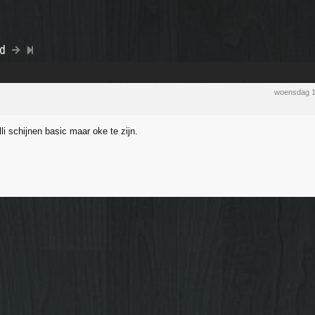
nd
woensdag 1
i schijnen basic maar oke te zijn.