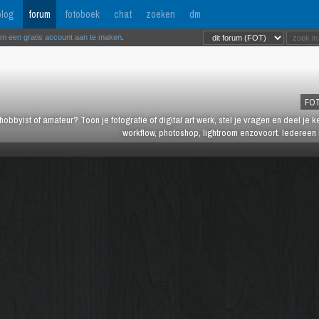
log
forum
fotoboek
chat
zoeken
dm
om een gratis account aan te maken
.
FO
hobbyist of amateur? Toon je fotografie of digital art werk, stel je vragen en deel je 
workflow, photoshop, lightroom enzovoort. Iedereen 