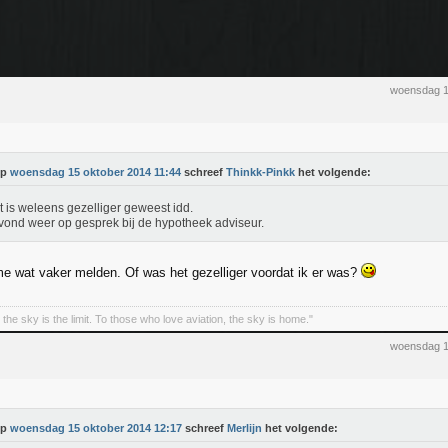
woensdag 1
Op
woensdag 15 oktober 2014 11:44
schreef
Thinkk-Pinkk
het volgende:
t is weleens gezelliger geweest idd.
ond weer op gesprek bij de hypotheek adviseur.
 me wat vaker melden. Of was het gezelliger voordat ik er was?
the sky is the limit. To those who love aviation, the sky is home."
woensdag 1
Op
woensdag 15 oktober 2014 12:17
schreef
Merlijn
het volgende: