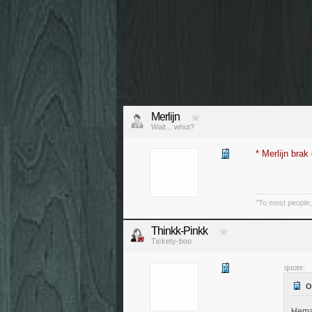
Merlijn
Wait... whut?
* Merlijn br
"To most people, 
Thinkk-Pinkk
Tickety-boo
quote:
Hema 