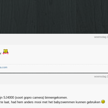
woensdag 1
er
ma.com
woensdag 1
ijn SJ4000 (soort gopro camera) binnengekomen.
 te laat, had hem anders mooi met het babyzwemmen kunnen gebruiken