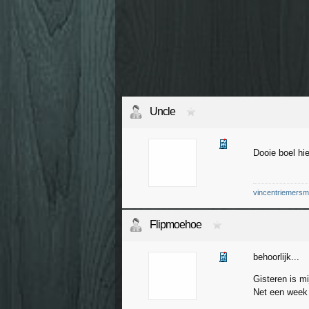
Uncle
Dooie boel hi
vincentriemers
Flipmoehoe
behoorlijk...
Gisteren is m
Net een week