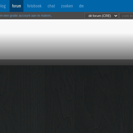
log
forum
fotoboek
chat
zoeken
dm
om een gratis account aan te maken
.