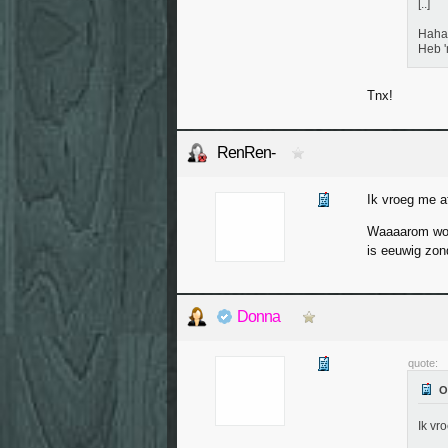
[..]
Haha 
Heb '
Tnx!
RenRen-
Ik vroeg me a
Waaaarom word
is eeuwig zo
Donna
quote:
Ik vr