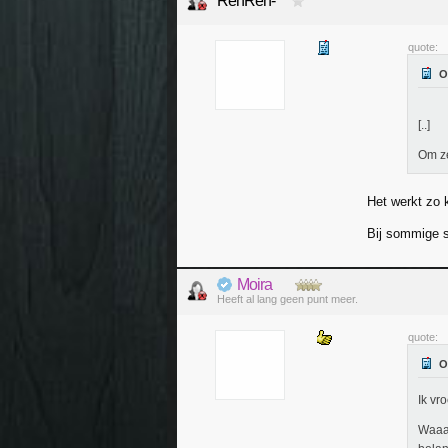
RenRen-
quote:
[..]
Om ze
Het werkt zo 
Bij sommige su
Moira
Heeft al lang geen punt meer.
quote:
Ik vr
Waaaa