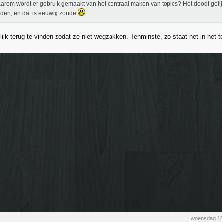
rom wordt er gebruik gemaakt van het centraal maken van topics? Het doodt gelijk
den, en dat is eeuwig zonde
jk terug te vinden zodat ze niet wegzakken. Tenminste, zo staat het in het to
woensdag 18