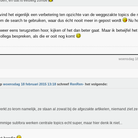
den, en dat is eeuwig zonde
k vind het eigenlijk een verbetering ten opzichte van de weggezakte topics di
 om de search te gebruiken, waar dus écht nooit meer in gepost wordt
Nu ho
weer eens terugzetten hoor, kijken of het dan beter gaat. Maar ik betwijfel het
ollega bespreken, als die er ooit nog komt
woensdag 18
Op
woensdag 18 februari 2015 13:18
schreef
RenRen-
het volgende:
erkt zo krom namelijk, ze staan al zowat bij de afgezakte artikelen, niemand ziet 
ommige subfora werken centrale topics echt super, maar hier denk ik niet...