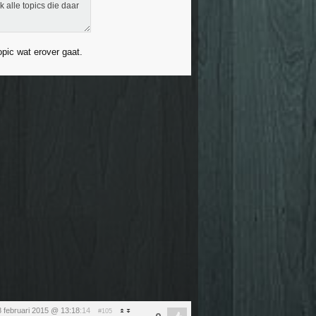
 alle topics die daar
pic wat erover gaat.
 februari 2015 @ 13:18
:14
#105