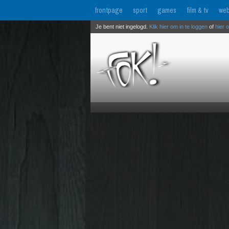
frontpage
sport
games
film & tv
web
Je bent niet ingelogd.
Klik hier om in te loggen
of
hier 