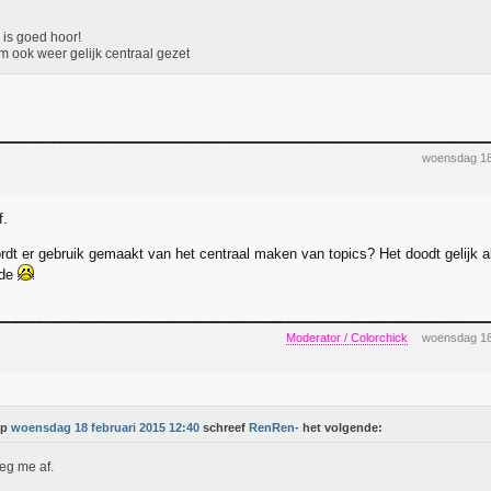
is goed hoor!
m ook weer gelijk centraal gezet
woensdag 18
f.
t er gebruik gemaakt van het centraal maken van topics? Het doodt gelijk all
nde
Moderator / Colorchick
woensdag 18
Op
woensdag 18 februari 2015 12:40
schreef
RenRen-
het volgende:
oeg me af.