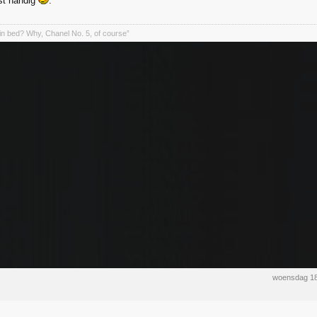
ist handig
.
in bed? Why, Chanel No. 5, of course”
woensdag 18