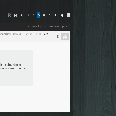
3
4
5
6
7
actieve topics
nieuwe topics
3 februari 2015 @ 13:28
:05
#101
Is het handig te
rtopics en nu ik zelf