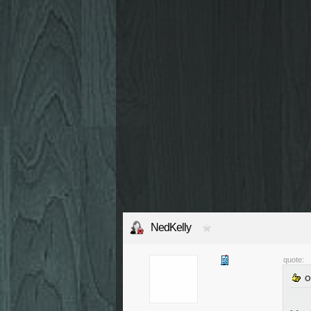
NedKelly
quote: