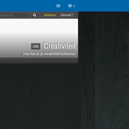
doneren
inbreuk?
Creativiteit
CRE
Hier kun je je creativiteit botvieren.