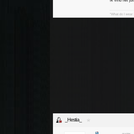
Ik vind het ju
“What do I wear 
_Hestia_
quote: