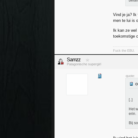
belan
Vind je ja? I
men te lui is
Ik kan ze wel 
toekomstige c
Fuck the EBU.
Samzz
Patagonische supergirl
quote:
[..]
Het w
erin.
Bij s