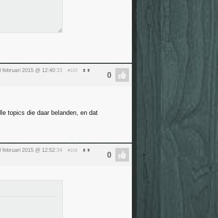
 februari 2015 @ 12:40
:33
#103
e topics die daar belanden, en dat
 februari 2015 @ 12:52
:34
#104