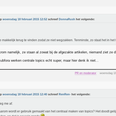
Op
woensdag 18 februari 2015 12:52
schreef
DonnaRush
het volgende:
 makkelijk terug te vinden zodat ze niet wegzakken. Tenminste, zo staat het in het 
krom namelijk, ze staan al zowat bij de afgezakte artikelen, niemand ziet ze 
bfora werken centrale topics echt super, maar hier denk ik niet...
PR en moderator
woensdag 18
Op
woensdag 18 februari 2015 12:40
schreef
RenRen-
het volgende:
oeg me af.
rom wordt er gebruik gemaakt van het centraal maken van topics? Het doodt gelijk