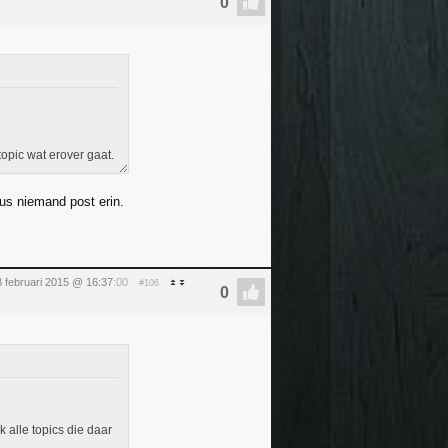
topic wat erover gaat.
dus niemand post erin.
 februari 2015 @ 16:37
:00
#106
 alle topics die daar