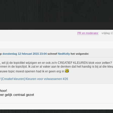
PR en moderator
vrijdag 1
Op
donderdag 12 februari 2015 23:04
schreef
NedKelly
het volgende:
, wil jij de topictitel wijzigen en er ook zo'n CREATIEF KLEUREN blok voor zetten? 
nnen in de topiclijst. Ik zat er al vaker aan te denken dat het handig is bij al die kleu
ieuwe topic moest openen had ik er geen erg in
 [Creatief kleuren] Kleuren voor volwassenen #26
hoor!
er gelijk centraal gezet