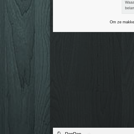
Waaaa
belan
Om ze makkeli