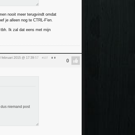
e men nooit meer terugvindt omdat
ef je alleen nog te CTRL-F'en.
 tbh. Ik zal dat eens met mijn
 februari 2015 @ 17:39
:57
#107
ze dus niemand post