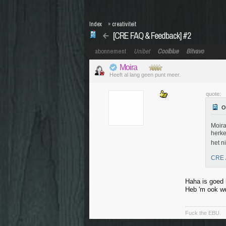
Index
»
creativiteit
[CRE FAQ & Feedback] #2
abonnement
Unibet
Coolblue
Bitvavo
Moira
Heeft al lang geen punt meer.
quote:
Moira
herke
het n
CRE /
Haha is goed 
Heb 'm ook we
Fuck the EBU.