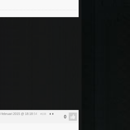
 februari 2015 @ 18:18
:54
#108