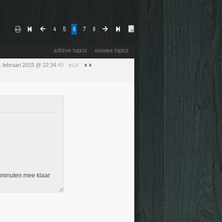
4
5
6
7
8
actieve topics
nieuwe topics
 februari 2015 @ 22:34
:40
#126
0 minuten mee klaar