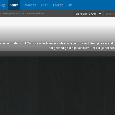
log
forum
fotoboek
chat
zoeken
dm
om een gratis account aan te maken
.
ame je op de PC of Console of toch liever mobiel of in je browser? Kom je maar niet d
aangekondigd die je vet lijkt? Hier kun je het h