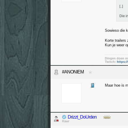
[..]
Die i
Sowieso die k
Korte trailers
Kun je weer o
Dingen doen me
Twitch:
https:/
#ANONIEM
Maar hoe is m
Drizzt_DoUrden
Rawr