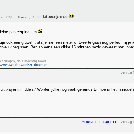
n amsterdam waar je door dat poortje moet
leine parkeerplaatsen
 zijn ook een gruwel... sta je met een meter of twee te gaan nog perfect, rij je ie
pnieuw beginnen. Ben zo eens een dikke 15 minuten bezig geweest met inpar
t dingen, da's machtig mooi
/www.twitch.tv/drizzt_dourden
zondag 1
ultiplayer inmiddels? Worden jullie nog vaak geramd? En hoe is het inmiddel
Moderator / Redactie FP
zondag 1