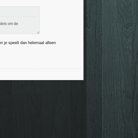
ddels om de
en je speelt dan helemaal alleen