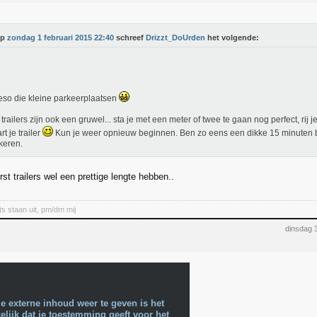
Op
zondag 1 februari 2015 22:40
schreef
Drizzt_DoUrden
het volgende:
so die kleine parkeerplaatsen
 trailers zijn ook een gruwel... sta je met een meter of twee te gaan nog perfect, rij je
t je trailer
Kun je weer opnieuw beginnen. Ben zo eens een dikke 15 minuten 
keren.
rst trailers wel een prettige lengte hebben..
ts staan uit, pm/dm mij
dinsdag 
e externe inhoud weer te geven is het
lijk dat je toestemming geeft voor het