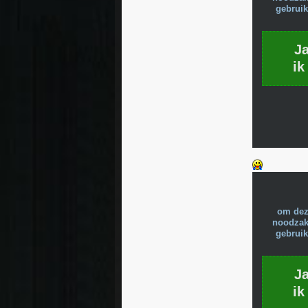
gebruik
J
ik
om dez
noodzake
gebruik
J
ik