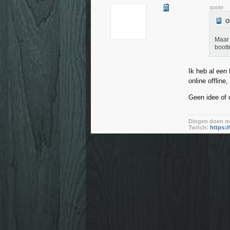
quote:
Maar 
boott
Ik heb al een 
online offline
Geen idee of 
Dingen doen me
Twitch:
https:/