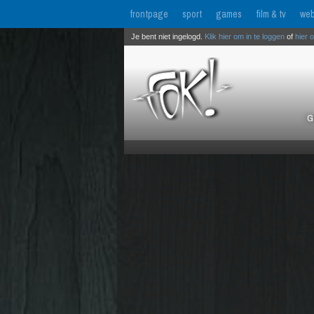
frontpage
sport
games
film & tv
web
Je bent niet ingelogd.
Klik hier om in te loggen
of
hier 
G