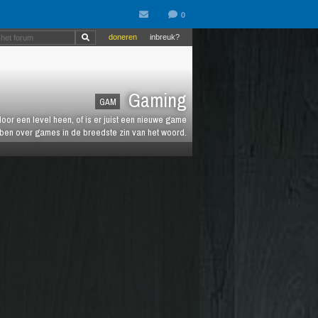
doneren
inbreuk?
Gaming
GAM
oor een level heen, of is er juist een nieuwe game
ebben over games in de breedste zin van het woord.