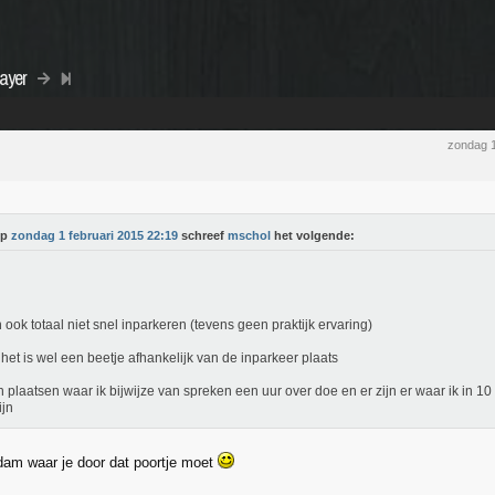
layer
zondag 1
Op
zondag 1 februari 2015 22:19
schreef
mschol
het volgende:
n ook totaal niet snel inparkeren (tevens geen praktijk ervaring)
het is wel een beetje afhankelijk van de inparkeer plaats
jn plaatsen waar ik bijwijze van spreken een uur over doe en er zijn er waar ik in 1
ijn
dam waar je door dat poortje moet