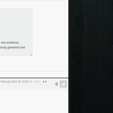
 iets achteruit,
bezig geweest met
3 februari 2015 @ 19:29
:05
#132