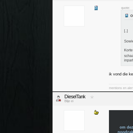
quote:
[..]
Sowie
Korte
schaar
inpar
ik vond die ke
mentions en aler
DieselTank
Blije ei
om dez
noodzake