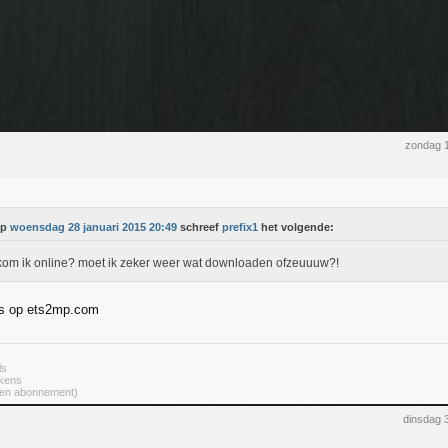
zondag 1
Op
woensdag 28 januari 2015 20:49
schreef
prefix1
het volgende:
om ik online? moet ik zeker weer wat downloaden ofzeuuuw?!
is op ets2mp.com
ls
ekens
een abonnement)
dinsdag 