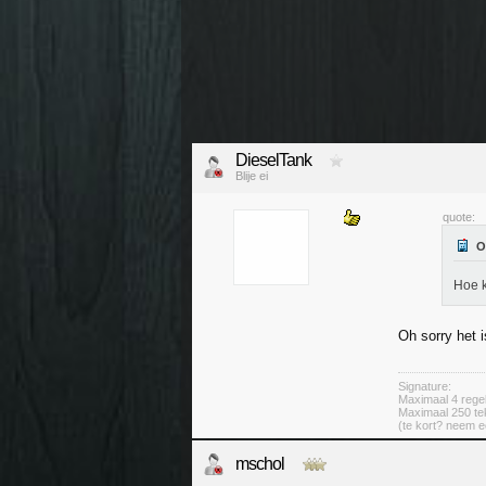
DieselTank
Blije ei
quote:
Hoe k
Oh sorry het 
Signature:
Maximaal 4 rege
Maximaal 250 t
(te kort? neem 
mschol