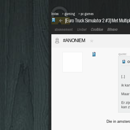
Index
»
gaming
»
pc games
[Euro Truck Simulator 2 #3] Met Multip
abonnement
Unibet
Coolblue
Bitvavo
#ANONIEM
quote:
[..]
ik ka
Maar 
Er zi
kan z
Die in amster