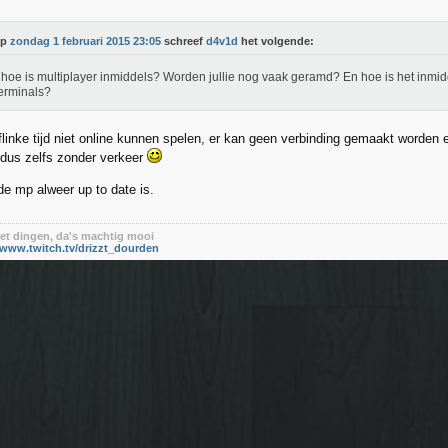
Op
zondag 1 februari 2015 23:05
schreef
d4v1d
het volgende:
hoe is multiplayer inmiddels? Worden jullie nog vaak geramd? En hoe is het inmi
erminals?
flinke tijd niet online kunnen spelen, er kan geen verbinding gemaakt worden 
, dus zelfs zonder verkeer
de mp alweer up to date is.
t dingen, da's machtig mooi
/www.twitch.tv/drizzt_dourden