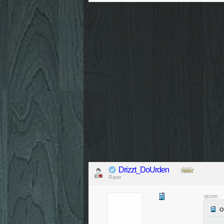
Drizzt_DoUrden
Rawr
quote: