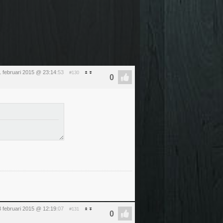
 februari 2015 @ 23:14
:53
#130
3 februari 2015 @ 12:19
:07
#131