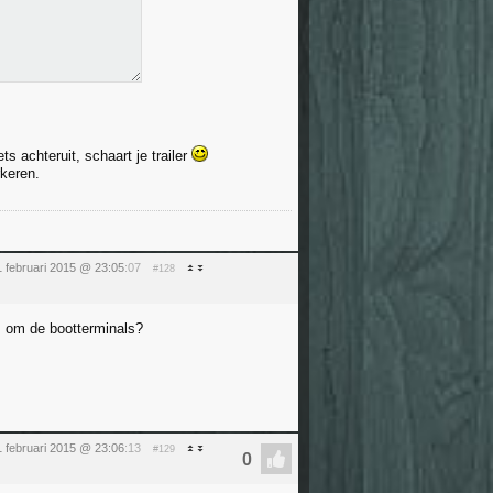
ts achteruit, schaart je trailer
keren.
 februari 2015 @ 23:05
:07
#128
s om de bootterminals?
 februari 2015 @ 23:06
:13
#129