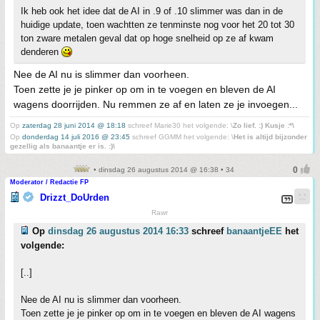
Ik heb ook het idee dat de AI in .9 of .10 slimmer was dan in de
huidige update, toen wachtten ze tenminste nog voor het 20 tot 30
ton zware metalen geval dat op hoge snelheid op ze af kwam
denderen
Nee de AI nu is slimmer dan voorheen.
Toen zette je je pinker op om in te voegen en bleven de AI
wagens doorrijden. Nu remmen ze af en laten ze je invoegen...
Op
zaterdag 28 juni 2014 @ 18:18
schreef Marie30 het volgende: \
Zo lief. :) Kusje :*\
Op
donderdag 14 juli 2016 @ 23:45
schreef GGMM het volgende: \
Het is altijd bijzonder
gezellig als banaantje er is. :)\
• dinsdag 26 augustus 2014 @ 16:38 • 34
Moderator / Redactie FP
Drizzt_DoUrden
Rawr
Op
dinsdag 26 augustus 2014 16:33
schreef
banaantjeEE
het
volgende:
[..]
Nee de AI nu is slimmer dan voorheen.
Toen zette je je pinker op om in te voegen en bleven de AI wagens