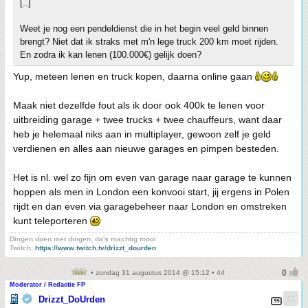
[..]
Weet je nog een pendeldienst die in het begin veel geld binnen
brengt? Niet dat ik straks met m'n lege truck 200 km moet rijden.
En zodra ik kan lenen (100.000€) gelijk doen?
Yup, meteen lenen en truck kopen, daarna online gaan
Maak niet dezelfde fout als ik door ook 400k te lenen voor
uitbreiding garage + twee trucks + twee chauffeurs, want daar
heb je helemaal niks aan in multiplayer, gewoon zelf je geld
verdienen en alles aan nieuwe garages en pimpen besteden.
Het is nl. wel zo fijn om even van garage naar garage te kunnen
hoppen als men in London een konvooi start, jij ergens in Polen
rijdt en dan even via garagebeheer naar London en omstreken
kunt teleporteren
Dingen doen met dingen, da's machtig mooi
Twitch:
https://www.twitch.tv/drizzt_dourden
• zondag 31 augustus 2014 @ 15:12 • 44
Moderator / Redactie FP
Drizzt_DoUrden