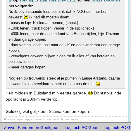
Op
zondag 31 augustus 2014 15:12
schreef
Drizzt_DoUrden
het volgende:
Nu ik bovenstaande lees besef ik dat ik NOG dommer ben
geweest
Ik had dit moeten doen:
- basis in bijv. Rotterdam nemen; (check)
- 100k lenen, truck kopen, verder in de sp; (check)
- 400k lenen, naar de andere kant van Europa rijden, bijv. Poznan
en daar garage kopen;
- dmv verschillende jobs naar de UK en daar wederom een garage
kopen.
- vervolgens gewoon blijven rijden tot ik alles af kan betalen en
opnieuw lenen;
- meer garages kopen.
Nog een tip trouwens: steek al je punten in Lange Afstand, daarna
in waardevolle/breekbare vracht en dan pas de rest
Heb midden in Duitsland m'n eerste garage.
Dichtstbijzijnde
opdracht is 200km verderop.
Gelukkig wel gelijk een Scania kunnen kopen.
Ik wil niet opscheppen maar ik doe het toch maar even.
Zavvi - Fandom en Geekgear
Logitech PC Gear
Logitech PC G