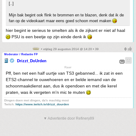
[..]
Mijn bak begint ook flink te brommen en te blazen, denk dat ik de
fan op de videokaart maar eens goed schoon moet maken
hier begint ie serieus te smelten als ik de zijkant er niet af haal
PSU is een beetje op zijn einde denk ik
• vrijdag 29 augustus 2014 @ 14:20 • 39
Moderator / Redactie FP
Drizzt_DoUrden
Rawr
Pff, ben net een half uurtje van TS3 gebanned... ik zat in een
ETS2-channel te ouwehoeren en er belde iemand van de
schoonmaakdienst aan, dus ik opendoen en met die kerel
praten, was ik vergeten m'n mic te muten
Dingen doen met dingen, da's machtig mooi
Twitch:
https://www.twitch.tv/drizzt_dourden
▼ Advertentie door Refinery89