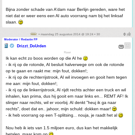
Bijna zonder schade van A'dam naar Berlijn gereden, ware het
niet dat er weer eens een AI auto voorrang nam bij het linksaf
slaan.
• maandag 25 augustus 2014 @ 19:24 • 30
Moderator / Redactie FP
Drizzt_DoUrden
Rawr
Ik kan echt zo boos worden op die AI he
- ik rij op de rotonde, AI besluit halverwege om ook de rotonde
op te gaan en raakt me: mijn fout, dokken!;
- ik rij op de rechterrijstrook, AI wil invoegen en gooit hem tegen
me aan: mijn fout, dokken!;
- ik rij op de linkerrijstrook, AI rijdt rechts achter een truck en wil
inhalen, kan prima, dus hij gooit em naar links en... REMT AF! Ik
slinger naar rechts, wil er voorbij. AI denkt "heuj ik ga naar
rechts", doet dat en.. jahoor, mijn schuld: dokken maar!
- ik heb voorrang op een T-splitsing... nouja, je raadt het al
Nou heb ik iets van 1.5 miljoen euro, dus kan het makkelijk
betalen, maar kom op