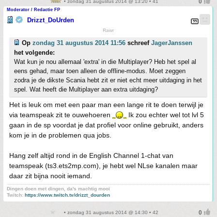
• zondag 31 augustus 2014 @ 13:20 • 41
Moderator / Redactie FP
Drizzt_DoUrden
Rawr
Op
zondag 31 augustus 2014 11:56
schreef
JagerJanssen
het volgende:
Wat kun je nou allemaal 'extra' in die Multiplayer? Heb het spel al
eens gehad, maar toen alleen de offline-modus. Moet zeggen
zodra je de dikste Scania hebt zit er niet echt meer uitdaging in het
spel. Wat heeft die Multiplayer aan extra uitdaging?
Het is leuk om met een paar man een lange rit te doen terwijl je
via teamspeak zit te ouwehoeren
Ik zou echter wel tot lvl 5
gaan in de sp voordat je dat profiel voor online gebruikt, anders
kom je in de problemen qua jobs.
Hang zelf altijd rond in de English Channel 1-chat van
teamspeak (ts3.ets2mp.com), je hebt wel NLse kanalen maar
daar zit bijna nooit iemand.
Dingen doen met dingen, da's machtig mooi
Twitch:
https://www.twitch.tv/drizzt_dourden
• zondag 31 augustus 2014 @ 14:30 • 42