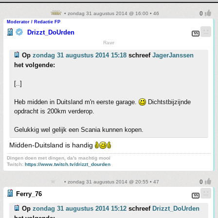
• zondag 31 augustus 2014 @ 16:00 • 46
Moderator / Redactie FP
Drizzt_DoUrden
Rawr
Op
zondag 31 augustus 2014 15:18
schreef
JagerJanssen
het volgende:
[..]
Heb midden in Duitsland m'n eerste garage.
Dichtstbijzijnde
opdracht is 200km verderop.
Gelukkig wel gelijk een Scania kunnen kopen.
Midden-Duitsland is handig
Dingen doen met dingen, da's machtig mooi
Twitch:
https://www.twitch.tv/drizzt_dourden
• zondag 31 augustus 2014 @ 20:55 • 47
Ferry_76
Op
zondag 31 augustus 2014 15:12
schreef
Drizzt_DoUrden