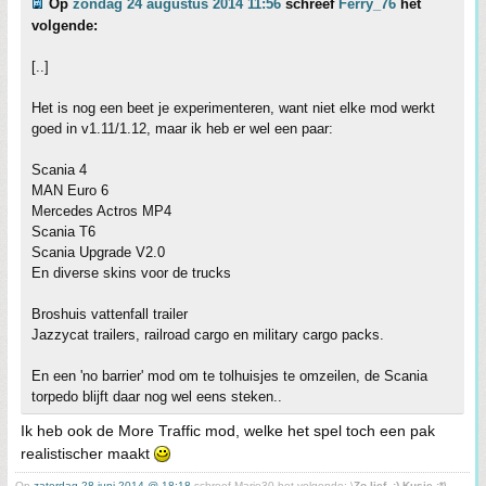
Op
zondag 24 augustus 2014 11:56
schreef
Ferry_76
het
volgende:
[..]
Het is nog een beet je experimenteren, want niet elke mod werkt
goed in v1.11/1.12, maar ik heb er wel een paar:
Scania 4
MAN Euro 6
Mercedes Actros MP4
Scania T6
Scania Upgrade V2.0
En diverse skins voor de trucks
Broshuis vattenfall trailer
Jazzycat trailers, railroad cargo en military cargo packs.
En een 'no barrier' mod om te tolhuisjes te omzeilen, de Scania
torpedo blijft daar nog wel eens steken..
Ik heb ook de More Traffic mod, welke het spel toch een pak
realistischer maakt
Op
zaterdag 28 juni 2014 @ 18:18
schreef Marie30 het volgende: \
Zo lief. :) Kusje :*\