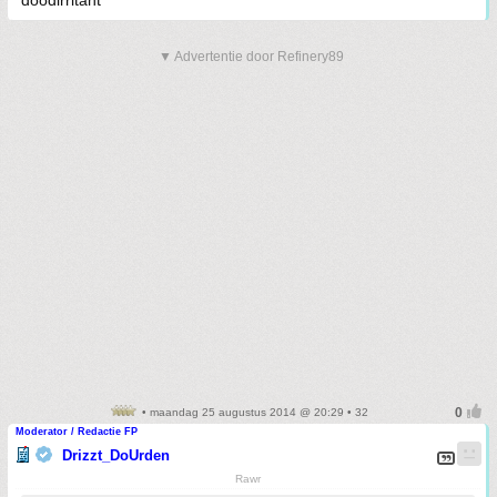
▼ Advertentie door Refinery89
• maandag 25 augustus 2014 @ 20:29 • 32
Moderator / Redactie FP
Drizzt_DoUrden
Rawr