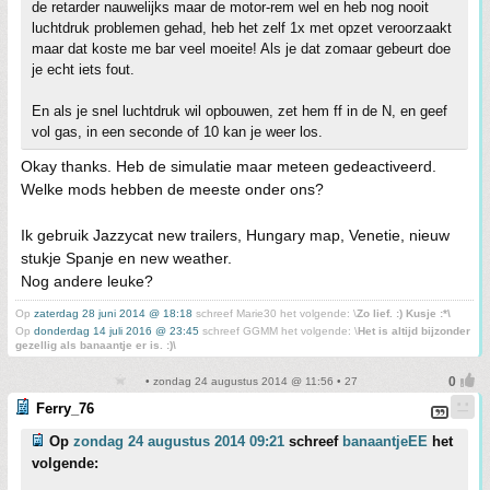
de retarder nauwelijks maar de motor-rem wel en heb nog nooit
luchtdruk problemen gehad, heb het zelf 1x met opzet veroorzaakt
maar dat koste me bar veel moeite! Als je dat zomaar gebeurt doe
je echt iets fout.
En als je snel luchtdruk wil opbouwen, zet hem ff in de N, en geef
vol gas, in een seconde of 10 kan je weer los.
Okay thanks. Heb de simulatie maar meteen gedeactiveerd.
Welke mods hebben de meeste onder ons?
Ik gebruik Jazzycat new trailers, Hungary map, Venetie, nieuw
stukje Spanje en new weather.
Nog andere leuke?
Op
zaterdag 28 juni 2014 @ 18:18
schreef Marie30 het volgende: \
Zo lief. :) Kusje :*\
Op
donderdag 14 juli 2016 @ 23:45
schreef GGMM het volgende: \
Het is altijd bijzonder
gezellig als banaantje er is. :)\
• zondag 24 augustus 2014 @ 11:56 • 27
Ferry_76
Op
zondag 24 augustus 2014 09:21
schreef
banaantjeEE
het
volgende: