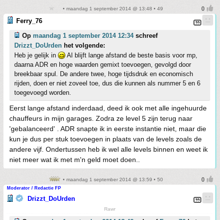
• maandag 1 september 2014 @ 13:48 • 49
Ferry_76
Op
maandag 1 september 2014 12:34
schreef
Drizzt_DoUrden
het volgende:
Heb je gelijk in
Al blijft lange afstand de beste basis voor mp,
daarna ADR en hoge waarden gemixt toevoegen, gevolgd door
breekbaar spul. De andere twee, hoge tijdsdruk en economisch
rijden, doen er niet zoveel toe, dus die kunnen als nummer 5 en 6
toegevoegd worden.
Eerst lange afstand inderdaad, deed ik ook met alle ingehuurde
chauffeurs in mijn garages. Zodra ze level 5 zijn terug naar
'gebalanceerd' . ADR snapte ik in eerste instantie niet, maar die
kun je dus per stuk toevoegen in plaats van de levels zoals de
andere vijf. Ondertussen heb ik wel alle levels binnen en weet ik
niet meer wat ik met m'n geld moet doen..
• maandag 1 september 2014 @ 13:59 • 50
Moderator / Redactie FP
Drizzt_DoUrden
Rawr