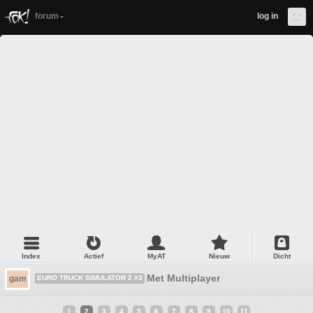
forum
log in
Index
Actief
MyAT
Nieuw
Dicht
Met Multiplayer
gam
EURO TRUCK SIMULATOR 2 #3
1
2
3
4
5
6
7
8
9
10
11