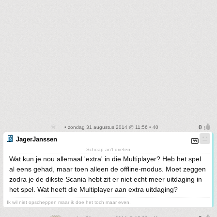
• zondag 31 augustus 2014 @ 11:56 • 40
JagerJanssen
Schoap an't drieten
Wat kun je nou allemaal 'extra' in die Multiplayer? Heb het spel
al eens gehad, maar toen alleen de offline-modus. Moet zeggen
zodra je de dikste Scania hebt zit er niet echt meer uitdaging in
het spel. Wat heeft die Multiplayer aan extra uitdaging?
Ik wil niet opscheppen maar ik doe het toch maar even.