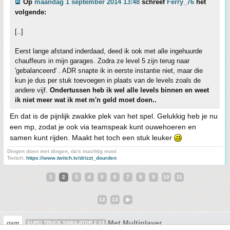
Op
maandag 1 september 2014 13:48
schreef
Ferry_76
het
volgende:
[..]
Eerst lange afstand inderdaad, deed ik ook met alle ingehuurde
chauffeurs in mijn garages. Zodra ze level 5 zijn terug naar
'gebalanceerd' . ADR snapte ik in eerste instantie niet, maar die
kun je dus per stuk toevoegen in plaats van de levels zoals de
andere vijf.
Ondertussen heb ik wel alle levels binnen en weet
ik niet meer wat ik met m'n geld moet doen..
En dat is de pijnlijk zwakke plek van het spel. Gelukkig heb je nu
een mp, zodat je ook via teamspeak kunt ouwehoeren en
samen kunt rijden. Maakt het toch een stuk leuker
Dingen doen met dingen, da's machtig mooi
Twitch:
https://www.twitch.tv/drizzt_dourden
1
2
3
4
5
6
7
8
9
10
11
12
13
Met Multiplayer
gam
EURO TRUCK SIMULATOR 2 #3