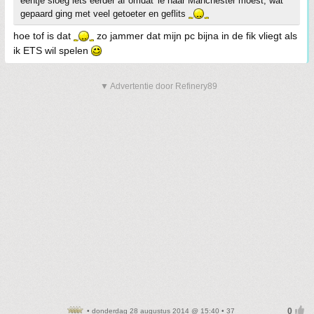
eentje sloeg iets eerder af omdat 'ie naar Manchester moest, wat
gepaard ging met veel getoeter en geflits
hoe tof is dat
zo jammer dat mijn pc bijna in de fik vliegt als
ik ETS wil spelen
▼ Advertentie door Refinery89
• donderdag 28 augustus 2014 @ 15:40 • 37