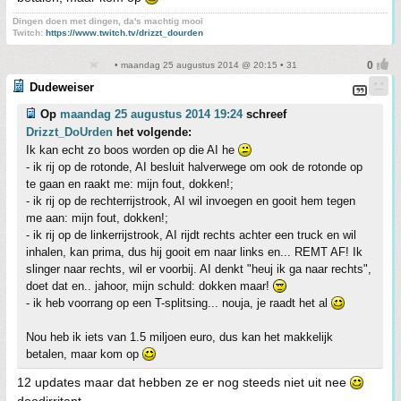
Dingen doen met dingen, da's machtig mooi
Twitch:
https://www.twitch.tv/drizzt_dourden
• maandag 25 augustus 2014 @ 20:15 • 31
Dudeweiser
Op
maandag 25 augustus 2014 19:24
schreef
Drizzt_DoUrden
het volgende:
Ik kan echt zo boos worden op die AI he
- ik rij op de rotonde, AI besluit halverwege om ook de rotonde op
te gaan en raakt me: mijn fout, dokken!;
- ik rij op de rechterrijstrook, AI wil invoegen en gooit hem tegen
me aan: mijn fout, dokken!;
- ik rij op de linkerrijstrook, AI rijdt rechts achter een truck en wil
inhalen, kan prima, dus hij gooit em naar links en... REMT AF! Ik
slinger naar rechts, wil er voorbij. AI denkt "heuj ik ga naar rechts",
doet dat en.. jahoor, mijn schuld: dokken maar!
- ik heb voorrang op een T-splitsing... nouja, je raadt het al
Nou heb ik iets van 1.5 miljoen euro, dus kan het makkelijk
betalen, maar kom op
12 updates maar dat hebben ze er nog steeds niet uit nee
doodirritant