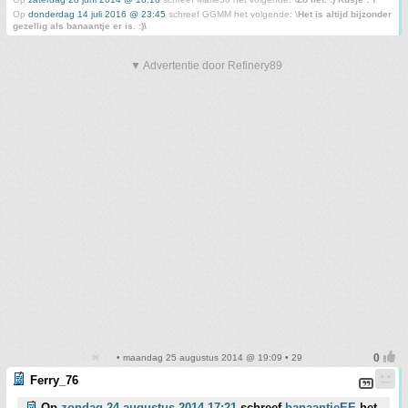
Op
donderdag 14 juli 2016 @ 23:45
schreef GGMM het volgende: \
Het is altijd bijzonder
gezellig als banaantje er is. :)\
▼ Advertentie door Refinery89
• maandag 25 augustus 2014 @ 19:09 • 29
Ferry_76
Op
zondag 24 augustus 2014 17:21
schreef
banaantjeEE
het