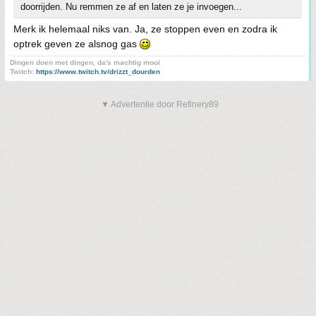
doorrijden. Nu remmen ze af en laten ze je invoegen...
Merk ik helemaal niks van. Ja, ze stoppen even en zodra ik
optrek geven ze alsnog gas
Dingen doen met dingen, da's machtig mooi
Twitch:
https://www.twitch.tv/drizzt_dourden
▼ Advertentie door Refinery89