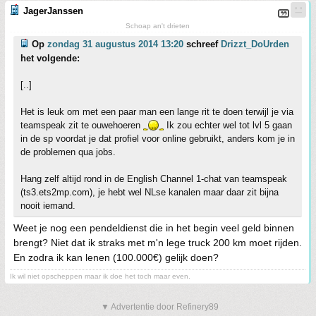
JagerJanssen
Schoap an't drieten
Op
zondag 31 augustus 2014 13:20
schreef
Drizzt_DoUrden
het volgende:
[..]
Het is leuk om met een paar man een lange rit te doen terwijl je via
teamspeak zit te ouwehoeren
Ik zou echter wel tot lvl 5 gaan
in de sp voordat je dat profiel voor online gebruikt, anders kom je in
de problemen qua jobs.
Hang zelf altijd rond in de English Channel 1-chat van teamspeak
(ts3.ets2mp.com), je hebt wel NLse kanalen maar daar zit bijna
nooit iemand.
Weet je nog een pendeldienst die in het begin veel geld binnen
brengt? Niet dat ik straks met m'n lege truck 200 km moet rijden.
En zodra ik kan lenen (100.000€) gelijk doen?
Ik wil niet opscheppen maar ik doe het toch maar even.
▼ Advertentie door Refinery89