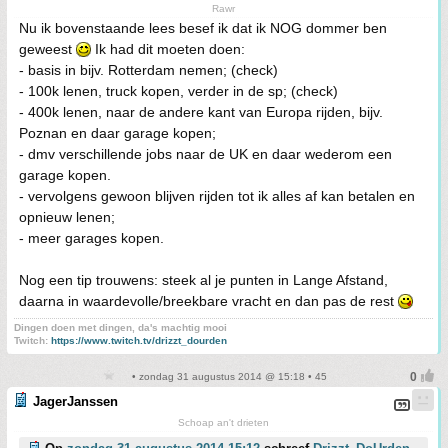
Rawr
Nu ik bovenstaande lees besef ik dat ik NOG dommer ben
geweest
Ik had dit moeten doen:
- basis in bijv. Rotterdam nemen; (check)
- 100k lenen, truck kopen, verder in de sp; (check)
- 400k lenen, naar de andere kant van Europa rijden, bijv.
Poznan en daar garage kopen;
- dmv verschillende jobs naar de UK en daar wederom een
garage kopen.
- vervolgens gewoon blijven rijden tot ik alles af kan betalen en
opnieuw lenen;
- meer garages kopen.
Nog een tip trouwens: steek al je punten in Lange Afstand,
daarna in waardevolle/breekbare vracht en dan pas de rest
Dingen doen met dingen, da's machtig mooi
Twitch:
https://www.twitch.tv/drizzt_dourden
• zondag 31 augustus 2014 @ 15:18 • 45
JagerJanssen
Schoap an't drieten