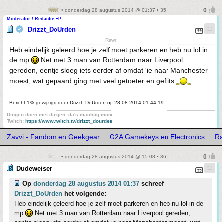
• donderdag 28 augustus 2014 @ 01:37 • 35
Moderator / Redactie FP
Drizzt_DoUrden
Rawr
Heb eindelijk geleerd hoe je zelf moet parkeren en heb nu lol in
de mp
Net met 3 man van Rotterdam naar Liverpool
gereden, eentje sloeg iets eerder af omdat 'ie naar Manchester
moest, wat gepaard ging met veel getoeter en geflits
Bericht 1% gewijzigd door Drizzt_DoUrden op 28-08-2014 01:44:19
Dingen doen met dingen, da's machtig mooi
Twitch:
https://www.twitch.tv/drizzt_dourden
Zavvi - Fandom en Geekgear
G2A Gamekeys en Electronics
Ra
• donderdag 28 augustus 2014 @ 15:08 • 36
Dudeweiser
Op
donderdag 28 augustus 2014 01:37
schreef
Drizzt_DoUrden
het volgende:
Heb eindelijk geleerd hoe je zelf moet parkeren en heb nu lol in de
mp
Net met 3 man van Rotterdam naar Liverpool gereden,