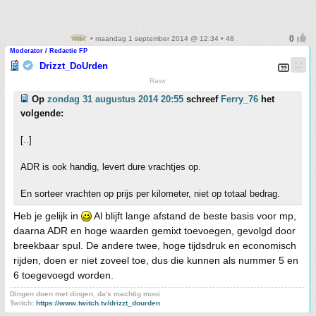
• maandag 1 september 2014 @ 12:34 • 48
Moderator / Redactie FP
Drizzt_DoUrden
Rawr
Op
zondag 31 augustus 2014 20:55
schreef
Ferry_76
het
volgende:
[..]
ADR is ook handig, levert dure vrachtjes op.
En sorteer vrachten op prijs per kilometer, niet op totaal bedrag.
Heb je gelijk in
Al blijft lange afstand de beste basis voor mp,
daarna ADR en hoge waarden gemixt toevoegen, gevolgd door
breekbaar spul. De andere twee, hoge tijdsdruk en economisch
rijden, doen er niet zoveel toe, dus die kunnen als nummer 5 en
6 toegevoegd worden.
Dingen doen met dingen, da's machtig mooi
Twitch:
https://www.twitch.tv/drizzt_dourden