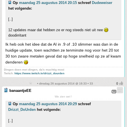
Op
maandag 25 augustus 2014 20:15
schreef
Dudeweiser
het volgende:
[..]
12 updates maar dat hebben ze er nog steeds niet uit nee
doodirritant
Ik heb ook het idee dat de AI in .9 of .10 slimmer was dan in de
huidige update, toen wachtten ze tenminste nog voor het 20 tot
30 ton zware metalen geval dat op hoge snelheid op ze af kwam
denderen
Dingen doen met dingen, da's machtig mooi
Twitch:
https://www.twitch.tv/drizzt_dourden
• dinsdag 26 augustus 2014 @ 16:33 • 33
banaantjeEE
We zien wel !
Op
maandag 25 augustus 2014 20:29
schreef
Drizzt_DoUrden
het volgende:
[..]