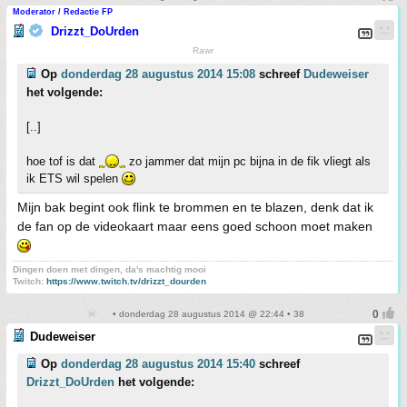
Moderator / Redactie FP
Drizzt_DoUrden
Rawr
Op
donderdag 28 augustus 2014 15:08
schreef
Dudeweiser
het volgende:
[..]
hoe tof is dat
zo jammer dat mijn pc bijna in de fik vliegt als
ik ETS wil spelen
Mijn bak begint ook flink te brommen en te blazen, denk dat ik
de fan op de videokaart maar eens goed schoon moet maken
Dingen doen met dingen, da's machtig mooi
Twitch:
https://www.twitch.tv/drizzt_dourden
• donderdag 28 augustus 2014 @ 22:44 • 38
Dudeweiser
Op
donderdag 28 augustus 2014 15:40
schreef
Drizzt_DoUrden
het volgende: