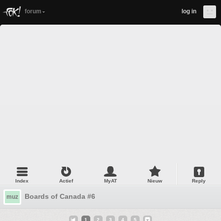
forum
log in
Index
Actief
MyAT
Nieuw
Reply
Boards of Canada #6
muz
1
2
3
4
5