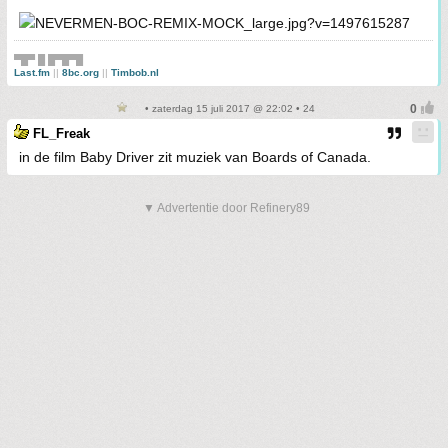
▀█▀ █ █▀█▀█
Last.fm
||
8bc.org
||
Timbob.nl
• zaterdag 15 juli 2017 @ 22:02 • 24
FL_Freak
in de film Baby Driver zit muziek van Boards of Canada.
▼ Advertentie door Refinery89