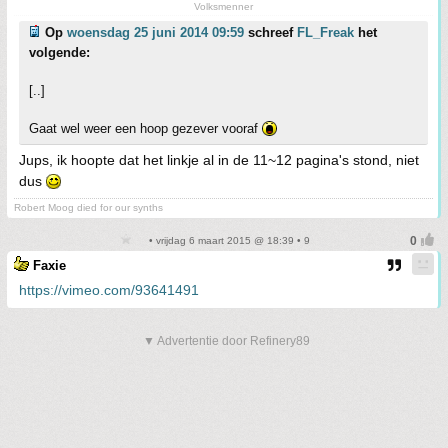
Volksmenner
Op
woensdag 25 juni 2014 09:59
schreef
FL_Freak
het
volgende:
[..]
Gaat wel weer een hoop gezever vooraf
Jups, ik hoopte dat het linkje al in de 11~12 pagina's stond, niet
dus
Robert Moog died for our synths
• vrijdag 6 maart 2015 @ 18:39 • 9
Faxie
https://vimeo.com/93641491
▼ Advertentie door Refinery89