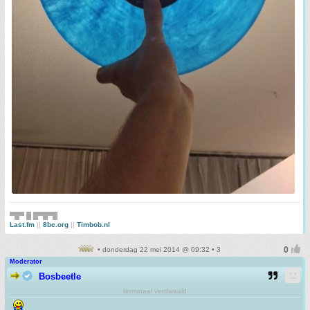
▀█▀ █ █▀█▀█
Last.fm
||
8bc.org
||
Timbob.nl
• donderdag 22 mei 2014 @ 09:32 • 3
Moderator
Bosbeetle
terminaal verdwaald