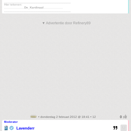
______________________________________
Hier tekenen:
.......................
De_Kardinaal
......................
______________________________________
▼ Advertentie door Refinery89
• donderdag 2 februari 2012 @ 18:41 • 12
Moderator
Lavenderr