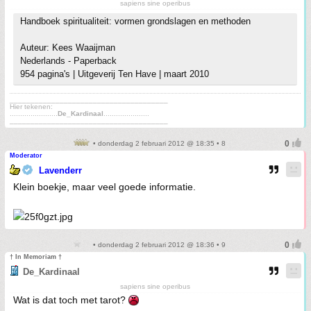
sapiens sine operibus
Handboek spiritualiteit: vormen grondslagen en methoden
Auteur: Kees Waaijman
Nederlands - Paperback
954 pagina's | Uitgeverij Ten Have | maart 2010
______________________________________
Hier tekenen:
.......................
De_Kardinaal
......................
______________________________________
• donderdag 2 februari 2012 @ 18:35 • 8
Moderator
Lavenderr
Klein boekje, maar veel goede informatie.
• donderdag 2 februari 2012 @ 18:36 • 9
† In Memoriam †
De_Kardinaal
sapiens sine operibus
Wat is dat toch met tarot?