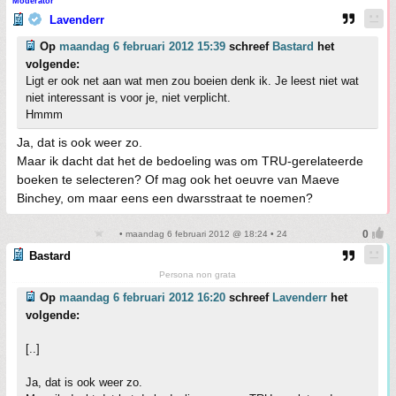
Moderator
Lavenderr
Op
maandag 6 februari 2012 15:39
schreef
Bastard
het
volgende:
Ligt er ook net aan wat men zou boeien denk ik. Je leest niet wat
niet interessant is voor je, niet verplicht.
Hmmm
Ja, dat is ook weer zo.
Maar ik dacht dat het de bedoeling was om TRU-gerelateerde
boeken te selecteren? Of mag ook het oeuvre van Maeve
Binchey, om maar eens een dwarsstraat te noemen?
• maandag 6 februari 2012 @ 18:24 • 24
Bastard
Persona non grata
Op
maandag 6 februari 2012 16:20
schreef
Lavenderr
het
volgende:
[..]
Ja, dat is ook weer zo.