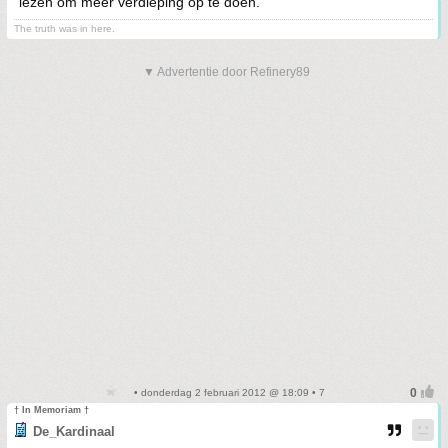
lezen om meer verdieping op te doen.
The truth was in here.
▼ Advertentie door Refinery89
• donderdag 2 februari 2012 @ 18:09 • 7
† In Memoriam †
De_Kardinaal