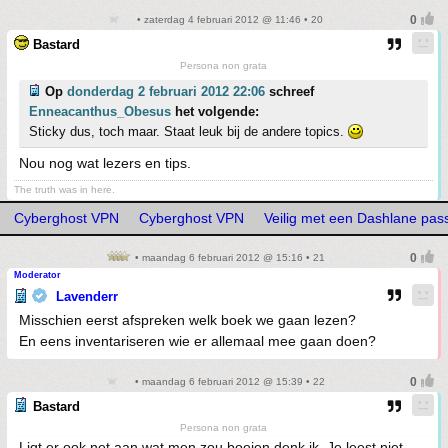
• zaterdag 4 februari 2012 @ 11:46 • 20
Bastard
Persona non grata
Op
donderdag 2 februari 2012 22:06
schreef
Enneacanthus_Obesus
het volgende:
Sticky dus, toch maar. Staat leuk bij de andere topics.
Nou nog wat lezers en tips.
The truth was in here.
Cyberghost VPN
Cyberghost VPN
Veilig met een Dashlane pas
• maandag 6 februari 2012 @ 15:16 • 21
Moderator
Lavenderr
Misschien eerst afspreken welk boek we gaan lezen?
En eens inventariseren wie er allemaal mee gaan doen?
• maandag 6 februari 2012 @ 15:39 • 22
Bastard
Persona non grata
Ligt er ook net aan wat men zou boeien denk ik. Je leest niet