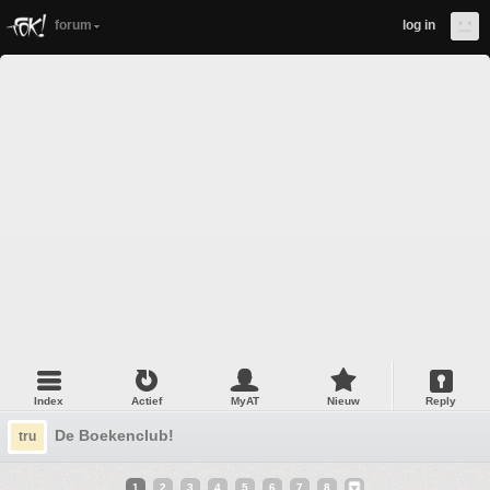
forum
log in
Index
Actief
MyAT
Nieuw
Reply
De Boekenclub!
tru
1
2
3
4
5
6
7
8