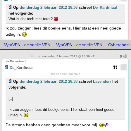
Op
donderdag 2 februari 2012 18:36
schreef
De_Kardinaal
het volgende:
Wat is dat toch met tarot?
Ik zou zeggen: lees dit boekje eens. Hier staat een heel goede
uitleg in.
VyprVPN - de snelle VPN
VyprVPN - de snelle VPN
Cyberghost
• donderdag 2 februari 2012 @ 18:39 • 11
† In Memoriam †
De_Kardinaal
sapiens sine operibus
Op
donderdag 2 februari 2012 18:38
schreef
Lavenderr
het
volgende:
[..]
Ik zou zeggen: lees dit boekje eens. Hier staat een heel goede
uitleg in.
De Arcana hebben geen geheimen meer voor mij.