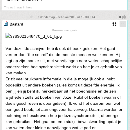
The truth was in here.
• donderdag 2 februari 2012 @ 19:03 • 14
Bastard
Persona non grata
Van dezelfde schrijver heb ik ook dit boek gelezen. Het gaat
verder dan "the secret" die de meeste mensen wel kennen. Hij
legt op zijn manier uit, met verwijzingen naar wetenschappelijke
onderzoeken hoe synchroniciteit werkt en hoe je er gebruik van
kan maken.
Er zit veel bruikbare informatie in die je mogelijk ook al hebt
opgepikt uit andere boeken (alles komt uit dezelfde energie, ik
ben jij en jij bent ik, herkenbaar uit het boedhisme en de zen
wijsheden zelfs uit boeken van Jozef Rulof of boeken waarin of
deels geschreven is door gidsen). Ik vond het daarom een wel
een goed boek, tot aan ongeveer halverweg. Daarna worden er
oefeningen beschreven hoe je deze synchroniciteit, of energie
kan gebruiken. Het gaat om een stukje bewustwording opdat je
kan weten door kleine aanwijzingen wat je pad en