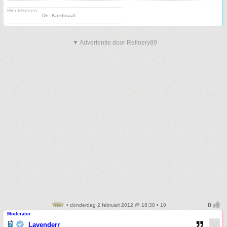
______________________________________
Hier tekenen:
.......................
De_Kardinaal
......................
______________________________________
▼ Advertentie door Refinery89
• donderdag 2 februari 2012 @ 18:38 • 10
Moderator
Lavenderr