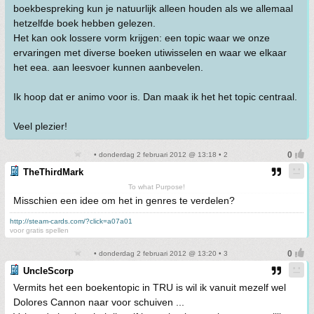
boekbespreking kun je natuurlijk alleen houden als we allemaal
hetzelfde boek hebben gelezen.
Het kan ook lossere vorm krijgen: een topic waar we onze
ervaringen met diverse boeken utiwisselen en waar we elkaar
het eea. aan leesvoer kunnen aanbevelen.
Ik hoop dat er animo voor is. Dan maak ik het het topic centraal.
Veel plezier!
• donderdag 2 februari 2012 @ 13:18 • 2
TheThirdMark
To what Purpose!
Misschien een idee om het in genres te verdelen?
http://steam-cards.com/?click=a07a01
voor gratis spellen
• donderdag 2 februari 2012 @ 13:20 • 3
UncleScorp
Vermits het een boekentopic in TRU is wil ik vanuit mezelf wel
Dolores Cannon naar voor schuiven ...