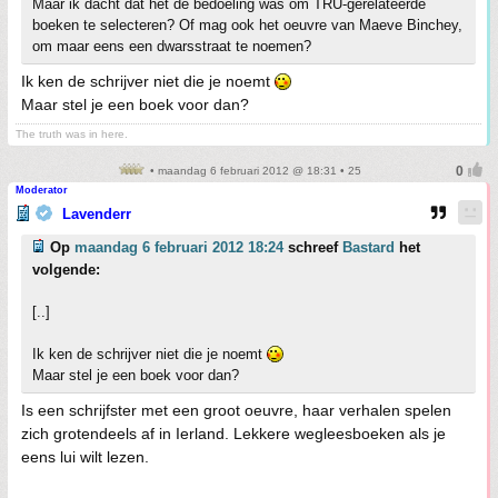
Maar ik dacht dat het de bedoeling was om TRU-gerelateerde
boeken te selecteren? Of mag ook het oeuvre van Maeve Binchey,
om maar eens een dwarsstraat te noemen?
Ik ken de schrijver niet die je noemt
Maar stel je een boek voor dan?
The truth was in here.
• maandag 6 februari 2012 @ 18:31 • 25
Moderator
Lavenderr
Op
maandag 6 februari 2012 18:24
schreef
Bastard
het
volgende:
[..]
Ik ken de schrijver niet die je noemt
Maar stel je een boek voor dan?
Is een schrijfster met een groot oeuvre, haar verhalen spelen
zich grotendeels af in Ierland. Lekkere wegleesboeken als je
eens lui wilt lezen.