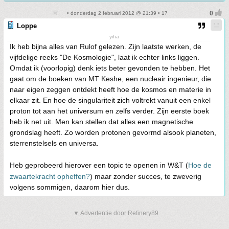
• donderdag 2 februari 2012 @ 21:39 • 17
Loppe
yiha
Ik heb bijna alles van Rulof gelezen. Zijn laatste werken, de
vijfdelige reeks "De Kosmologie", laat ik echter links liggen.
Omdat ik (voorlopig) denk iets beter gevonden te hebben. Het
gaat om de boeken van MT Keshe, een nucleair ingenieur, die
naar eigen zeggen ontdekt heeft hoe de kosmos en materie in
elkaar zit. En hoe de singulariteit zich voltrekt vanuit een enkel
proton tot aan het universum en zelfs verder. Zijn eerste boek
heb ik net uit. Men kan stellen dat alles een magnetische
grondslag heeft. Zo worden protonen gevormd alsook planeten,
sterrenstelsels en universa.
Heb geprobeerd hierover een topic te openen in W&T (
Hoe de
zwaartekracht opheffen?
) maar zonder succes, te zweverig
volgens sommigen, daarom hier dus.
▼ Advertentie door Refinery89