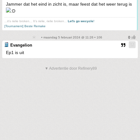
Jammer dat het eind in zicht is, maar feest dat het weer terug is
...it's rielie broken... It's rielie, rielie broken...
Let's go wecycle
!
[Tournament] Beste Remake
• maandag 5 februari 2024 @ 11:26 • 106
Evangelion
Ep1 is uit
▼ Advertentie door Refinery89