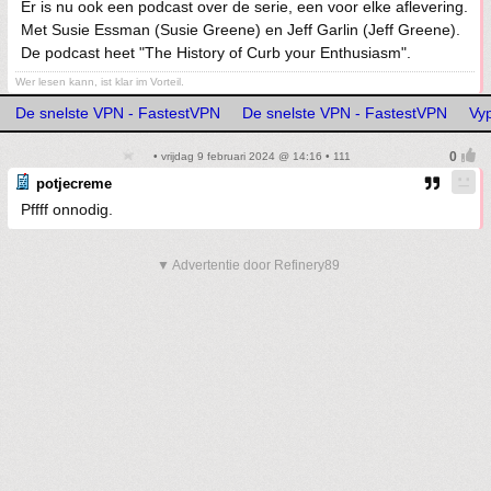
Er is nu ook een podcast over de serie, een voor elke aflevering.
Met Susie Essman (Susie Greene) en Jeff Garlin (Jeff Greene).
De podcast heet "The History of Curb your Enthusiasm".
Wer lesen kann, ist klar im Vorteil.
De snelste VPN - FastestVPN
De snelste VPN - FastestVPN
Vy
• vrijdag 9 februari 2024 @ 14:16 • 111
potjecreme
Pffff onnodig.
▼ Advertentie door Refinery89