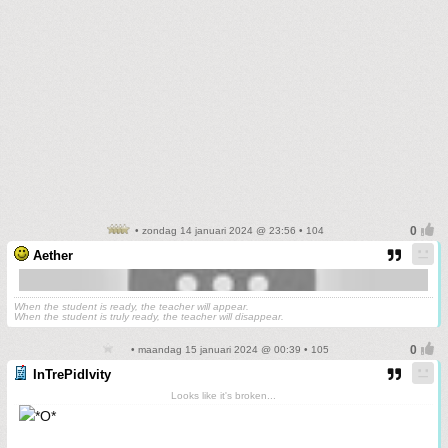
• zondag 14 januari 2024 @ 23:56 • 104
Aether
When the student is ready, the teacher will appear.
When the student is truly ready, the teacher will disappear.
• maandag 15 januari 2024 @ 00:39 • 105
InTrePidIvity
Looks like it's broken...