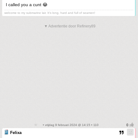
I called you a cunt 😂
welcome to my submarine lair. It's long, hard and full of seamen!
▼ Advertentie door Refinery89
• vrijdag 9 februari 2024 @ 14:15 • 110
Felixa