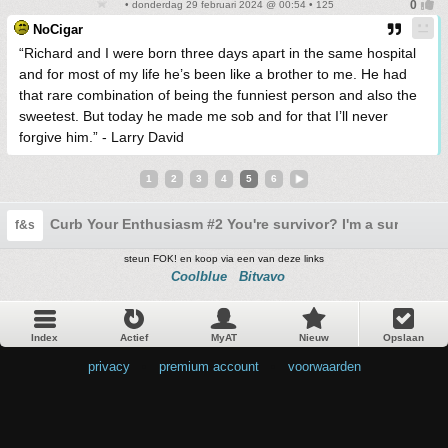
• donderdag 29 februari 2024 @ 00:54 • 125
NoCigar
“Richard and I were born three days apart in the same hospital
and for most of my life he’s been like a brother to me. He had
that rare combination of being the funniest person and also the
sweetest. But today he made me sob and for that I’ll never
forgive him.” - Larry David
1
2
3
4
5
6
Curb Your Enthusiasm #2 You're survivor? I'm a survivor!!
f&s
steun FOK! en koop via een van deze links
Coolblue
Bitvavo
Index
Actief
MyAT
Nieuw
Opslaan
privacy
•
premium account
•
voorwaarden