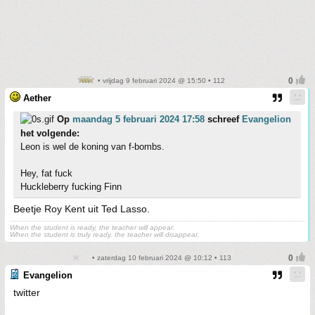
• vrijdag 9 februari 2024 @ 15:50 • 112
Aether
Op
maandag 5 februari 2024 17:58
schreef
Evangelion
het volgende:
Leon is wel de koning van f-bombs.
Hey, fat fuck
Huckleberry fucking Finn
Beetje Roy Kent uit Ted Lasso.
When the student is ready, the teacher will appear.
When the student is truly ready, the teacher will disappear.
• zaterdag 10 februari 2024 @ 10:12 • 113
Evangelion
twitter