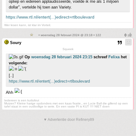
opliep en iedereen applaudisseerde, voelde ik me als 1 miljoen
dollar", vertelde hij toen aan Variety.
https://www.rtl.nl/entert(...)edirect=rtlboulevard
Wer lesen kann, ist klar im Vorteil.
• woensdag 28 februari 2024 @ 23:18 • 122
Soury
Squeek
Op
woensdag 28 februari 2024 23:15
schreef
Felixa
het
volgende:
[..]
https://www.rtl.nl/entert(...)edirect=rtlboulevard
Ahh
Iedereen is een kutlultrut
Muizen? Kleine harige opdonders met een kaas fixatie., en Lucie Ball die gillend op een
tafel staat in een oudbollige tv serie. En een vaste PI is KUT !!!! NIET doen
▼ Advertentie door Refinery89