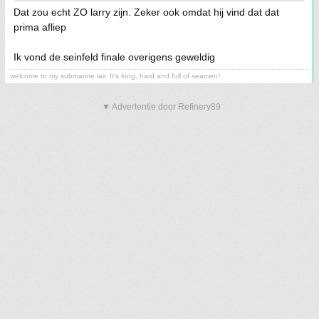
Dat zou echt ZO larry zijn. Zeker ook omdat hij vind dat dat
prima afliep
Ik vond de seinfeld finale overigens geweldig
welcome to my submarine lair. It's long, hard and full of seamen!
▼ Advertentie door Refinery89