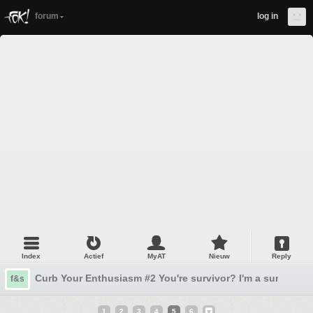
forum
log in
Index
Actief
MyAT
Nieuw
Reply
Curb Your Enthusiasm #2 You're survivor? I'm a survivor!!
f&s
1
2
3
4
5
6