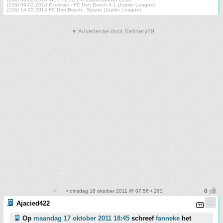
(105)
09-02-2014 Excelsior - FC Den Bosch 4-1 (Jupiler League)
(106)
14-02-2014 FC Den Bosch - Sparta (Jupiler League)
▼ Advertentie door Refinery89
• dinsdag 18 oktober 2011 @ 07:56 • 263
Ajacied422
Op
maandag 17 oktober 2011 18:45
schreef
fanneke
het