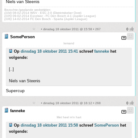
Niels van Steenis
Bezochte-/geplande wedstrijden:
(104)
08-02-2014 WSV - ESC 2-0 (Districtsbeker Oost)
(105)
09-02-2014 Excelsior - FC Den Bosch 4-1 (Jupiler League)
(106)
14-02-2014 FC Den Bosch - Sparta (Jupiler League)
• dinsdag 18 oktober 2011 @ 15:58 • 267
SomePerson
Iemand
Op
dinsdag 18 oktober 2011 15:41
schreef
fanneke
het
volgende:
[..]
Niels van Steenis
Supercup
• dinsdag 18 oktober 2011 @ 16:12 • 268
fanneke
Met heel m'n hart
Op
dinsdag 18 oktober 2011 15:58
schreef
SomePerson
het
volgende: