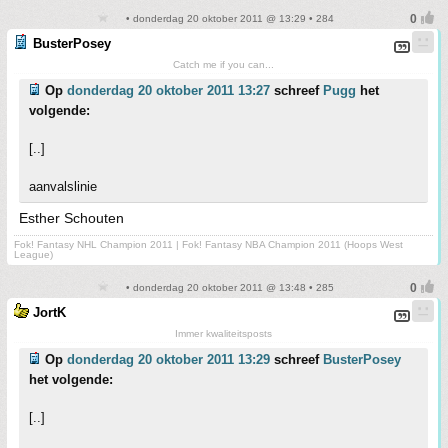
• donderdag 20 oktober 2011 @ 13:29 • 284
BusterPosey
Catch me if you can...
Op
donderdag 20 oktober 2011 13:27
schreef
Pugg
het
volgende:
[..]
aanvalslinie
Esther Schouten
Fok! Fantasy NHL Champion 2011 | Fok! Fantasy NBA Champion 2011 (Hoops West
League)
• donderdag 20 oktober 2011 @ 13:48 • 285
JortK
Immer kwaliteitsposts
Op
donderdag 20 oktober 2011 13:29
schreef
BusterPosey
het volgende:
[..]