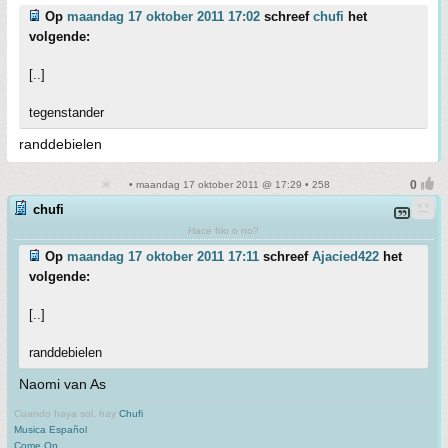
Op
maandag 17 oktober 2011 17:02
schreef
chufi
het
volgende:
[..]
tegenstander
randdebielen
• maandag 17 oktober 2011 @ 17:29 • 258
chufi
Hace frio o no?
Op
maandag 17 oktober 2011 17:11
schreef
Ajacied422
het
volgende:
[..]
randdebielen
Naomi van As
Cuando haya sol, hay
Chufi
Musica Español
Come On