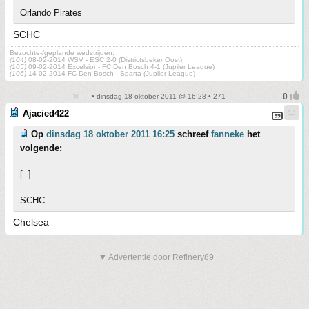
Orlando Pirates
SCHC
Bezochte-/geplande wedstrijden:
(104)
08-02-2014 WSV - ESC 2-0 (Districtsbeker Oost)
(105)
09-02-2014 Excelsior - FC Den Bosch 4-1 (Jupiler League)
(106)
14-02-2014 FC Den Bosch - Sparta (Jupiler League)
• dinsdag 18 oktober 2011 @ 16:28 • 271
Ajacied422
Op
dinsdag 18 oktober 2011 16:25
schreef
fanneke
het
volgende:
[..]
SCHC
Chelsea
▼ Advertentie door Refinery89