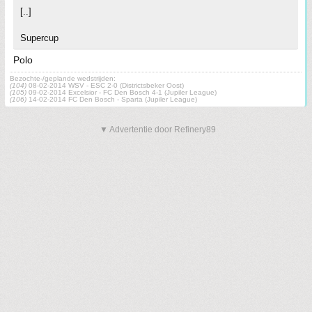
[..]
Supercup
Polo
Bezochte-/geplande wedstrijden:
(104)
08-02-2014 WSV - ESC 2-0 (Districtsbeker Oost)
(105)
09-02-2014 Excelsior - FC Den Bosch 4-1 (Jupiler League)
(106)
14-02-2014 FC Den Bosch - Sparta (Jupiler League)
▼ Advertentie door Refinery89