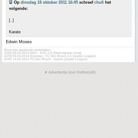
Op
dinsdag 18 oktober 2011 16:45
schreef
chufi
het
volgende:
[..]
Karate
Edwin Moses
Bezochte-/geplande wedstrijden:
(104)
08-02-2014 WSV - ESC 2-0 (Districtsbeker Oost)
(105)
09-02-2014 Excelsior - FC Den Bosch 4-1 (Jupiler League)
(106)
14-02-2014 FC Den Bosch - Sparta (Jupiler League)
▼ Advertentie door Refinery89