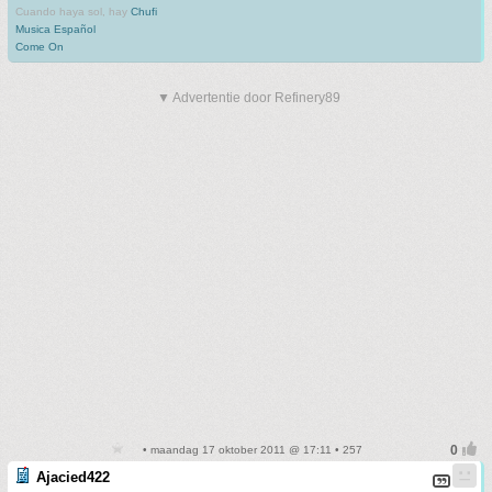
Cuando haya sol, hay
Chufi
Musica Español
Come On
▼ Advertentie door Refinery89
• maandag 17 oktober 2011 @ 17:11 • 257
Ajacied422