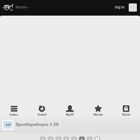
forum
log in
Index
Actief
MyAT
Nieuw
Dicht
Sportlepeltopic # 29
spl
1
2
3
4
5
6
7