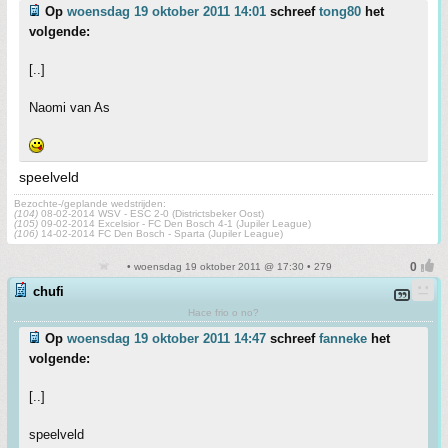
Op
woensdag 19 oktober 2011 14:01
schreef
tong80
het
volgende:
[..]
Naomi van As
speelveld
Bezochte-/geplande wedstrijden:
(104)
08-02-2014 WSV - ESC 2-0 (Districtsbeker Oost)
(105)
09-02-2014 Excelsior - FC Den Bosch 4-1 (Jupiler League)
(106)
14-02-2014 FC Den Bosch - Sparta (Jupiler League)
• woensdag 19 oktober 2011 @ 17:30 • 279
chufi
Hace frio o no?
Op
woensdag 19 oktober 2011 14:47
schreef
fanneke
het
volgende:
[..]
speelveld