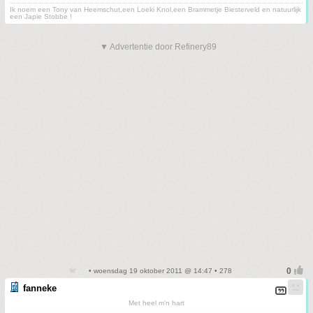
Ik noem een Tony van Heemschut,een Loeki Knol,een Brammetje Biesterveld en natuurlijk
een Japie Stobbe !
▼ Advertentie door Refinery89
• woensdag 19 oktober 2011 @ 14:47 • 278
fanneke
Met heel m'n hart