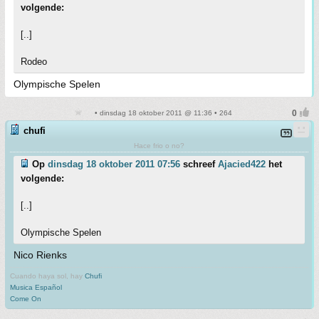
volgende:
[..]
Rodeo
Olympische Spelen
• dinsdag 18 oktober 2011 @ 11:36 • 264
chufi
Hace frio o no?
Op
dinsdag 18 oktober 2011 07:56
schreef
Ajacied422
het
volgende:
[..]
Olympische Spelen
Nico Rienks
Cuando haya sol, hay
Chufi
Musica Español
Come On