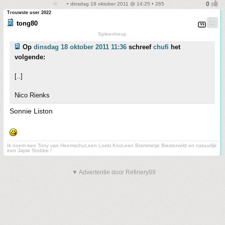
• dinsdag 18 oktober 2011 @ 14:25 • 265
Trouwste user 2022
tong80
Spleenheup
Op
dinsdag 18 oktober 2011 11:36
schreef
chufi
het
volgende:
[..]
Nico Rienks
Sonnie Liston
Ik noem een Tony van Heemschut,een Loeki Knol,een Brammetje Biesterveld en natuurlijk
een Japie Stobbe !
▼ Advertentie door Refinery89