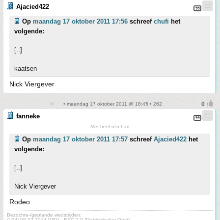
Ajacied422
Op
maandag 17 oktober 2011 17:56
schreef
chufi
het
volgende:
[..]
kaatsen
Nick Viergever
• maandag 17 oktober 2011 @ 18:45 • 262
fanneke
Met heel m'n hart
Op
maandag 17 oktober 2011 17:57
schreef
Ajacied422
het
volgende:
[..]
Nick Viergever
Rodeo
Bezochte-/geplande wedstrijden:
(104)
08-02-2014 WSV - ESC 2-0 (Districtsbeker Oost)