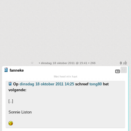
• dinsdag 18 oktober 2011 @ 15:41 • 266
fanneke
Met heel m'n hart
Op
dinsdag 18 oktober 2011 14:25
schreef
tong80
het
volgende:
[..]
Sonnie Liston