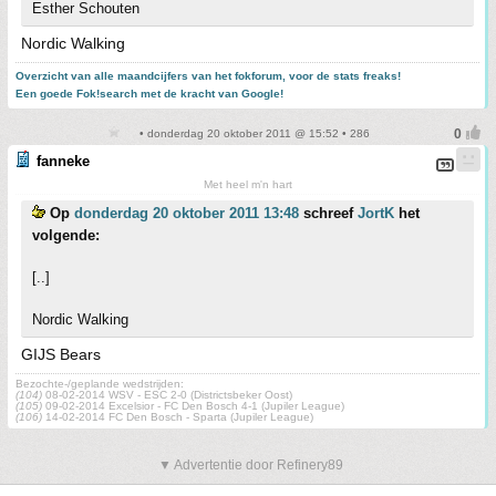
Esther Schouten
Nordic Walking
Overzicht van alle maandcijfers van het fokforum, voor de stats freaks!
Een goede Fok!search met de kracht van Google!
• donderdag 20 oktober 2011 @ 15:52 • 286
fanneke
Met heel m'n hart
Op
donderdag 20 oktober 2011 13:48
schreef
JortK
het
volgende:
[..]
Nordic Walking
GIJS Bears
Bezochte-/geplande wedstrijden:
(104)
08-02-2014 WSV - ESC 2-0 (Districtsbeker Oost)
(105)
09-02-2014 Excelsior - FC Den Bosch 4-1 (Jupiler League)
(106)
14-02-2014 FC Den Bosch - Sparta (Jupiler League)
▼ Advertentie door Refinery89