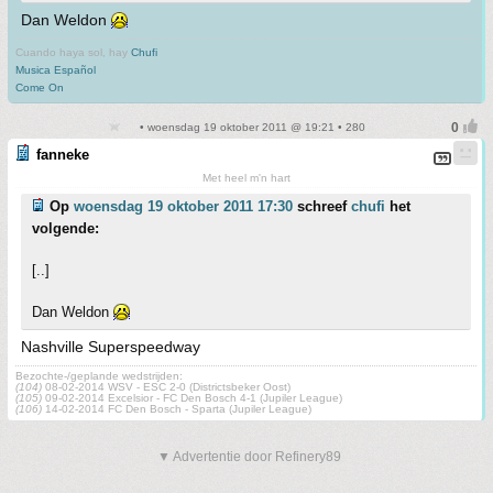
Dan Weldon
Cuando haya sol, hay
Chufi
Musica Español
Come On
• woensdag 19 oktober 2011 @ 19:21 • 280
fanneke
Met heel m'n hart
Op
woensdag 19 oktober 2011 17:30
schreef
chufi
het
volgende:
[..]
Dan Weldon
Nashville Superspeedway
Bezochte-/geplande wedstrijden:
(104)
08-02-2014 WSV - ESC 2-0 (Districtsbeker Oost)
(105)
09-02-2014 Excelsior - FC Den Bosch 4-1 (Jupiler League)
(106)
14-02-2014 FC Den Bosch - Sparta (Jupiler League)
▼ Advertentie door Refinery89