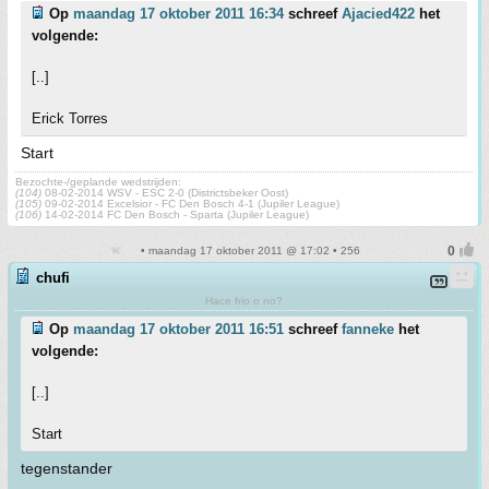
Op
maandag 17 oktober 2011 16:34
schreef
Ajacied422
het
volgende:
[..]
Erick Torres
Start
Bezochte-/geplande wedstrijden:
(104)
08-02-2014 WSV - ESC 2-0 (Districtsbeker Oost)
(105)
09-02-2014 Excelsior - FC Den Bosch 4-1 (Jupiler League)
(106)
14-02-2014 FC Den Bosch - Sparta (Jupiler League)
• maandag 17 oktober 2011 @ 17:02 • 256
chufi
Hace frio o no?
Op
maandag 17 oktober 2011 16:51
schreef
fanneke
het
volgende:
[..]
Start
tegenstander