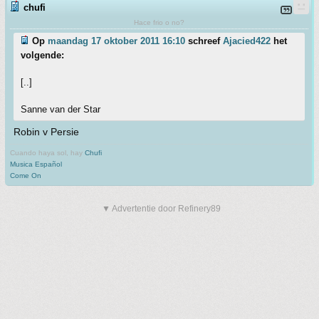
chufi
Hace frio o no?
Op
maandag 17 oktober 2011 16:10
schreef
Ajacied422
het
volgende:
[..]
Sanne van der Star
Robin v Persie
Cuando haya sol, hay
Chufi
Musica Español
Come On
▼ Advertentie door Refinery89