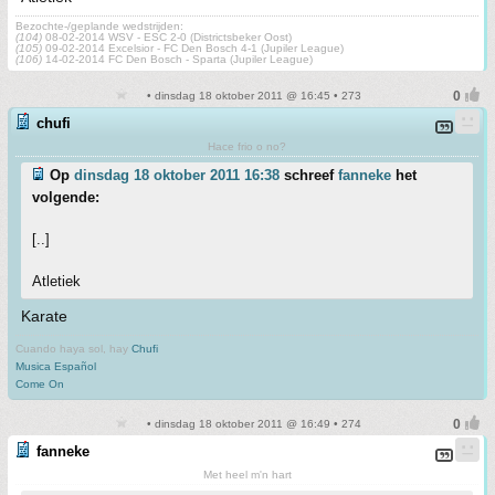
Bezochte-/geplande wedstrijden:
(104)
08-02-2014 WSV - ESC 2-0 (Districtsbeker Oost)
(105)
09-02-2014 Excelsior - FC Den Bosch 4-1 (Jupiler League)
(106)
14-02-2014 FC Den Bosch - Sparta (Jupiler League)
• dinsdag 18 oktober 2011 @ 16:45 • 273
chufi
Hace frio o no?
Op
dinsdag 18 oktober 2011 16:38
schreef
fanneke
het
volgende:
[..]
Atletiek
Karate
Cuando haya sol, hay
Chufi
Musica Español
Come On
• dinsdag 18 oktober 2011 @ 16:49 • 274
fanneke
Met heel m'n hart