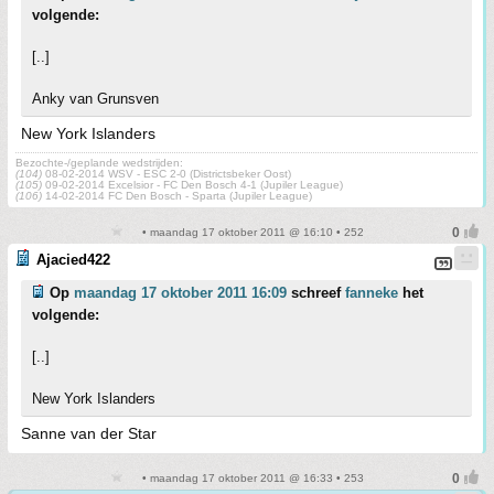
volgende:
[..]
Anky van Grunsven
New York Islanders
Bezochte-/geplande wedstrijden:
(104)
08-02-2014 WSV - ESC 2-0 (Districtsbeker Oost)
(105)
09-02-2014 Excelsior - FC Den Bosch 4-1 (Jupiler League)
(106)
14-02-2014 FC Den Bosch - Sparta (Jupiler League)
• maandag 17 oktober 2011 @ 16:10 • 252
Ajacied422
Op
maandag 17 oktober 2011 16:09
schreef
fanneke
het
volgende:
[..]
New York Islanders
Sanne van der Star
• maandag 17 oktober 2011 @ 16:33 • 253