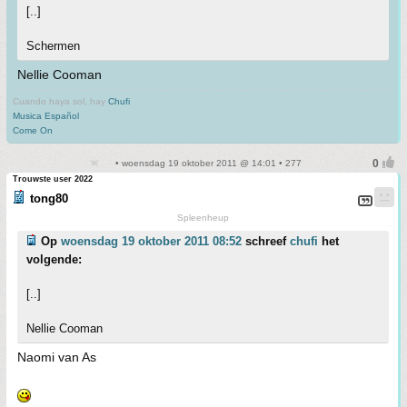
[..]
Schermen
Nellie Cooman
Cuando haya sol, hay
Chufi
Musica Español
Come On
• woensdag 19 oktober 2011 @ 14:01 • 277
Trouwste user 2022
tong80
Spleenheup
Op
woensdag 19 oktober 2011 08:52
schreef
chufi
het
volgende:
[..]
Nellie Cooman
Naomi van As