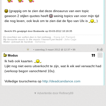
(grappig om te zien dat deze dinoaurus van een topic
gewoon 2 stijlen quotes heeft
weinig topics van voor mijn tijd
die nog leven, ook leuk om te zien dat de fipo van Ulx is
)
Bericht 6% gewijzigd door Bosbeetle op 03-03-2012 10:16:35
En mochten we vallen dan is het omhoog.
- Krang (uit: Pantani)
My favourite music is the music I haven't yet heard
- John Cage
Water: ijskoud de hardste
- Gehenna
• zaterdag 3 maart 2012 @ 12:37 • 96
Modus
Ik heb ook kaarten.
.
Lijkt nog niet eens uitverkocht te zijn, wat ik eik wel verwacht had
(verkoop begon vanochtend 10u).
Volledige tourschema op
http://deadcandance.com
▼ Advertentie door Refinery89