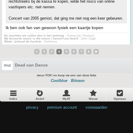
rechtstreeks bij de kassa te kopen, wilde het risico van online
vastlopers etc. niet nemen.
Concert van 2005 gemist, dat ging me niet nog een keer gebeuren.
Ik ben ook fan van gewoon fysiek een kaartje kopen
En mochten we vallen dan is het omhoog.
- Krang (uit: Pantani)
My favourite music is the music I haven't yet heard
- John Cage
Water: ijskoud de hardste
- Gehenna
1
2
3
4
5
6
7
8
Dead can Dance
muz
steun FOK! en koop via een van deze links
Coolblue
Bitvavo
Index
Actief
MyAT
Nieuw
Opslaan
privacy
•
premium account
•
voorwaarden