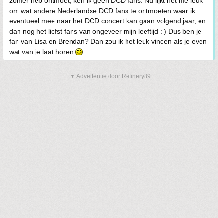
zomer heb ontmoet, ken ik geen DCD fans. Nu lijkt het me leuk
om wat andere Nederlandse DCD fans te ontmoeten waar ik
eventueel mee naar het DCD concert kan gaan volgend jaar, en
dan nog het liefst fans van ongeveer mijn leeftijd : ) Dus ben je
fan van Lisa en Brendan? Dan zou ik het leuk vinden als je even
wat van je laat horen
▼ Advertentie door Refinery89