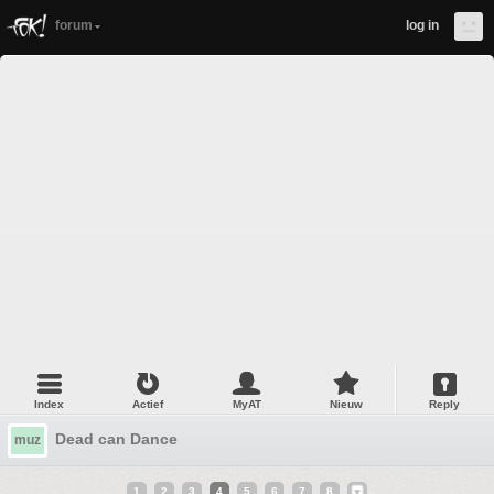
forum
log in
Index
Actief
MyAT
Nieuw
Reply
Dead can Dance
muz
1
2
3
4
5
6
7
8