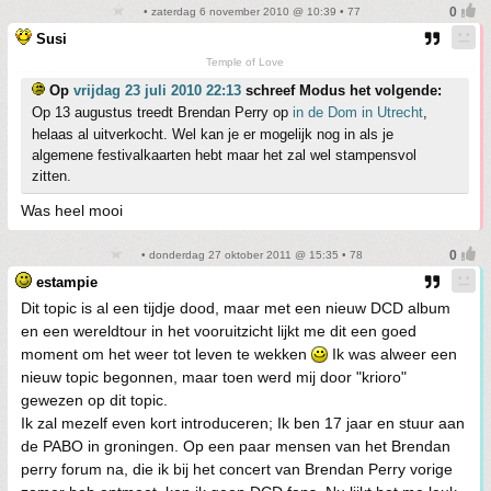
• zaterdag 6 november 2010 @ 10:39 • 77
Susi
Temple of Love
Op
vrijdag 23 juli 2010 22:13
schreef Modus het volgende:
Op 13 augustus treedt Brendan Perry op
in de Dom in Utrecht
,
helaas al uitverkocht. Wel kan je er mogelijk nog in als je
algemene festivalkaarten hebt maar het zal wel stampensvol
zitten.
Was heel mooi
• donderdag 27 oktober 2011 @ 15:35 • 78
estampie
Dit topic is al een tijdje dood, maar met een nieuw DCD album
en een wereldtour in het vooruitzicht lijkt me dit een goed
moment om het weer tot leven te wekken
Ik was alweer een
nieuw topic begonnen, maar toen werd mij door "krioro"
gewezen op dit topic.
Ik zal mezelf even kort introduceren; Ik ben 17 jaar en stuur aan
de PABO in groningen. Op een paar mensen van het Brendan
perry forum na, die ik bij het concert van Brendan Perry vorige