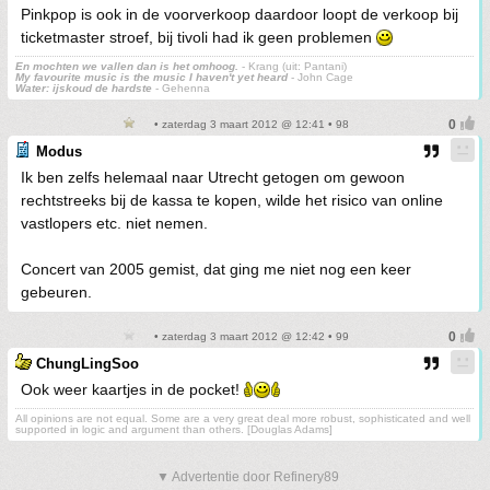
Pinkpop is ook in de voorverkoop daardoor loopt de verkoop bij
ticketmaster stroef, bij tivoli had ik geen problemen
En mochten we vallen dan is het omhoog.
- Krang (uit: Pantani)
My favourite music is the music I haven't yet heard
- John Cage
Water: ijskoud de hardste
- Gehenna
• zaterdag 3 maart 2012 @ 12:41 • 98
Modus
Ik ben zelfs helemaal naar Utrecht getogen om gewoon
rechtstreeks bij de kassa te kopen, wilde het risico van online
vastlopers etc. niet nemen.
Concert van 2005 gemist, dat ging me niet nog een keer
gebeuren.
• zaterdag 3 maart 2012 @ 12:42 • 99
ChungLingSoo
Ook weer kaartjes in de pocket!
All opinions are not equal. Some are a very great deal more robust, sophisticated and well
supported in logic and argument than others. [Douglas Adams]
▼ Advertentie door Refinery89