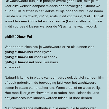
Dit wachtwoord kun je in principe overal gebruiken, mits je 'm
voor elke website aanpast middels een toevoeging. Omdat we
nu op FOK.nl zitten is het laatste stukje opgebouwd uit de naam
van de site. bv 'foknl','fok' of, zoals in dit voorbeeld, 'Fnl'. Dit plak
je middels een koppelteken naar keuze (kan vanalles zijn, maar
in dit voorbeeld kiezen we voor de '-') achter je wachtwoord.
ghl!@#Dimw-Fnl
Voor andere sites zou je wachtwoord er zo uit kunnen zien:
ghl!@#Dimw-Hvs
voor Hyves
ghl!@#Dimw-Fbk
voor Facebook
ghl!@#Dimw-Tnet
voor Tweakers
enzovoort.
Natuurlijk kun je in plaats van een adres ook de titel van een film
of boek gebruiken, de toevoeging juist vóór het wachtwoord
zetten in plaats van erachter etc. Wees creatief en wees veilig.
Hoe moeilijker je wachtwoord is te raden, hoe kleiner de kans
dat jouw accounts kunnen worden misbruikt door derden.
Met bovenstaande methode kun je eenvoudig te onthouden