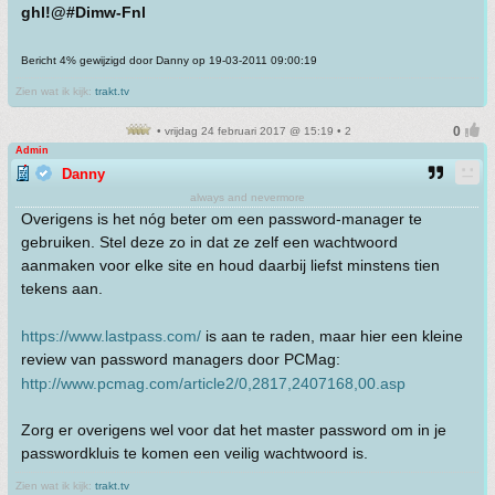
ghl!@#Dimw-Fnl
Bericht 4% gewijzigd door Danny op 19-03-2011 09:00:19
Zien wat ik kijk:
trakt.tv
• vrijdag 24 februari 2017 @ 15:19 • 2
Admin
Danny
always and nevermore
Overigens is het nóg beter om een password-manager te
gebruiken. Stel deze zo in dat ze zelf een wachtwoord
aanmaken voor elke site en houd daarbij liefst minstens tien
tekens aan.
https://www.lastpass.com/
is aan te raden, maar hier een kleine
review van password managers door PCMag:
http://www.pcmag.com/article2/0,2817,2407168,00.asp
Zorg er overigens wel voor dat het master password om in je
passwordkluis te komen een veilig wachtwoord is.
Zien wat ik kijk:
trakt.tv