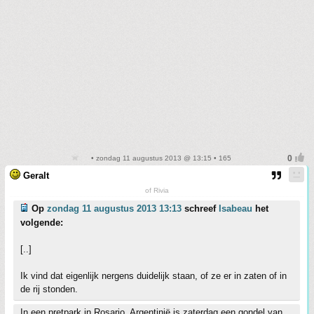
• zondag 11 augustus 2013 @ 13:15 • 165
Geralt
of Rivia
Op
zondag 11 augustus 2013 13:13
schreef
Isabeau
het
volgende:
[..]
Ik vind dat eigenlijk nergens duidelijk staan, of ze er in zaten of in
de rij stonden.
In een pretpark in Rosario, Argentinië is zaterdag een gondel van