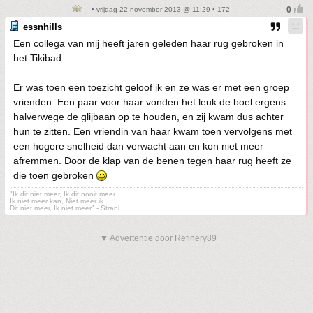
• vrijdag 22 november 2013 @ 11:29 • 172
essnhills
Een collega van mij heeft jaren geleden haar rug gebroken in
het Tikibad.
Er was toen een toezicht geloof ik en ze was er met een groep
vrienden. Een paar voor haar vonden het leuk de boel ergens
halverwege de glijbaan op te houden, en zij kwam dus achter
hun te zitten. Een vriendin van haar kwam toen vervolgens met
een hogere snelheid dan verwacht aan en kon niet meer
afremmen. Door de klap van de benen tegen haar rug heeft ze
die toen gebroken
"Ik dit niet meer, Ik dit nooit meer
Ik niet meer kan, Niet meer ik
Dit niet meer, Ik niet meer" - Strani
▼ Advertentie door Refinery89