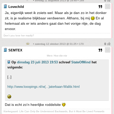
• zondag 11 augustus 2013 @ 18:48 • 169
Lovechild
Ja, eigenlijk weet ik zoiets wel. Maar als je dan zo in het donker
zit, is je realisme blijkbaar verdwenen. Althans, bij mij
En al
helemaal als er iets anders gaat dan het vorige ritje, de dag
ervoor.
Don't you love her madly?
• zaterdag 12 oktober 2013 @ 01:25 • 170
SEMTEX
Mevr. Hoe-die-nie
Op
dinsdag 23 juli 2013 19:53
schreef
StateOfMind
het
volgende:
[..]
http://www.looopings.nl/w(...)aterbaan-Walibi.html
Dat is echt zo'n heerlijke roddelsite
Kierkegaard: Life Can Only Be Understood Backwards, But It Must Be Lived Forwards