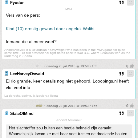
Fyodor
MMA
Vers van de pers:
Kind (10) ernstig gewond door ongeluk Walibi
Iemand die al meer weet?
Andrei Arlovski is a Belarusian heavyweight who has been in the MMA game for quite
some time. His first professional fight dates back to 540 B.C. where Leonidas won as the
underdog in Sparta
• dinsdag 23 juli 2013 @ 19:50 • 155
LeeHarveyOswald
El rio grande, keer details nog niet gehoord. Looopings.nl heeft
vlot veel info.
La derecha oprime, la izquierda libera
• dinsdag 23 juli 2013 @ 19:53 • 156
StateOfMind
Ancient Astronaut
Het slachtoffer zou buiten een bootje bekneld zijn geraakt.
Waarschijnlijk kwam ze met haar voet tussen de draaiende houten