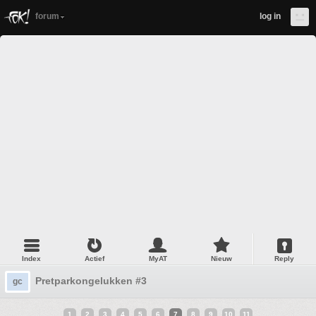
forum
log in
Index
Actief
MyAT
Nieuw
Reply
Pretparkongelukken #3
gc
1
2
3
4
5
6
7
8
9
10
11