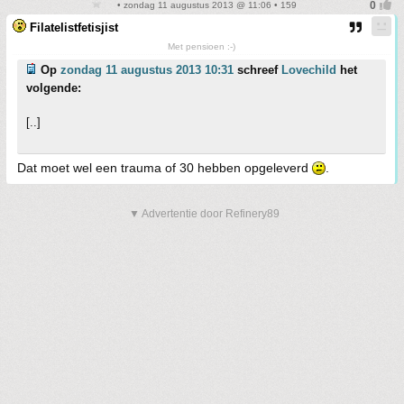
• zondag 11 augustus 2013 @ 11:06 • 159
Filatelistfetisjist
Met pensioen :-)
Op
zondag 11 augustus 2013 10:31
schreef
Lovechild
het
volgende:
[..]
Dat moet wel een trauma of 30 hebben opgeleverd
.
▼ Advertentie door Refinery89