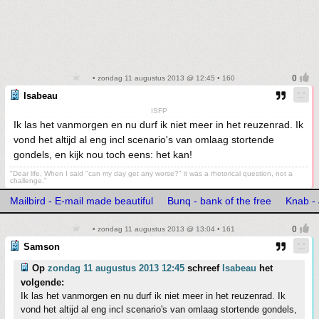
• zondag 11 augustus 2013 @ 12:45 • 160
Isabeau
ISFP
Ik las het vanmorgen en nu durf ik niet meer in het reuzenrad. Ik
vond het altijd al eng incl scenario's van omlaag stortende
gondels, en kijk nou toch eens: het kan!
"Dear life, When I said "can my day get any worse?" it was a rhetorical question, not a
challenge."
Mailbird - E-mail made beautiful
Bunq - bank of the free
Knab -
• zondag 11 augustus 2013 @ 13:04 • 161
Samson
Op
zondag 11 augustus 2013 12:45
schreef
Isabeau
het
volgende:
Ik las het vanmorgen en nu durf ik niet meer in het reuzenrad. Ik
vond het altijd al eng incl scenario's van omlaag stortende gondels,