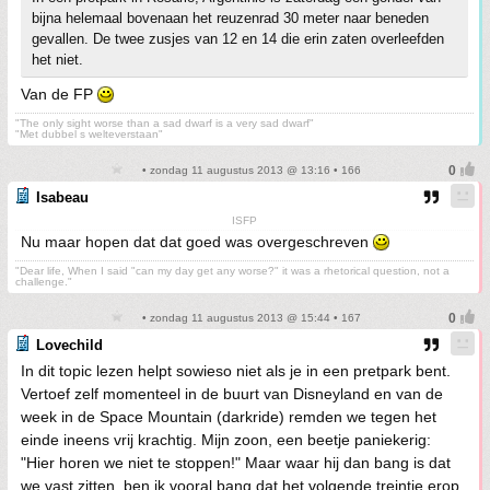
bijna helemaal bovenaan het reuzenrad 30 meter naar beneden
gevallen. De twee zusjes van 12 en 14 die erin zaten overleefden
het niet.
Van de FP
"The only sight worse than a sad dwarf is a very sad dwarf"
"Met dubbel s welteverstaan"
• zondag 11 augustus 2013 @ 13:16 • 166
Isabeau
ISFP
Nu maar hopen dat dat goed was overgeschreven
"Dear life, When I said "can my day get any worse?" it was a rhetorical question, not a
challenge."
• zondag 11 augustus 2013 @ 15:44 • 167
Lovechild
In dit topic lezen helpt sowieso niet als je in een pretpark bent.
Vertoef zelf momenteel in de buurt van Disneyland en van de
week in de Space Mountain (darkride) remden we tegen het
einde ineens vrij krachtig. Mijn zoon, een beetje paniekerig:
"Hier horen we niet te stoppen!" Maar waar hij dan bang is dat
we vast zitten, ben ik vooral bang dat het volgende treintje erop