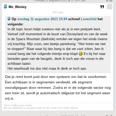
• zondag 11 augustus 2013 @ 17:16 • 168
Me_Wesley
AFC Ajax
Op
zondag 11 augustus 2013 15:44
schreef
Lovechild
het
volgende:
In dit topic lezen helpt sowieso niet als je in een pretpark bent.
Vertoef zelf momenteel in de buurt van Disneyland en van de week
in de Space Mountain (darkride) remden we tegen het einde ineens
vrij krachtig. Mijn zoon, een beetje paniekerig: "Hier horen we niet
te stoppen!" Maar waar hij dan bang is dat we vast zitten, ben ik
vooral bang dat het volgende treintje erop klapt
En bij het naar
beneden gaan van de beugels, denk ik toch aan die vrouw in die
achtbaan laatst.
Het weerhoudt me dus niet maar ik denk er toch aan.
Dat je remt komt juist door een systeem om dat te voorkomen.
Een achtbaan is in segmenten verdeeld, elk segment
voorafgegaan door remmen. Zodra er in de volgende sector nog
een trein zit, wordt je automatisch stilgezet tot het segment weer
vrij is.
'And I called your name,
like an addicted to cocaine calls for the stuff he'd rather blame'