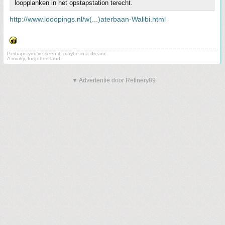
loopplanken in het opstapstation terecht.
http://www.looopings.nl/w(...)aterbaan-Walibi.html
Perhaps you've seen it, maybe in a dream.
A murky, forgotten land.
▼ Advertentie door Refinery89