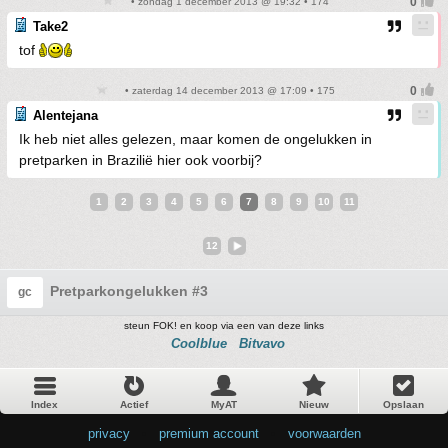
• zondag 1 december 2013 @ 19:32 • 174
Take2
tof
• zaterdag 14 december 2013 @ 17:09 • 175
Alentejana
Ik heb niet alles gelezen, maar komen de ongelukken in
pretparken in Brazilië hier ook voorbij?
1
2
3
4
5
6
7
8
9
10
11
12
Pretparkongelukken #3
gc
steun FOK! en koop via een van deze links
Coolblue
Bitvavo
Index
Actief
MyAT
Nieuw
Opslaan
privacy
•
premium account
•
voorwaarden