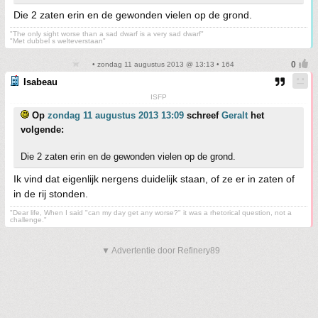
Die 2 zaten erin en de gewonden vielen op de grond.
"The only sight worse than a sad dwarf is a very sad dwarf"
"Met dubbel s welteverstaan"
• zondag 11 augustus 2013 @ 13:13 • 164
Isabeau
ISFP
Op
zondag 11 augustus 2013 13:09
schreef
Geralt
het
volgende:
Die 2 zaten erin en de gewonden vielen op de grond.
Ik vind dat eigenlijk nergens duidelijk staan, of ze er in zaten of
in de rij stonden.
"Dear life, When I said "can my day get any worse?" it was a rhetorical question, not a
challenge."
▼ Advertentie door Refinery89