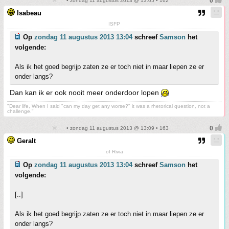
• zondag 11 augustus 2013 @ 13:05 • 162
Isabeau
ISFP
Op
zondag 11 augustus 2013 13:04
schreef
Samson
het
volgende:
Als ik het goed begrijp zaten ze er toch niet in maar liepen ze er
onder langs?
Dan kan ik er ook nooit meer onderdoor lopen
"Dear life, When I said "can my day get any worse?" it was a rhetorical question, not a
challenge."
• zondag 11 augustus 2013 @ 13:09 • 163
Geralt
of Rivia
Op
zondag 11 augustus 2013 13:04
schreef
Samson
het
volgende:
[..]
Als ik het goed begrijp zaten ze er toch niet in maar liepen ze er
onder langs?