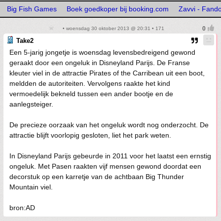
Big Fish Games
Boek goedkoper bij booking.com
Zavvi - Fan
• woensdag 30 oktober 2013 @ 20:31 • 171
Take2
Een 5-jarig jongetje is woensdag levensbedreigend gewond
geraakt door een ongeluk in Disneyland Parijs. De Franse
kleuter viel in de attractie Pirates of the Carribean uit een boot,
meldden de autoriteiten. Vervolgens raakte het kind
vermoedelijk bekneld tussen een ander bootje en de
aanlegsteiger.
De precieze oorzaak van het ongeluk wordt nog onderzocht. De
attractie blijft voorlopig gesloten, liet het park weten.
In Disneyland Parijs gebeurde in 2011 voor het laatst een ernstig
ongeluk. Met Pasen raakten vijf mensen gewond doordat een
decorstuk op een karretje van de achtbaan Big Thunder
Mountain viel.
bron:AD