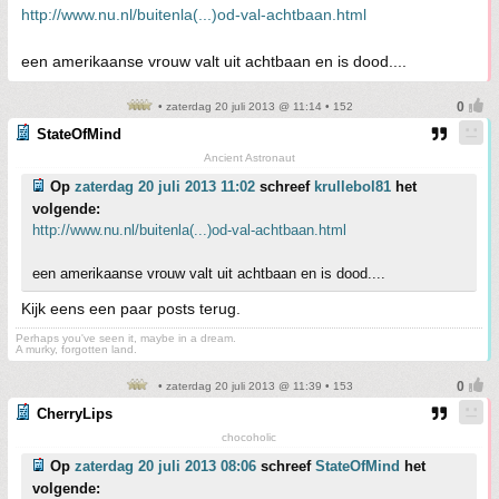
http://www.nu.nl/buitenla(...)od-val-achtbaan.html
een amerikaanse vrouw valt uit achtbaan en is dood....
• zaterdag 20 juli 2013 @ 11:14 • 152
StateOfMind
Ancient Astronaut
Op
zaterdag 20 juli 2013 11:02
schreef
krullebol81
het
volgende:
http://www.nu.nl/buitenla(...)od-val-achtbaan.html
een amerikaanse vrouw valt uit achtbaan en is dood....
Kijk eens een paar posts terug.
Perhaps you've seen it, maybe in a dream.
A murky, forgotten land.
• zaterdag 20 juli 2013 @ 11:39 • 153
CherryLips
chocoholic
Op
zaterdag 20 juli 2013 08:06
schreef
StateOfMind
het
volgende: