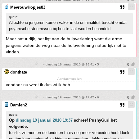
MevrouwHopjes83
quote:
Allochtone jongeren komen vaker in de criminaliteit terecht omdat
psychische stoornissen bij hen te laat worden behandeld.
Maar natuurlijk, het ligt aan de hulpverlening want die arme
jongens weten de weg naar de hulpverlening natuurlijk niet te
vinden.
• dinsdag 19 januari 2010 @ 19:41 • 5
donthate
Aandachtsgeilurt
vandaar nu weet ik dus wt ik heb
• dinsdag 19 januari 2010 @ 19:42 • 6
Damien2
quote:
Op
dinsdag 19 januari 2010 19:37
schreef PushyGurl het
volgende:
tuurlijk ze moeten de kinderen thuis nog meer verbieden hoofddoek
op tien keer perdag of zo bidden rammadam...lekker anders zijn