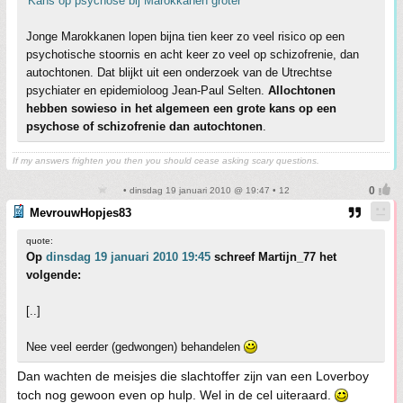
'Kans op psychose bij Marokkanen groter'
Jonge Marokkanen lopen bijna tien keer zo veel risico op een
psychotische stoornis en acht keer zo veel op schizofrenie, dan
autochtonen. Dat blijkt uit een onderzoek van de Utrechtse
psychiater en epidemioloog Jean-Paul Selten.
Allochtonen
hebben sowieso in het algemeen een grote kans op een
psychose of schizofrenie dan autochtonen
.
If my answers frighten you then you should cease asking scary questions.
• dinsdag 19 januari 2010 @ 19:47 • 12
MevrouwHopjes83
quote:
Op
dinsdag 19 januari 2010 19:45
schreef Martijn_77 het
volgende:
[..]
Nee veel eerder (gedwongen) behandelen
Dan wachten de meisjes die slachtoffer zijn van een Loverboy
toch nog gewoon even op hulp. Wel in de cel uiteraard.