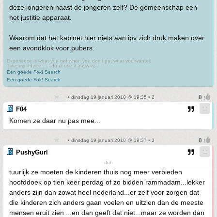
deze jongeren naast de jongeren zelf? De gemeenschap een
het justitie apparaat.
Waarom dat het kabinet hier niets aan ipv zich druk maken over
een avondklok voor pubers.
Experience is what you get when you don't get what you wanted
Take my advice ... I don't use it anyway...
Een goede Fok! Search
Een goede Fok! Search
• dinsdag 19 januari 2010 @ 19:35 • 2
F04
Komen ze daar nu pas mee...
• dinsdag 19 januari 2010 @ 19:37 • 3
PushyGurl
duh
tuurlijk ze moeten de kinderen thuis nog meer verbieden
hoofddoek op tien keer perdag of zo bidden rammadam...lekker
anders zijn dan zowat heel nederland...er zelf voor zorgen dat
die kinderen zich anders gaan voelen en uitzien dan de meeste
mensen eruit zien ...en dan geeft dat niet...maar ze worden dan