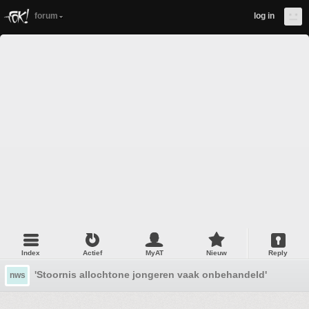
forum
log in
Index
Actief
MyAT
Nieuw
Reply
'Stoornis allochtone jongeren vaak onbehandeld'
nws