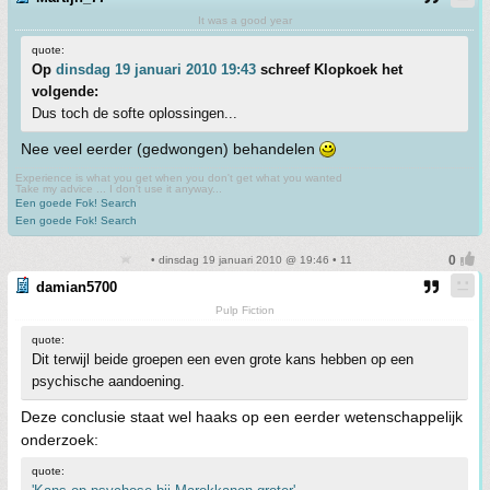
It was a good year
quote:
Op
dinsdag 19 januari 2010 19:43
schreef Klopkoek het
volgende:
Dus toch de softe oplossingen...
Nee veel eerder (gedwongen) behandelen
Experience is what you get when you don't get what you wanted
Take my advice ... I don't use it anyway...
Een goede Fok! Search
Een goede Fok! Search
• dinsdag 19 januari 2010 @ 19:46 • 11
damian5700
Pulp Fiction
quote:
Dit terwijl beide groepen een even grote kans hebben op een
psychische aandoening.
Deze conclusie staat wel haaks op een eerder wetenschappelijk
onderzoek:
quote: