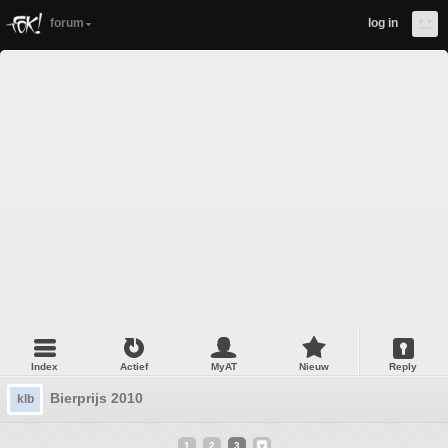
forum
log in
Index
Actief
MyAT
Nieuw
Reply
Bierprijs 2010
klb
1
2
3