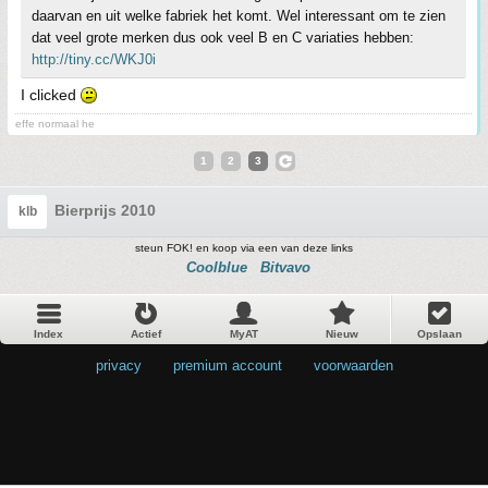
daarvan en uit welke fabriek het komt. Wel interessant om te zien
dat veel grote merken dus ook veel B en C variaties hebben:
http://tiny.cc/WKJ0i
I clicked
effe normaal he
1
2
3
Bierprijs 2010
klb
steun FOK! en koop via een van deze links
Coolblue
Bitvavo
Index
Actief
MyAT
Nieuw
Opslaan
privacy
•
premium account
•
voorwaarden