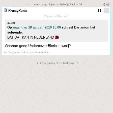
• maandag 18 januari 2010 @ 15:23 • 53
KrustyKuntz
Registered Daterape.
quote:
Op
maandag 18 januari 2010 15:00
schreef Dartanion het
volgende:
DAT DAT KAN IN NEDERLAND
Waarom geen Undercover Bierbrouwerij?
You're gay and I don't aprohoooooove!
▼ Advertentie door Refinery89