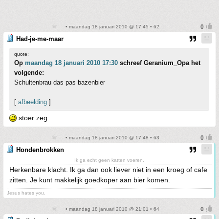
• maandag 18 januari 2010 @ 17:45 • 62
Had-je-me-maar
quote:
Op
maandag 18 januari 2010 17:30
schreef Geranium_Opa het
volgende:
Schultenbrau das pas bazenbier
[
afbeelding
]
stoer zeg.
• maandag 18 januari 2010 @ 17:48 • 63
Hondenbrokken
Ik ga echt geen katten voeren.
Herkenbare klacht. Ik ga dan ook liever niet in een kroeg of cafe
zitten. Je kunt makkelijk goedkoper aan bier komen.
Jesus hates you.
• maandag 18 januari 2010 @ 21:01 • 64