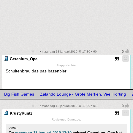
• maandag 18 januari 2010 @ 17:30 • 60
Geranium_Opa
Trappistenbier
Schultenbrau das pas bazenbier
Big Fish Games
Zalando Lounge - Grote Merken, Veel Korting
• maandag 18 januari 2010 @ 17:39 • 61
KrustyKuntz
Registered Daterape.
quote:
Op
maandag 18 januari 2010 17:30
schreef Geranium_Opa het