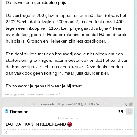
Dat is wel een gemiddelde prijs.
De vuistregel is 200 glazen tappen uit een 50L fust (of was het
220? Slecht dat ik twijfel). 200 maal 2,- is een fust omzet 400,-
tegen een inkoop van 115,-. Een pilsje gaat dus bijna 4 keer
over de kop, geen 2. Houd er rekening mee dat HJ het duurste
huispils is, Grolsch en Heineken zijn iets goedkoper.
Een deal sluiten met een brouwerij doe je niet alleen om een
starterslening te krijgen, maar meestal ook omdat het pand van
de brouwerij is. Je hebt dus geen keuze. Deze deals houden
dan vaak ook geen korting in, maar juist duurder bier.
En zo wordt je genaaid waar je bij staat.
You're gay and I don't aprohoooooove!
• maandag 18 januari 2010 @ 15:00 • 52
Dartanion
Dictum, factum
DAT DAT KAN IN NEDERLAND
:-)