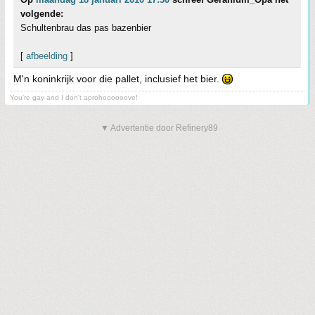
volgende:
Schultenbrau das pas bazenbier
[
afbeelding
]
M'n koninkrijk voor die pallet, inclusief het bier.
You're gay and I don't aprohoooooove!
▼ Advertentie door Refinery89