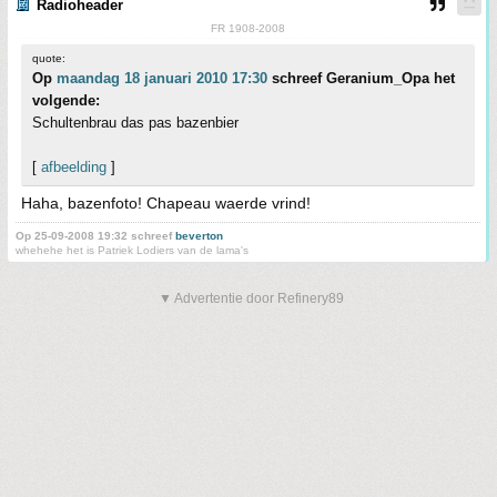
Radioheader
FR 1908-2008
quote:
Op
maandag 18 januari 2010 17:30
schreef Geranium_Opa het
volgende:
Schultenbrau das pas bazenbier
[
afbeelding
]
Haha, bazenfoto! Chapeau waerde vrind!
Op 25-09-2008 19:32 schreef
beverton
whehehe het is Patriek Lodiers van de lama's
▼ Advertentie door Refinery89