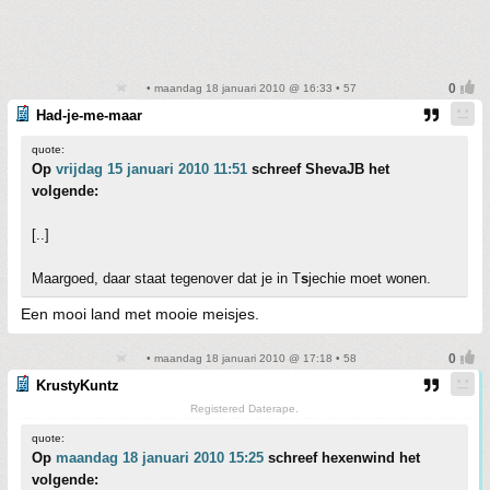
• maandag 18 januari 2010 @ 16:33 • 57
Had-je-me-maar
quote:
Op
vrijdag 15 januari 2010 11:51
schreef ShevaJB het
volgende:
[..]
Maargoed, daar staat tegenover dat je in T
s
jechie moet wonen.
Een mooi land met mooie meisjes.
• maandag 18 januari 2010 @ 17:18 • 58
KrustyKuntz
Registered Daterape.
quote:
Op
maandag 18 januari 2010 15:25
schreef hexenwind het
volgende: