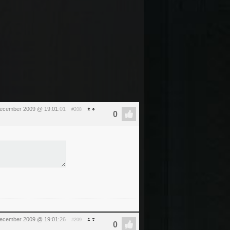
december 2009 @ 19:01
:01
#208
december 2009 @ 19:01
:26
#209