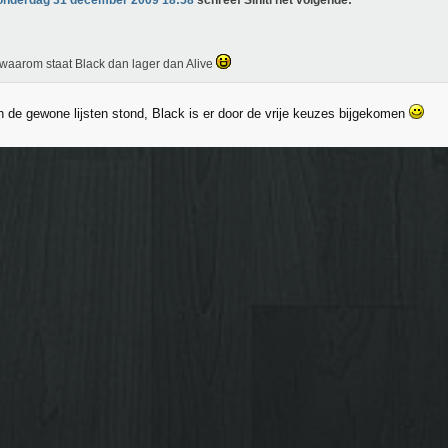
onderdag 31 december 2009 18:58
schreef Siniti het volgende:
waarom staat Black dan lager dan Alive
n de gewone lijsten stond, Black is er door de vrije keuzes bijgekomen