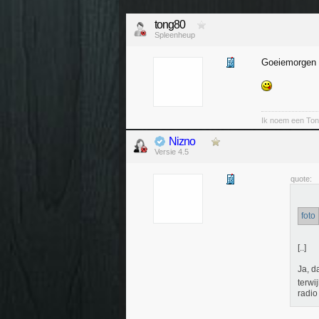
tong80
Spleenheup
Goeiemorgen
Ik noem een Ton
Nizno
Versie 4.5
quote:
foto
[..]
Ja, da
terwi
radio