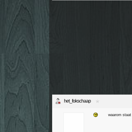
het_fokschaap
waarom staat L