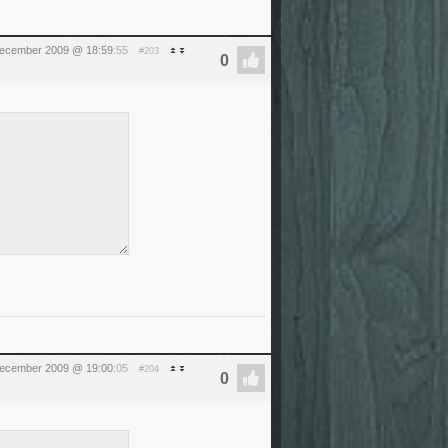
december 2009 @ 18:59
:55
#203
december 2009 @ 19:00
:05
#204