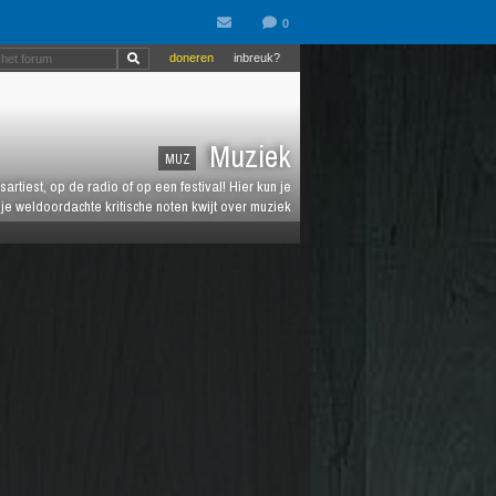
doneren
inbreuk?
Muziek
MUZ
artiest, op de radio of op een festival! Hier kun je
e weldoordachte kritische noten kwijt over muziek