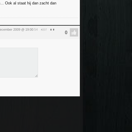
.. Ook al staat hij dan zacht dan
december 2009 @ 19:00
:54
#207