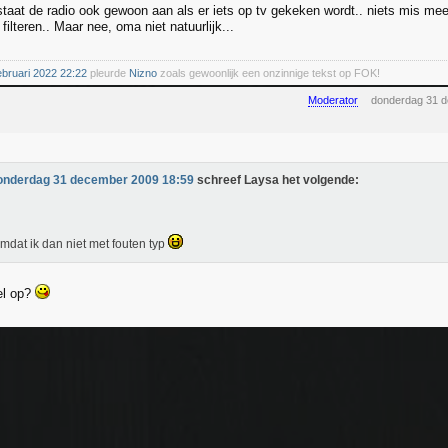
taat de radio ook gewoon aan als er iets op tv gekeken wordt.. niets mis mee.
 filteren.. Maar nee, oma niet natuurlijk...
ebruari 2022 22:22
pleurde
Nizno
zoals gewoonlijk een onzinnige tekst op FOK!
Moderator
donderdag 31 
onderdag 31 december 2009 18:59
schreef Laysa het volgende:
mdat ik dan niet met fouten typ
el op?