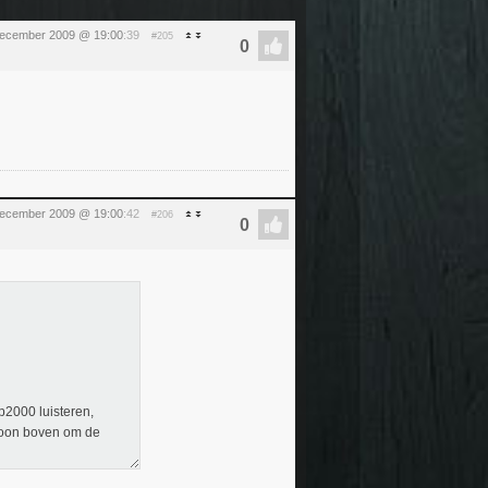
december 2009 @ 19:00
:39
#205
december 2009 @ 19:00
:42
#206
Top2000 luisteren,
woon boven om de