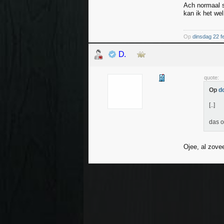
Ach normaal s
kan ik het wel
Op
dinsdag 22 f
D.
quote:
Op
d
[..]
das o
Ojee, al zove