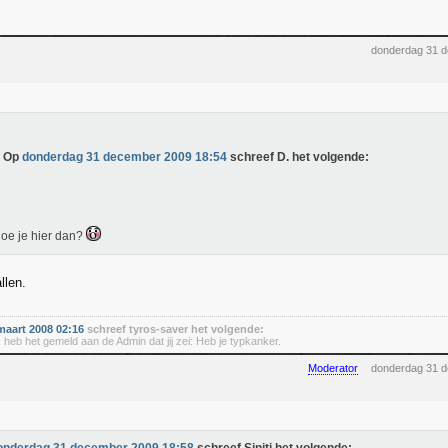
donderdag 31 
Op
donderdag 31 december 2009 18:54
schreef D. het volgende:
oe je hier dan?
allen.
aart 2008 02:16
schreef tyros-saver het volgende:
 heb het gemeld aan de Admin dat jij zei: Heb je typkanker.
Moderator
donderdag 31 