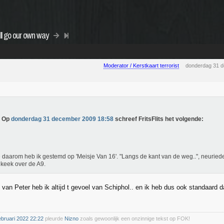
ll go our own way
Moderator / Kerstkaart terrorist
donderdag 31 
Op
donderdag 31 december 2009 18:58
schreef FritsFlits het volgende:
daarom heb ik gestemd op 'Meisje Van 16'. "Langs de kant van de weg..", neuriede ik a
keek over de A9.
van Peter heb ik altijd t gevoel van Schiphol.. en ik heb dus ook standaard da
ebruari 2022 22:22
pleurde
Nizno
zoals gewoonlijk een onzinnige tekst op FOK!