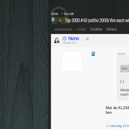
Index
»
muziek
Top 2000 #43 (editie 2009) We each wi
abonnement
Unibet
Coolblue
Bitvavo
Nizno
Versie 4.5
quote:
foto
[..]
Mede 
raam 
Met de KL204 
ben.
Op
dinsdag 22 f