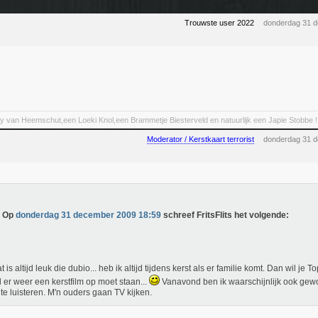
Trouwste user 2022
donderdag 31 
y van Heemschut,een Loeki Knol,een Brammetje Biesterveld en natuurlijk een Japie Stobbe !
Moderator / Kerstkaart terrorist
donderdag 31 
Op
donderdag 31 december 2009 18:59
schreef FritsFlits het volgende:
t is altijd leuk die dubio... heb ik altijd tijdens kerst als er familie komt. Dan wil je 
jl er weer een kerstfilm op moet staan...
Vanavond ben ik waarschijnlijk ook ge
 te luisteren. M'n ouders gaan TV kijken.