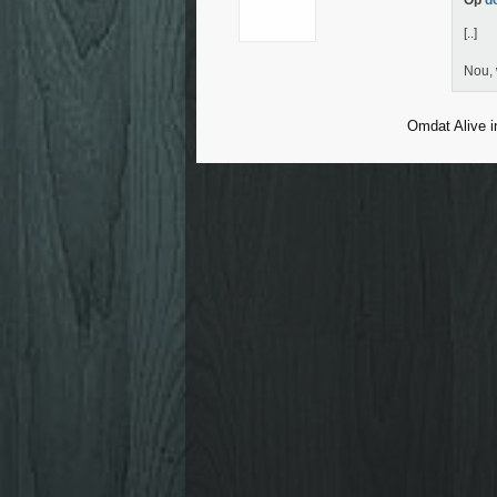
Op
d
[..]
Nou, 
Omdat Alive i