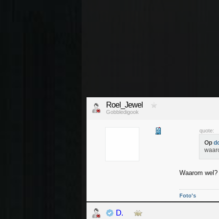
Roel_Jewel
Gobbledigook
quote:
Op
d
waaro
Waarom wel? Zo
Foto's
D.