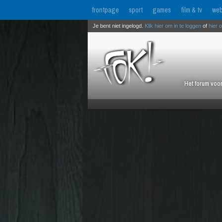
frontpage
sport
games
film & tv
web
Je bent niet ingelogd.
Klik hier om in te loggen
of
hier 
Het forum voor