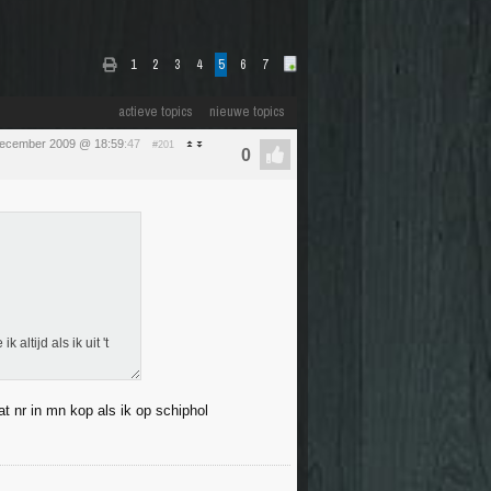
1
2
3
4
5
6
7
actieve topics
nieuwe topics
december 2009 @ 18:59
:47
#201
ltijd als ik uit 't
t nr in mn kop als ik op schiphol