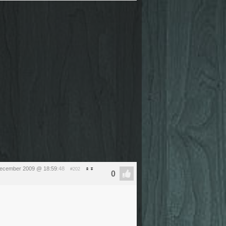
december 2009 @ 18:59
:48
#202