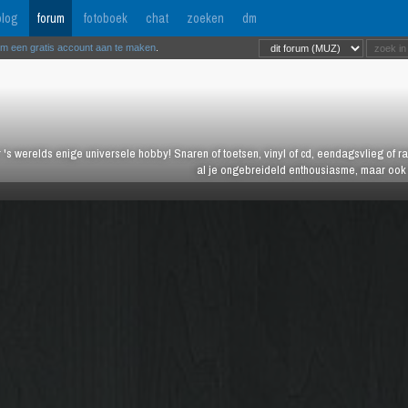
log
forum
fotoboek
chat
zoeken
dm
om een gratis account aan te maken
.
 's werelds enige universele hobby! Snaren of toetsen, vinyl of cd, eendagsvlieg of ras
al je ongebreideld enthousiasme, maar ook j