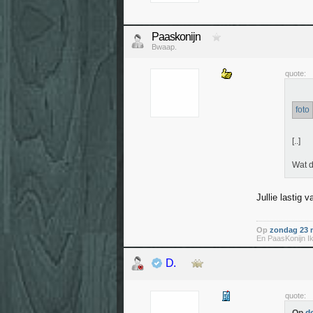
Paaskonijn
Bwaap.
quote:
foto
[..]
Wat d
Jullie lastig v
Op
zondag 23 m
En PaasKonijn Ik
D.
quote: