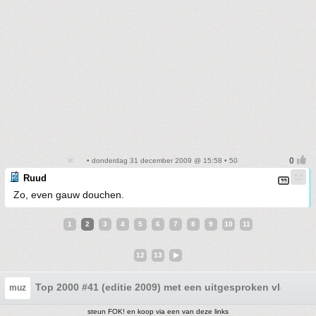
• donderdag 31 december 2009 @ 15:58 • 50
Ruud
Zo, even gauw douchen.
1
2
3
4
5
6
7
8
9
10
11
12
13
Top 2000 #41 (editie 2009) met een uitgesproken vloek
muz
steun FOK! en koop via een van deze links