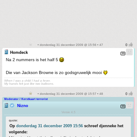
• donderdag 31 december 2009 @ 15:56 • 47
Homdeck
Na 2 nummers is het half 5
Die van Jackson Browne is zo godsgruwelijk mooi
When I was a child I had a fever.
My hands felt just like two balloons.
• donderdag 31 december 2009 @ 15:57 • 48
Moderator / Kerstkaart terrorist
Nizno
Versie 4.5
quote:
Op
donderdag 31 december 2009 15:56
schreef djenneke het
volgende: