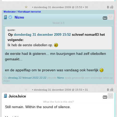
• donderdag 31 december 2009 @ 15:53 • 30
Moderator / Kerstkaart terrorist
Nizno
Versie 4.5
quote:
Op
donderdag 31 december 2009 15:52
schreef nomar83 het
volgende:
Ik heb de eerste oliebollen op.
de eerste had ik gisteren... mn buurjongen had zelf oliebollen
gemaakt...
en de appelflap om te proeven was vandaag ook heerlijk
Op
dinsdag 22 februari 2022 22:22
pleurde
Nizno
zoals gewoonlijk een onzinnige tekst op
FOK!
• donderdag 31 december 2009 @ 15:53 • 31
JuiceJuice
What the fuck is this shit?
Still remain. Within the sound of silence.