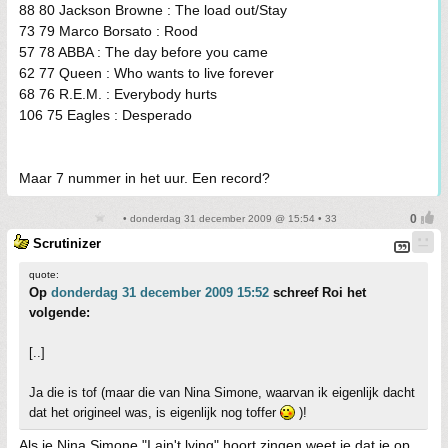
88 80 Jackson Browne : The load out/Stay
73 79 Marco Borsato : Rood
57 78 ABBA : The day before you came
62 77 Queen : Who wants to live forever
68 76 R.E.M. : Everybody hurts
106 75 Eagles : Desperado
Maar 7 nummer in het uur. Een record?
• donderdag 31 december 2009 @ 15:54 • 33
Scrutinizer
quote:
Op
donderdag 31 december 2009 15:52
schreef Roi het
volgende:
[..]
Ja die is tof (maar die van Nina Simone, waarvan ik eigenlijk dacht
dat het origineel was, is eigenlijk nog toffer
)!
Als je Nina Simone "I ain't lying" hoort zingen weet je dat je op