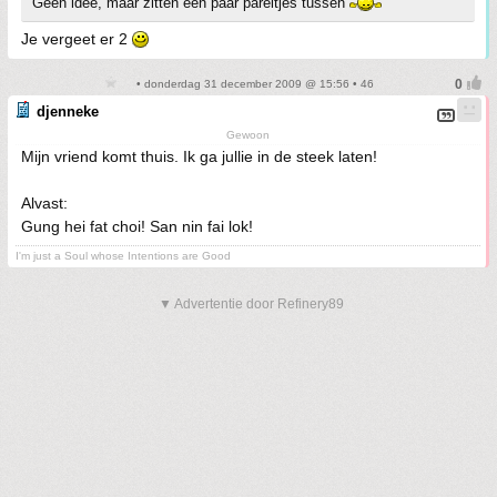
Geen idee, maar zitten een paar pareltjes tussen
Je vergeet er 2
• donderdag 31 december 2009 @ 15:56 • 46
djenneke
Gewoon
Mijn vriend komt thuis. Ik ga jullie in de steek laten!
Alvast:
Gung hei fat choi! San nin fai lok!
I'm just a Soul whose Intentions are Good
▼ Advertentie door Refinery89