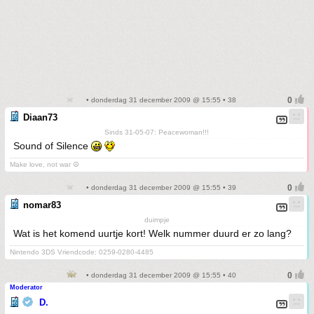
• donderdag 31 december 2009 @ 15:55 • 38
Diaan73
Sinds 31-05-07: Peacewoman!!!
Sound of Silence
Make love, not war ☮
• donderdag 31 december 2009 @ 15:55 • 39
nomar83
duimpje
Wat is het komend uurtje kort! Welk nummer duurd er zo lang?
Nintendo 3DS Vriendcode: 0259-0280-4485
• donderdag 31 december 2009 @ 15:55 • 40
Moderator
D.