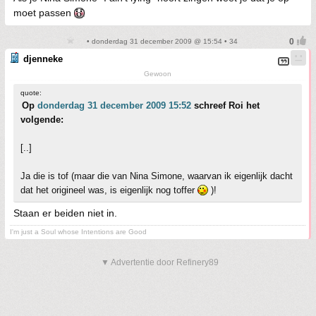
moet passen
• donderdag 31 december 2009 @ 15:54 • 34
djenneke
Gewoon
quote:
Op
donderdag 31 december 2009 15:52
schreef Roi het
volgende:
[..]
Ja die is tof (maar die van Nina Simone, waarvan ik eigenlijk dacht
dat het origineel was, is eigenlijk nog toffer
)!
Staan er beiden niet in.
I'm just a Soul whose Intentions are Good
▼ Advertentie door Refinery89