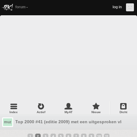
forum
log in
Index
Actief
MyAT
Nieuw
Dicht
Top 2000 #41 (editie 2009) met een uitgesproken vloek
muz
1
2
3
4
5
6
7
8
9
10
11