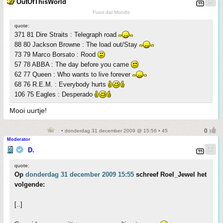
OutOfThisWorld
Fuori dal Mondo
quote:
371 81 Dire Straits : Telegraph road
88 80 Jackson Browne : The load out/Stay
73 79 Marco Borsato : Rood
57 78 ABBA : The day before you came
62 77 Queen : Who wants to live forever
68 76 R.E.M. : Everybody hurts
106 75 Eagles : Desperado
Mooi uurtje!
• donderdag 31 december 2009 @ 15:56 • 45
Moderator
D.
quote:
Op
donderdag 31 december 2009 15:55
schreef Roel_Jewel het
volgende:
[..]