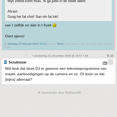
Mijn vriend komt thuis. Ik ga jullie in de steek laten!
Alvast:
Gung hei fat choi! San nin fai lok!
van t zelfde en dan in t frysk
Oant sjiens!
Op
dinsdag 22 februari 2022 22:22
pleurde
Nizno
zoals gewoonlijk een onzinnige tekst op
FOK!
• donderdag 31 december 2009 @ 15:57 • 49
Scrutinizer
Wel leuk dat deze DJ er gewoon een televisieprogramma van
maakt, aankondigingen op de camera en zo. Of doen ze dat
(bijna) allemaal?
▼ Advertentie door Refinery89