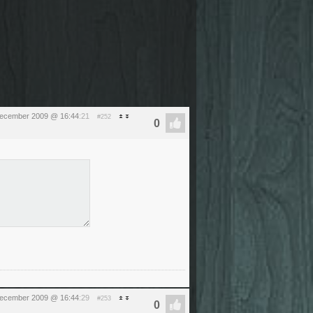
december 2009 @ 16:44
:21
#252
december 2009 @ 16:44
:29
#253