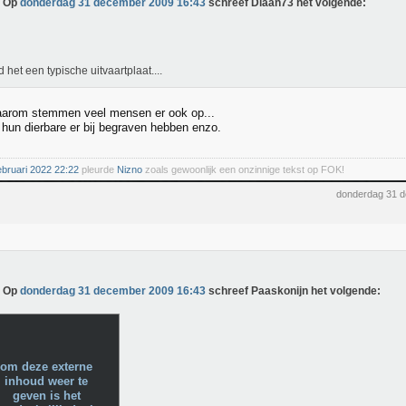
Op
donderdag 31 december 2009 16:43
schreef Diaan73 het volgende:
d het een typische uitvaartplaat....
daarom stemmen veel mensen er ook op...
hun dierbare er bij begraven hebben enzo.
ebruari 2022 22:22
pleurde
Nizno
zoals gewoonlijk een onzinnige tekst op FOK!
donderdag 31 
Op
donderdag 31 december 2009 16:43
schreef Paaskonijn het volgende:
om deze externe
inhoud weer te
geven is het