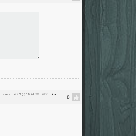
december 2009 @ 16:44
:30
#254