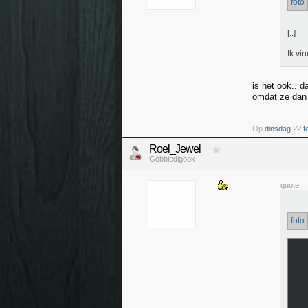
foto
[..]
Ik vin
is het ook.. 
omdat ze dan 
Op
dinsdag 22 f
Roel_Jewel
Gobbledigook
quote:
foto