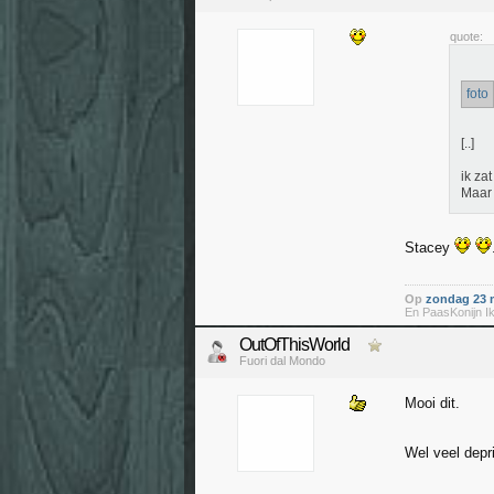
quote:
foto
[..]
ik zat
Maar 
Stacey
Op
zondag 23 m
En PaasKonijn Ik
OutOfThisWorld
Fuori dal Mondo
Mooi dit.
Wel veel depr