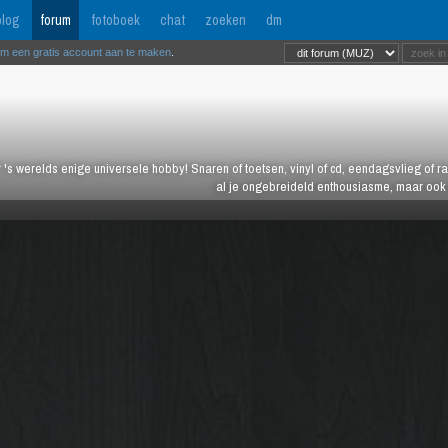
log
forum
fotoboek
chat
zoeken
dm
om een gratis account aan te maken
.
 's werelds enige universele hobby! Snaren of toetsen, vinyl of cd, eendagsvlieg of ras
al je ongebreideld enthousiasme, maar ook j