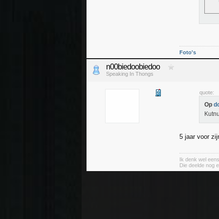
Foto's
n00biedoobiedoo
Speaking In Thongs
quote:
Op
d
Kutnu
5 jaar voor zij
Ik denk wel eens
Die deelde nog e