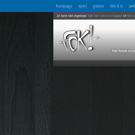
frontpage
sport
games
film & tv
web
Je bent niet ingelogd.
Klik hier om in te loggen
of
hier 
Het forum voor