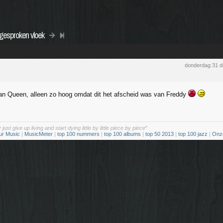
tgesproken vloek
donderdag 31 
n Queen, alleen zo hoog omdat dit het afscheid was van Freddy
st give up living and start dying little by little piece by piece
"
ur Music
|
MusicMeter
|
top 100 nummers
|
top 100 albums
|
top 50 2013
|
top 100 jazz
|
Onze