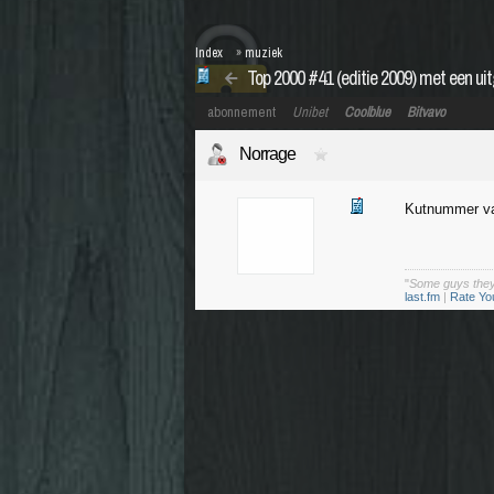
Index
»
muziek
Top 2000 #41 (editie 2009) met een ui
abonnement
Unibet
Coolblue
Bitvavo
Norrage
Kutnummer va
"
Some guys they ju
last.fm
|
Rate Yo