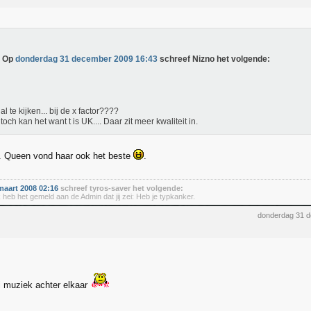
Op
donderdag 31 december 2009 16:43
schreef Nizno het volgende:
 al te kijken... bij de x factor????
toch kan het want t is UK.... Daar zit meer kwaliteit in.
. Queen vond haar ook het beste
.
aart 2008 02:16
schreef tyros-saver het volgende:
 heb het gemeld aan de Admin dat jij zei: Heb je typkanker.
donderdag 31 
i muziek achter elkaar