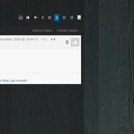
9
10
11
12
13
actieve topics
nieuwe topics
december 2009 @ 16:44
:04
#251
-blog: pat-sounds