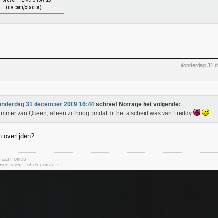
Forever - Live Show 10
(itv.com/xfactor)
donderdag 31 
onderdag 31 december 2009 16:44
schreef Norrage het volgende:
mmer van Queen, alleen zo hoog omdat dit het afscheid was van Freddy
n overlijden?
 aan Ionica
ens staart tot de macht 7