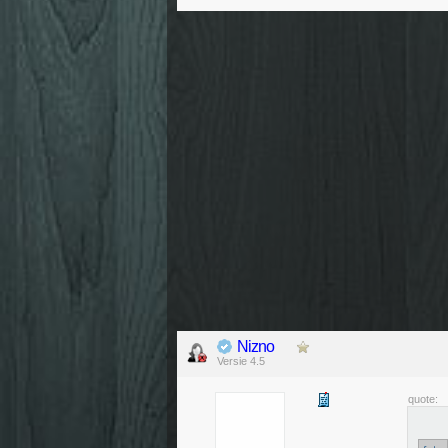
Nizno
Versie 4.5
quote: