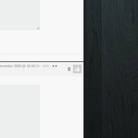
december 2009 @ 16:44
:36
#256