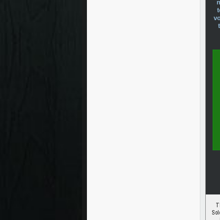
n
vo
T
Sol