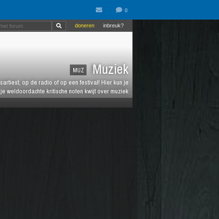
doneren
inbreuk?
Muziek
MUZ
artiest, op de radio of op een festival! Hier kun je
e weldoordachte kritische noten kwijt over muziek