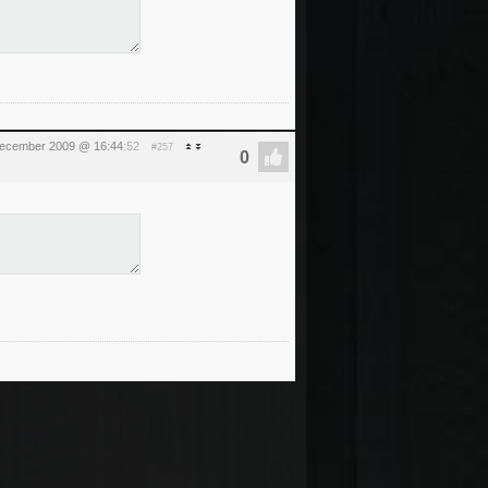
december 2009 @ 16:44
:52
#257