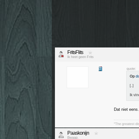
FritsFlits
Ik heet geen Frits
quote:
Op
d
[..]
Ik vin
Dat niet eens.
"The greatest di
Paaskonijn
Bwaap.