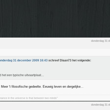
donderdag 31 
onderdag 31 december 2009 16:43
schreef Diaan73 het volgende:
d het een typische uitvaartplaat....
 Meer 't filosofische gedeelte. Eeuwig leven en dergelijke...
stance in the universe is that between two minds"
donderdag 31 