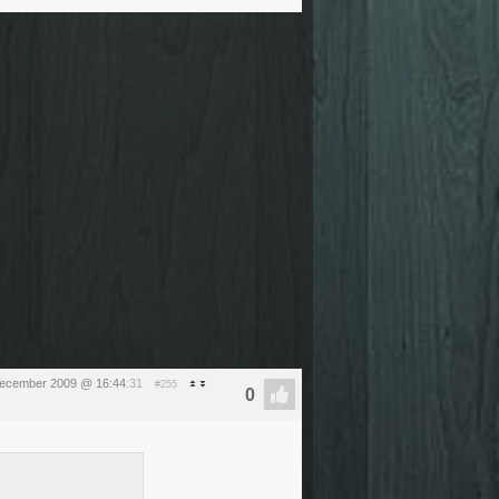
december 2009 @ 16:44
:31
#255