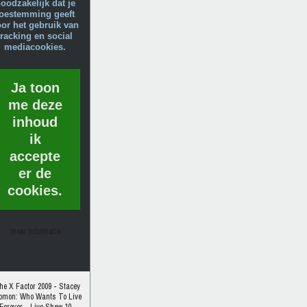
oodzakelijk dat je
toestemming geeft
or het gebruik van
tracking en social
mediacookies.
Ja toon
me deze
inhoud
ik
accepte
er de
cookies.
meer informatie
he X Factor 2009 - Stacey
omon: Who Wants To Live