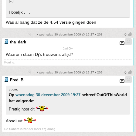
[..]
Hopelijk . . .
Was al bang dat ze de 4.54 versie gingen doen
• woensdag 30 december 2009 @ 19:27 • 208
tha_dark
Jari O+
Waarom staan Dj's trouwens altijd?
Koning.
• woensdag 30 december 2009 @ 19:27 • 209
Fred_B
quote:
Op
woensdag 30 december 2009 19:27
schreef OutOfThisWorld
het volgende:
Prettig hoor dit
Absoluut
De Sahara is zonder meer erg droog.