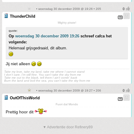
• woensdag 30 december 2009 @ 19:26 • 205
ThunderChild
Mighty pirate!
quote:
Op
woensdag 30 december 2009 19:26
schreef cafca het
volgende:
Helemaal grijsgedraaid, dit album.
Jij niet alleen
Take my love, take my land, take me where I cannot stand
I don't care, I'm still free. You can't take the sky from me
Take me out to the black, tell them I ain't comin' back
Burn the land and boil the sea, you can't take the sky from me
• woensdag 30 december 2009 @ 19:27 • 206
OutOfThisWorld
Fuori dal Mondo
Prettig hoor dit
▼ Advertentie door Refinery89