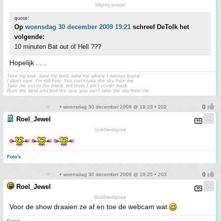
Mighty pirate!
quote:
Op
woensdag 30 december 2009 19:21
schreef DeTolk het
volgende:
10 minuten Bat out of Hell ???
Hopelijk . . .
Take my love, take my land, take me where I cannot stand
I don't care, I'm still free. You can't take the sky from me
Take me out to the black, tell them I ain't comin' back
Burn the land and boil the sea, you can't take the sky from me
• woensdag 30 december 2009 @ 19:23 • 202
Roel_Jewel
Gobbledigook
Foto's
• woensdag 30 december 2009 @ 19:25 • 203
Roel_Jewel
Gobbledigook
Voor de show draaien ze af en toe de webcam wat