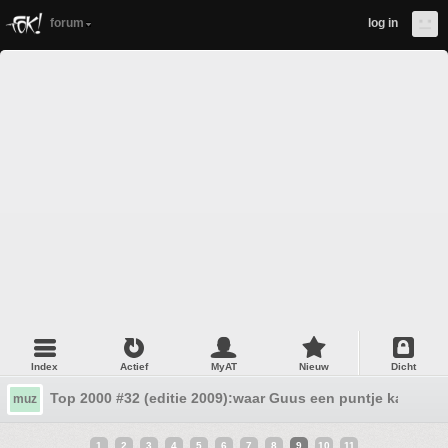
forum
log in
Index
Actief
MyAT
Nieuw
Dicht
Top 2000 #32 (editie 2009):waar Guus een puntje kan zuig
muz
1
2
3
4
5
6
7
8
9
10
11