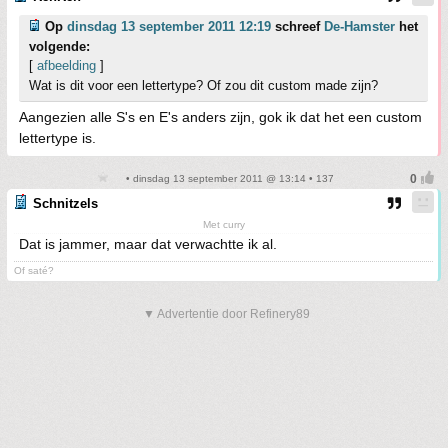
Op
dinsdag 13 september 2011 12:19
schreef
De-Hamster
het
volgende:
[
afbeelding
]
Wat is dit voor een lettertype? Of zou dit custom made zijn?
Aangezien alle S's en E's anders zijn, gok ik dat het een custom
lettertype is.
• dinsdag 13 september 2011 @ 13:14 • 137
Schnitzels
Met curry
Dat is jammer, maar dat verwachtte ik al.
Of saté?
▼ Advertentie door Refinery89