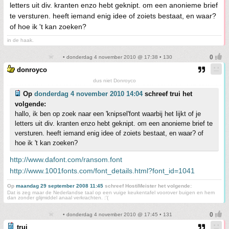
letters uit div. kranten enzo hebt geknipt. om een anonieme brief
te versturen. heeft iemand enig idee of zoiets bestaat, en waar?
of hoe ik 't kan zoeken?
in de haak.
• donderdag 4 november 2010 @ 17:38 • 130
donroyco
dus niet Donroyco
Op
donderdag 4 november 2010 14:04
schreef trui het
volgende:
hallo, ik ben op zoek naar een 'knipsel'font waarbij het lijkt of je
letters uit div. kranten enzo hebt geknipt. om een anonieme brief te
versturen. heeft iemand enig idee of zoiets bestaat, en waar? of
hoe ik 't kan zoeken?
http://www.dafont.com/ransom.font
http://www.1001fonts.com/font_details.html?font_id=1041
Op
maandag 29 september 2008 11:45
schreef HostiMeister het volgende:
Dat is zeg maar de Nederlandse taal op een vuige keukentafel voorover buigen en hem
dan zonder glijmiddel anaal verkrachten. :'(
• donderdag 4 november 2010 @ 17:45 • 131
trui