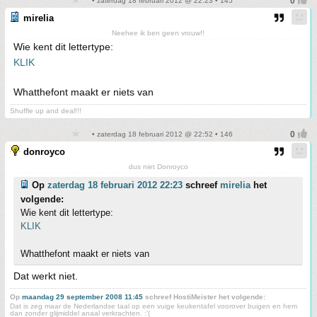
• zaterdag 18 februari 2012 @ 22:23 • 145
mirelia
Neehee ik ben geen vrouw!!
Wie kent dit lettertype:
KLIK
Whatthefont maakt er niets van
Shuffle up and deal!!!
• zaterdag 18 februari 2012 @ 22:52 • 146
donroyco
dus niet Donroyco
Op
zaterdag 18 februari 2012 22:23
schreef
mirelia
het
volgende:
Wie kent dit lettertype:
KLIK
Whatthefont maakt er niets van
Dat werkt niet.
Op
maandag 29 september 2008 11:45
schreef HostiMeister het volgende:
Dat is zeg maar de Nederlandse taal op een vuige keukentafel voorover buigen en hem
dan zonder glijmiddel anaal verkrachten. :'(