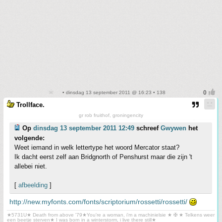
• dinsdag 13 september 2011 @ 16:23 • 138
Trollface.
gr rob fruithof, groningencity
Op
dinsdag 13 september 2011 12:49
schreef
Gwywen
het
volgende:
Weet iemand in welk lettertype het woord Mercator staat?
Ik dacht eerst zelf aan Bridgnorth of Penshurst maar die zijn 't
allebei niet.
[
afbeelding
]
http://new.myfonts.com/fonts/scriptorium/rossetti/rossetti/
★5731U★ Death from above '79★You're a woman, i'm a machinielsie ★ ✠ ★ Telkens weer
een beetje sterven★ I was born in a winterstorm, i live there still★