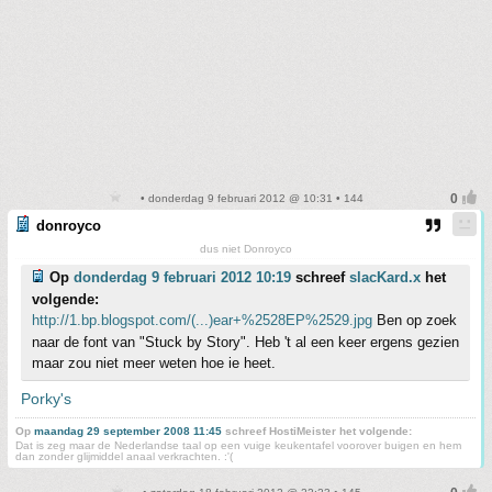
• donderdag 9 februari 2012 @ 10:31 • 144
donroyco
dus niet Donroyco
Op
donderdag 9 februari 2012 10:19
schreef
slacKard.x
het
volgende:
http://1.bp.blogspot.com/(...)ear+%2528EP%2529.jpg
Ben op zoek
naar de font van "Stuck by Story". Heb 't al een keer ergens gezien
maar zou niet meer weten hoe ie heet.
Porky's
Op
maandag 29 september 2008 11:45
schreef HostiMeister het volgende:
Dat is zeg maar de Nederlandse taal op een vuige keukentafel voorover buigen en hem
dan zonder glijmiddel anaal verkrachten. :'(