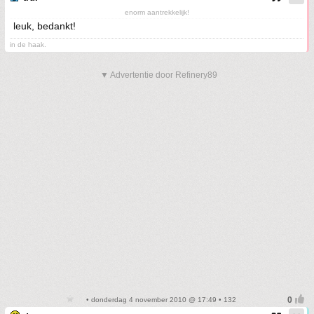
enorm aantrekkelijk!
leuk, bedankt!
in de haak.
▼ Advertentie door Refinery89
• donderdag 4 november 2010 @ 17:49 • 132