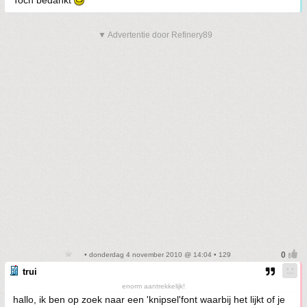
Toch bedankt
▼ Advertentie door Refinery89
• donderdag 4 november 2010 @ 14:04 • 129
trui
enorm aantrekkelijk!
hallo, ik ben op zoek naar een 'knipsel'font waarbij het lijkt of je