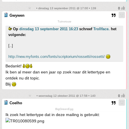
• dinsdag 13 september 2011 @ 17:00 • 139
Gwywen
Tuinvrouw
Op
dinsdag 13 september 2011 16:23
schreef
Trollface.
het
volgende:
[..]
http://new.myfonts.com/fonts/scriptorium/rossetti/rossetti/
Bedankt!
Ik ben al meer dan een jaar op zoek naar dit lettertype en
ontdek nu dit topic.
Blij
• woensdag 12 oktober 2011 @ 17:58 • 140
Coelho
BigGreenEgg
Ik zoek het lettertype dat in deze mailing is gebruikt: