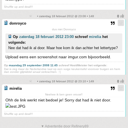
Shuffle up and deal!!!
• zaterdag 18 februari 2012 @ 23:06 • 148
donroyco
dus niet Donroyco
Op
zaterdag 18 februari 2012 23:00
schreef
mirelia
het
volgende:
Nee dat had ik al door. Maar hoe kom ik dan achter het lettertype?
Upload eens een screenshot naar imgur.com bijvoorbeeld.
Op
maandag 29 september 2008 11:45
schreef HostiMeister het volgende:
Dat is zeg maar de Nederlandse taal op een vuige keukentafel voorover buigen en hem
dan zonder glijmiddel anaal verkrachten. :'(
• zaterdag 18 februari 2012 @ 23:10 • 149
mirelia
Neehee ik ben geen vrouw!!
Ohh de link werkt niet bedoel je! Sorry dat had ik niet door.
Shuffle up and deal!!!
▼ Advertentie door Refinery89