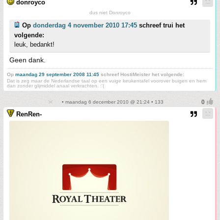
donroyco
dus niet Donroyco
Op
donderdag 4 november 2010 17:45
schreef trui het
volgende:
leuk, bedankt!
Geen dank.
Op
maandag 29 september 2008 11:45
schreef HostiMeister het volgende:
Dat is zeg maar de Nederlandse taal op een vuige keukentafel voorover buigen en hem
dan zonder glijmiddel anaal verkrachten. :'(
• maandag 6 december 2010 @ 21:24 • 133
RenRen-