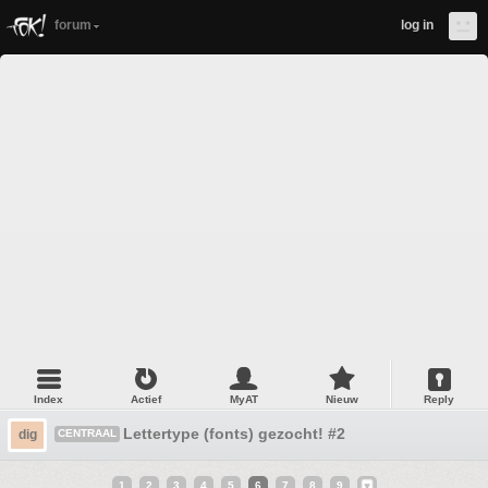
forum
log in
Index
Actief
MyAT
Nieuw
Reply
Lettertype (fonts) gezocht! #2
dig
CENTRAAL
1
2
3
4
5
6
7
8
9