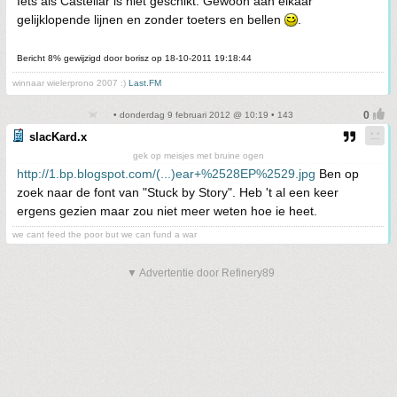
Iets als Castellar is niet geschikt. Gewoon aan elkaar
gelijklopende lijnen en zonder toeters en bellen
.
Bericht 8% gewijzigd door borisz op 18-10-2011 19:18:44
winnaar wielerprono 2007 :)
Last.FM
• donderdag 9 februari 2012 @ 10:19 • 143
slacKard.x
gek op meisjes met bruine ogen
http://1.bp.blogspot.com/(...)ear+%2528EP%2529.jpg
Ben op
zoek naar de font van "Stuck by Story". Heb 't al een keer
ergens gezien maar zou niet meer weten hoe ie heet.
we cant feed the poor but we can fund a war
▼ Advertentie door Refinery89