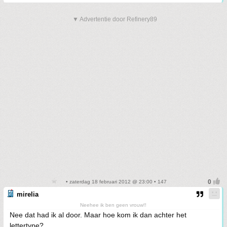
▼ Advertentie door Refinery89
• zaterdag 18 februari 2012 @ 23:00 • 147
mirelia
Neehee ik ben geen vrouw!!
Nee dat had ik al door. Maar hoe kom ik dan achter het
lettertype?