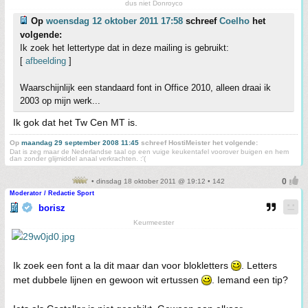
dus niet Donroyco
Op
woensdag 12 oktober 2011 17:58
schreef
Coelho
het
volgende:
Ik zoek het lettertype dat in deze mailing is gebruikt:
[
afbeelding
]
Waarschijnlijk een standaard font in Office 2010, alleen draai ik
2003 op mijn werk...
Ik gok dat het Tw Cen MT is.
Op
maandag 29 september 2008 11:45
schreef HostiMeister het volgende:
Dat is zeg maar de Nederlandse taal op een vuige keukentafel voorover buigen en hem
dan zonder glijmiddel anaal verkrachten. :'(
• dinsdag 18 oktober 2011 @ 19:12 • 142
Moderator / Redactie Sport
borisz
Keurmeester
Ik zoek een font a la dit maar dan voor blokletters
. Letters
met dubbele lijnen en gewoon wit ertussen
. Iemand een tip?