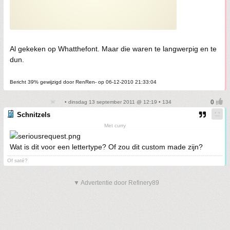
Al gekeken op Whatthefont. Maar die waren te langwerpig en te
dun.
Bericht 39% gewijzigd door RenRen- op 06-12-2010 21:33:04
• dinsdag 13 september 2011 @ 12:19 • 134
Schnitzels
Met curry
Wat is dit voor een lettertype? Of zou dit custom made zijn?
Of saté?
▼ Advertentie door Refinery89