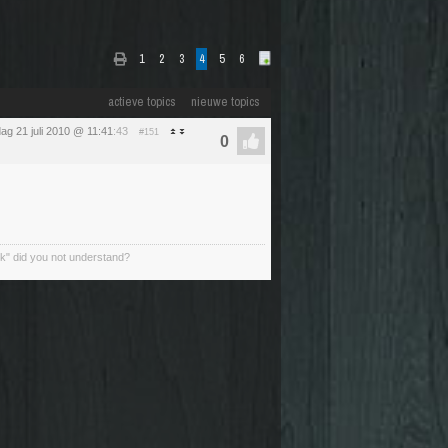
1
2
3
4
5
6
actieve topics
nieuwe topics
g 21 juli 2010 @ 11:41
:43
#151
ck" did you not understand?