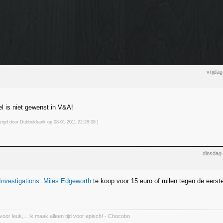
vrijda
el is niet gewenst in V&A!
jzigd door Dubbeldrank op 08-01-2011 22:28
:08
]
dinsdag
Investigations: Miles Edgeworth
te koop voor 15 euro of ruilen tegen de eerst
 voor leuk,... ik maak alleen tijd voor episch! - Chocobo