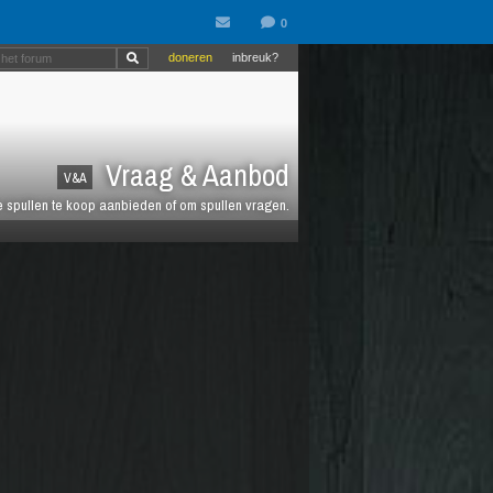
doneren
inbreuk?
Vraag & Aanbod
V&A
spullen te koop aanbieden of om spullen vragen.