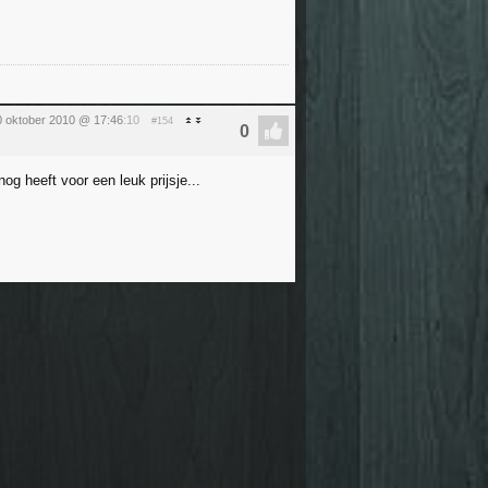
 oktober 2010 @ 17:46
:10
#154
g heeft voor een leuk prijsje...