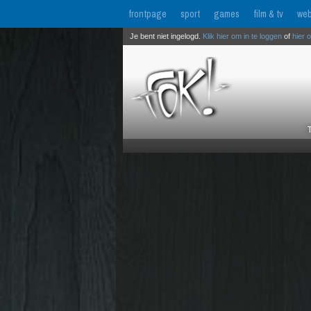
frontpage
sport
games
film & tv
web
Je bent niet ingelogd.
Klik hier om in te loggen
of
hier 
T