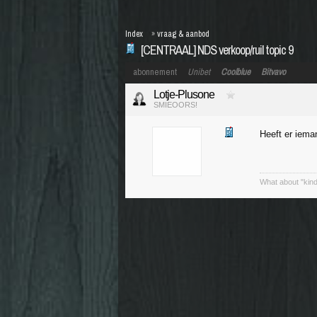
Index
»
vraag & aanbod
[CENTRAAL] NDS verkoop/ruil topic 9
abonnement
Unibet
Coolblue
Bitvavo
Lotje-Plusone
SMIEOORS!
Heeft er iema
What about "kind