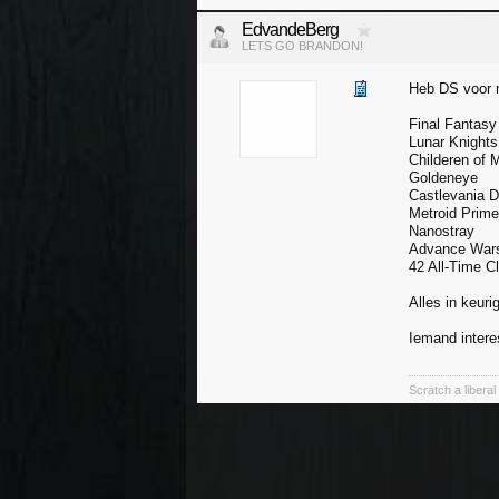
EdvandeBerg
LETS GO BRANDON!
Heb DS voor m
Final Fantasy 
Lunar Knights
Childeren of 
Goldeneye
Castlevania 
Metroid Prime
Nanostray
Advance Wars
42 All-Time C
Alles in keuri
Iemand intere
Scratch a liberal 