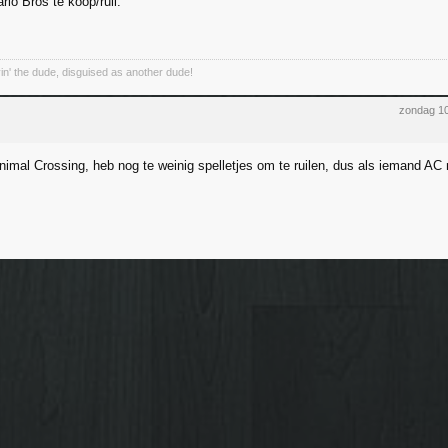
io Bros te koop/ruil.
yin' the dude, disguised as another dude!
zondag 10
imal Crossing, heb nog te weinig spelletjes om te ruilen, dus als iemand AC no