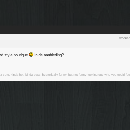
woensda
nd style boutique
in de aanbieding?
a cute, kinda hot, kinda sexy, hysterically funny, but not funny-looking guy who you could fu