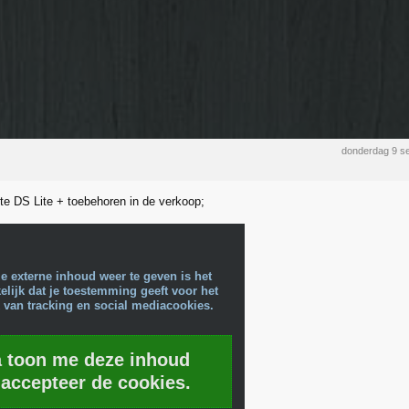
donderdag 9 s
tte DS Lite + toebehoren in de verkoop;
e externe inhoud weer te geven is het
lijk dat je toestemming geeft voor het
 van tracking en social mediacookies.
a toon me deze inhoud
 accepteer de cookies.