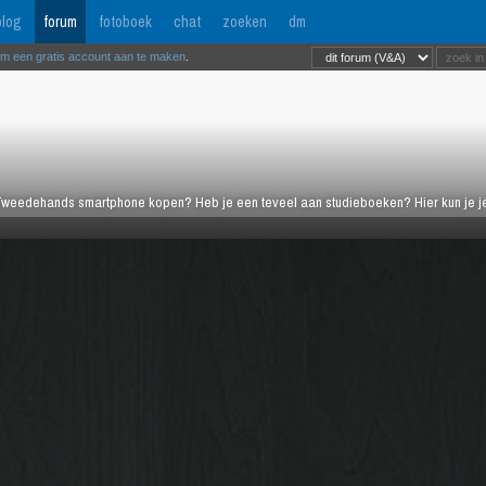
log
forum
fotoboek
chat
zoeken
dm
om een gratis account aan te maken
.
weedehands smartphone kopen? Heb je een teveel aan studieboeken? Hier kun je je 