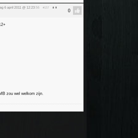
g 6 april 2011 @ 12:23
:56
#157
 12+
SMB zou wel welkom zijn.