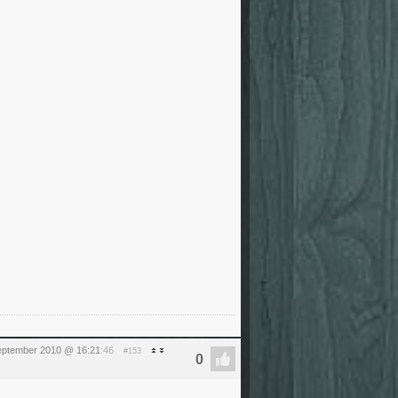
eptember 2010 @ 16:21
:46
#153