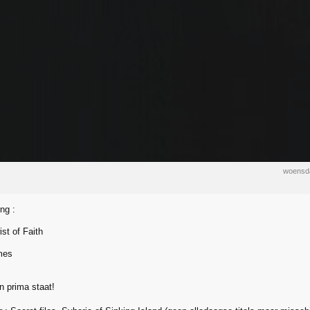
woensda
ng :
st of Faith
mes
n prima staat!