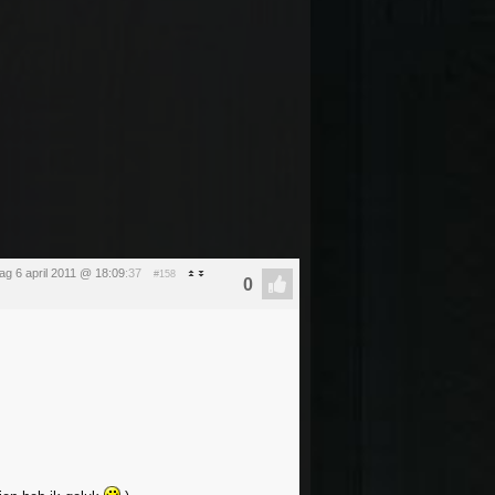
g 6 april 2011 @ 18:09
:37
#158