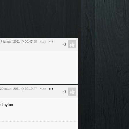
g 7 januari 2011 @ 00:47
:38
#155
 29 maart 2011 @ 10:10
:27
#156
e Layton.