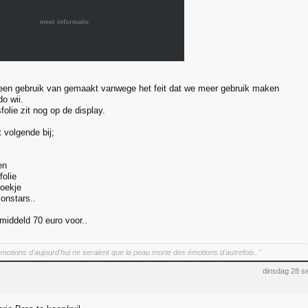
meer informatie
 geen gebruik van gemaakt vanwege het feit dat we meer gebruik maken
o wii.
olie zit nog op de display.
t volgende bij;
en
olie
oekje
onstars..
middeld 70 euro voor..
 émotions d'aujourd'hui ne seraient que la peau morte des émotions d'autrefois.."
dinsdag 28 s