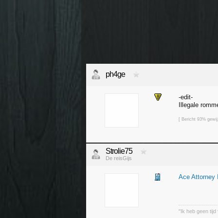
ph4ge
-edit-
Illegale romm
[ Bericht 93% gewi
Strolie75
De reisGijs
Ace Attorney 
"Ik heb geen tijd