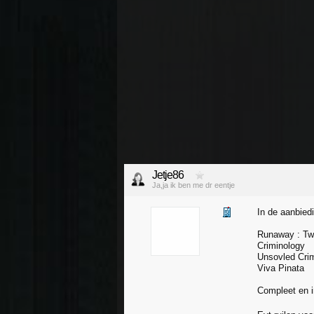
Jetje86
Ja,ja ik ben me dr eentje
In de aanbiedi
Runaway : Twi
Criminology
Unsovled Cri
Viva Pinata
Compleet en i