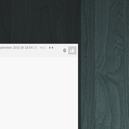
eptember 2010 @ 18:54
:19
#152