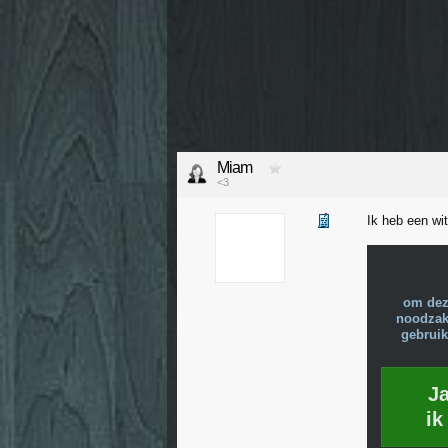
Miam
<3
Ik heb een wi
om dez
noodzake
gebruik
J
ik