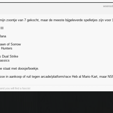
woensda
ijn zoontje van 7 gekocht, maar de meeste bijgeleverde spelletjes zijn voor
III
Mana
Dawn of Sorrow
 Hunters
 Dual Strike
lassics
ge staat met doosje/boekje.
sse in aankoop of ruil tegen arcade/platform/race Heb al Mario Kart, maar N
and you will find a fascist