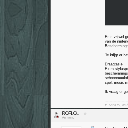
Er is vrijwel
van de nintend
Beschermingsf
Je krijgt er he
Draagtasje
Extra stylusp
beschermingsf
schoonmaakd
spel: music m
Ik vraag er ge
♥
"Sans toi, les
ROFLOL
Annyong