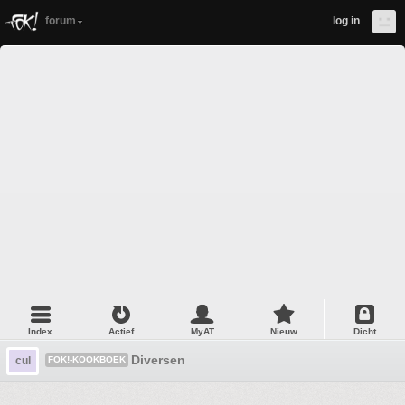
forum
log in
Index
Actief
MyAT
Nieuw
Dicht
Diversen
cul
FOK!-KOOKBOEK