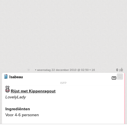
• woensdag 22 december 2010 @ 02:50 • 16
Isabeau
ISFP
Rijst met Kippenragout
LovelyLady
Ingrediënten
Voor 4-6 personen
1 grote prei of 2 kleintjes