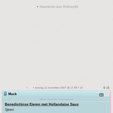
▼ Advertentie door Refinery89
• zondag 11 november 2007 @ 17:58 • 10
Muck
Meine Sprache: International
Benedictijnse Eieren met Hollandaise Saus
Sjeen