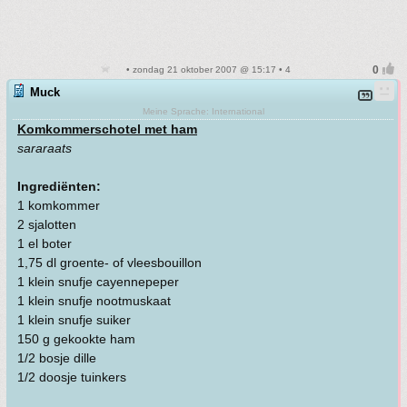
• zondag 21 oktober 2007 @ 15:17 • 4
Muck
Meine Sprache: International
Komkommerschotel met ham
sararaats
Ingrediënten:
1 komkommer
2 sjalotten
1 el boter
1,75 dl groente- of vleesbouillon
1 klein snufje cayennepeper
1 klein snufje nootmuskaat
1 klein snufje suiker
150 g gekookte ham
1/2 bosje dille
1/2 doosje tuinkers