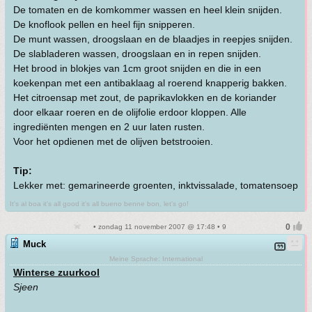
De tomaten en de komkommer wassen en heel klein snijden.
De knoflook pellen en heel fijn snipperen.
De munt wassen, droogslaan en de blaadjes in reepjes snijden.
De slabladeren wassen, droogslaan en in repen snijden.
Het brood in blokjes van 1cm groot snijden en die in een
koekenpan met een antibaklaag al roerend knapperig bakken.
Het citroensap met zout, de paprikavlokken en de koriander
door elkaar roeren en de olijfolie erdoor kloppen. Alle
ingrediënten mengen en 2 uur laten rusten.
Voor het opdienen met de olijven betstrooien.
Tip:
Lekker met: gemarineerde groenten, inktvissalade, tomatensoep
It's al boa it's all good it's all bueno benne bon, let's go!
• zondag 11 november 2007 @ 17:48 • 9
Muck
Meine Sprache: International
Winterse zuurkool
Sjeen