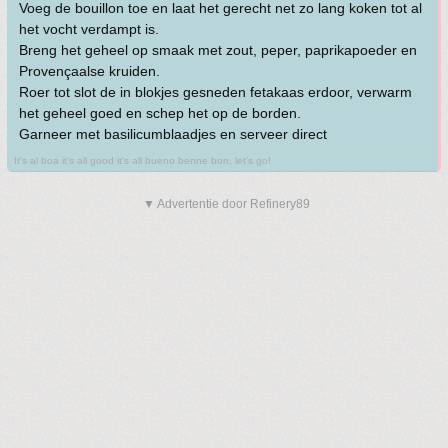
Voeg de bouillon toe en laat het gerecht net zo lang koken tot al
het vocht verdampt is.
Breng het geheel op smaak met zout, peper, paprikapoeder en
Provençaalse kruiden.
Roer tot slot de in blokjes gesneden fetakaas erdoor, verwarm
het geheel goed en schep het op de borden.
Garneer met basilicumblaadjes en serveer direct
It's al boa it's all good it's all bueno benne bon, let's go!
▼ Advertentie door Refinery89