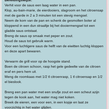
Bereidingswijze:
Verhit voor de saus een laag water in een pan.
Klop, au-bain-marie, de eierdooiers, slagroom en het citroensap
met de garde in 2 a 3 minuten tot een stevig mengsel.
Neem de kom van de pan en schenk de gesmolten boter al
kloppend in een dun straaltje bij het dooiermengsel tot een
gladde saus ontstaat.
Breng de saus op smaak met peper en zout.
Houd de saus tot gebruik warm.
Voor een luchtigere saus de helft van de eiwitten luchtig kloppen
en deze apart bewaren.
Verwarm de grill voor op de hoogste stand.
Boen de citroen schoon, rasp het gele gedeelte van de citroen
eraf en pers hem uit.
Meng de roomkaas met 1/2 tl citroenrasp, 1 tl citroensap en 1/2
el bieslook.
Breng een pan water met een snufje zout en een scheut azijn
tegen de kook aan, het water mag niet koken.
Breek de eieren, een voor een, in een kopje en laat ze
voorzichtig in het water glijden.