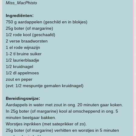
Miss_MacPhisto
Ingrediënten:
750 g aardappelen (geschild en in blokjes)
25g boter (of margarine)
1/2 rode kool (geschaafd)
2 verse braadworsten
1 el rode wijnazijn
1-2 tl bruine suiker
1/2 laurierblaadje
1/2 kruidnagel
1/2 dl appelmoes
zout en peper
(evt: 1/2 mespuntje gemalen kruidnagel)
Bereidingswijze:
Aardappels in water met zout in ong. 20 minuten gaar koken.
In 25g boter (of margarine) kool al omscheppend in ong. 5
minuten beetgaar bakken.
Worstjes inprikken (met sateprikker of zo).
25g boter (of margarine) verhitten en worstjes in 5 minuten