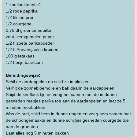
1 knoflookteentje1
1/2 rode paprika
1/2 kleine prei
1/2 courgette
0,75 dl groentenbouillon
zout, versgemalen peper
1/2 tl zoete parikapoeder
1/2 tl Provençaalse kruiden
100 g fetakaas
1/2 bosje basilicum
Bereidingswijze:
Schil de aardappelen en snijd ze in plakjes.
Verhit de zonnebloemolie en bak daarin de aardappelen
Snijd de knoflook fijn en voeg het samen met de in dunne
gesneden reepjes parika toe aan de aardappelen en laat ze 5
minuten meebakken
Was de prei, snijd hem in dunne ringen en voeg hem samen met
de schoongemaakte en dunne schijfjes gesneden courgette toe
aan de groenten
Laat alles nog 5 minuten bakken