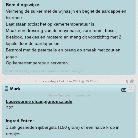
Bereidingswijze:
Vermeng de suiker met de wijnazijn en begiet de aardappelen
hiermee.
Laat staan totdat het op kamertemperatuur is.
Maak een dressing van de mayonaise, zure room, bosui,
bieslook, spekjes en mosterd en meng dit voorzichtig met 2
lepels door de aardappelen.
Bestrooi met de peterselie en breng op smaak met zout en
peper.
Op kamertemperatuur serveren.
It's al boa it's all good it's all bueno benne bon, let's go!
• zondag 21 oktober 2007 @ 15:25 • 6
Muck
Meine Sprache: International
Lauwwarme champignonsalade
???
Ingrediënten:
1 zak gesneden ijsbergsla (150 gram) of een halve krop in
reepjes