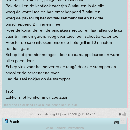
Bak de ui en de knoflook zachtjes 3 minuten in de olie
Voeg de wortel toe en ban omscheppend 7 minuten
Voeg de paksoi bij het wortel-uienmengsel en bak die
omscheppend 2 minuten mee
Roer de koriander en de pindakaas erdoor en laat alles op laag
vuur 5 minuten garen; voeg eventueel een scheutje water toe
Rooster de saté intussen onder de hete grill in 10 minuten
rondom gaar
Schep het groentenmengsel door de aardappelpuree en warm
alles goed door
Schep vlak voor het serveren de taugé door de stamppot en
strooi er de seroendeng over
Leg de satéstokjes op de stamppot
Tip:
Lekker met komkommer-zoetzuur
It's al boa it's all good it's all bueno benne bon, let's go!
• donderdag 31 januari 2008 @ 11:29 • 12
Muck
Meine Sprache: International