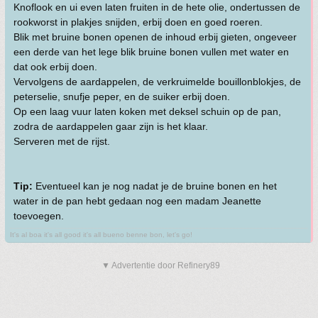
Knoflook en ui even laten fruiten in de hete olie, ondertussen de
rookworst in plakjes snijden, erbij doen en goed roeren.
Blik met bruine bonen openen de inhoud erbij gieten, ongeveer
een derde van het lege blik bruine bonen vullen met water en
dat ook erbij doen.
Vervolgens de aardappelen, de verkruimelde bouillonblokjes, de
peterselie, snufje peper, en de suiker erbij doen.
Op een laag vuur laten koken met deksel schuin op de pan,
zodra de aardappelen gaar zijn is het klaar.
Serveren met de rijst.
Tip:
Eventueel kan je nog nadat je de bruine bonen en het
water in de pan hebt gedaan nog een madam Jeanette
toevoegen.
It's al boa it's all good it's all bueno benne bon, let's go!
▼ Advertentie door Refinery89