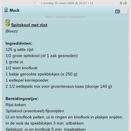
• zondag 30 maart 2008 @ 16:07 • 13
Muck
Meine Sprache: International
Spitskool met rijst
Bluezz
Ingrediënten:
125 g witte rijst
1/2 grote spitskool (of 1 zak gesneden)
1 grote ui
1/2 teen knoflook
1 bakje gerookte spekblokjes (a 250 g)
1 eetlepel kerriepoeder
2 1/2 eetlepels mix voor groentesaus kaas (doosje 140 g)
Bereidingswijze:
Rijst koken.
Spitskool (eventueel) fijnsnijden.
Ui en knoflook pellen, ui in ringen en knoflook in plakjes snijden.
In de wok de spekblokjes 3 min. uitbakken.
Spitskool, ui en knoflook 5 min. meebakken.