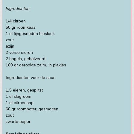
Ingredienten:
1/4 citroen
50 gr roomkaas
1 el fijngesneden bieslook
zout
azijn
2 verse eieren
2 bagels, gehalveerd
100 gr gerookte zalm, in plakjes
Ingredienten voor de saus
1,5 eieren, gesplitst
1 el slagroom
1 el citroensap
60 gr roomboter, gesmolten
zout
zwarte peper