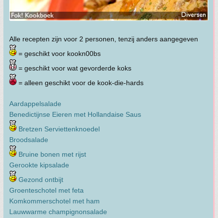
Alle recepten zijn voor 2 personen, tenzij anders aangegeven
= geschikt voor kookn00bs
= geschikt voor wat gevorderde koks
= alleen geschikt voor de kook-die-hards
Aardappelsalade
Benedictijnse Eieren met Hollandaise Saus
Bretzen Serviettenknoedel
Broodsalade
Bruine bonen met rijst
Gerookte kipsalade
Gezond ontbijt
Groenteschotel met feta
Komkommerschotel met ham
Lauwwarme champignonsalade