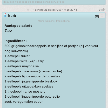
It's al boa it's all good it's all bueno benne bon, let's go!
• zondag 21 oktober 2007 @ 15:20 • 5
Muck
Meine Sprache: International
Aardappelsalade
Tezz
Ingrediënten:
500 gr gekookteaardappels in schijfjes of partjes (bij voorkeur
nog lauwwarm)
1 eetlepel suiker
1 eetlepel witte (wijn) azijn
2 eetlepels mayonaise
3 eetlepels zure room (creme fraiche)
2 eetlepels fijngesnipperde bosuitjes
1 eetlepel fijngesnipperde bieslook
2 eetlepels uitgebakken spekjes
1 theelepel franse mosterd
1 eetlepel fijngesnipperde peterselie
zout, versgemalen peper