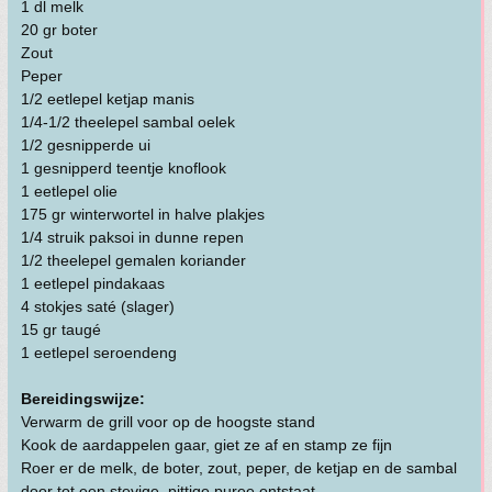
1 dl melk
20 gr boter
Zout
Peper
1/2 eetlepel ketjap manis
1/4-1/2 theelepel sambal oelek
1/2 gesnipperde ui
1 gesnipperd teentje knoflook
1 eetlepel olie
175 gr winterwortel in halve plakjes
1/4 struik paksoi in dunne repen
1/2 theelepel gemalen koriander
1 eetlepel pindakaas
4 stokjes saté (slager)
15 gr taugé
1 eetlepel seroendeng
Bereidingswijze:
Verwarm de grill voor op de hoogste stand
Kook de aardappelen gaar, giet ze af en stamp ze fijn
Roer er de melk, de boter, zout, peper, de ketjap en de sambal
door tot een stevige, pittige puree ontstaat