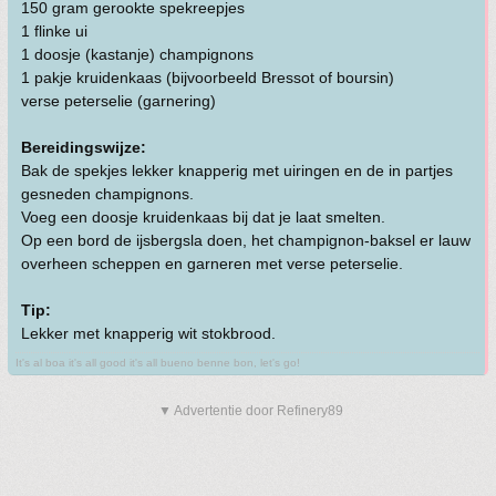
150 gram gerookte spekreepjes
1 flinke ui
1 doosje (kastanje) champignons
1 pakje kruidenkaas (bijvoorbeeld Bressot of boursin)
verse peterselie (garnering)
Bereidingswijze:
Bak de spekjes lekker knapperig met uiringen en de in partjes
gesneden champignons.
Voeg een doosje kruidenkaas bij dat je laat smelten.
Op een bord de ijsbergsla doen, het champignon-baksel er lauw
overheen scheppen en garneren met verse peterselie.
Tip:
Lekker met knapperig wit stokbrood.
It's al boa it's all good it's all bueno benne bon, let's go!
▼ Advertentie door Refinery89