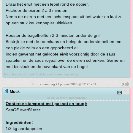
Draai het eiwit met een lepel rond de dooier.
Pocheer de eieren 2 a 3 minuten.
Neem de eieren met een schuimspaan uit het water en laat ze
op een stuk keukenpapier uitlekken.
Rooster de bagelhelften 2-3 minuten onder de grill.
Bestrijk ze met de roomkaas en beleg de onderste helften met
een plakje zalm en een gepocheerd ei.
Indien gewenst het geklopte eiwit voorzichtig door de saus
spatelen en de saus royaal over de eieren schenken. Garneren
met bieslook en de bovenkant van de bagel
It's al boa it's all good it's all bueno benne bon, let's go!
• maandag 21 januari 2008 @ 12:25 • 11
Muck
Meine Sprache: International
Oosterse stamppot met paksoi en taugé
SeaOfLove/Bluezz
Ingrediënten:
1/3 kg aardappelen