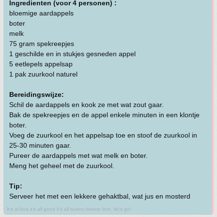
Ingredienten (voor 4 personen) :
bloemige aardappels
boter
melk
75 gram spekreepjes
1 geschilde en in stukjes gesneden appel
5 eetlepels appelsap
1 pak zuurkool naturel
Bereidingswijze:
Schil de aardappels en kook ze met wat zout gaar.
Bak de spekreepjes en de appel enkele minuten in een klontje
boter.
Voeg de zuurkool en het appelsap toe en stoof de zuurkool in
25-30 minuten gaar.
Pureer de aardappels met wat melk en boter.
Meng het geheel met de zuurkool.
Tip:
Serveer het met een lekkere gehaktbal, wat jus en mosterd
It's al boa it's all good it's all bueno benne bon, let's go!