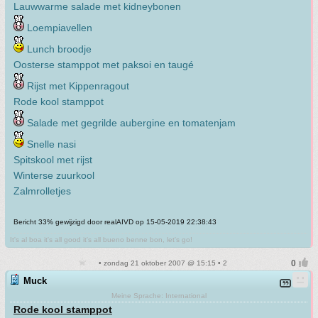
Lauwwarme salade met kidneybonen
Loempiavellen
Lunch broodje
Oosterse stamppot met paksoi en taugé
Rijst met Kippenragout
Rode kool stamppot
Salade met gegrilde aubergine en tomatenjam
Snelle nasi
Spitskool met rijst
Winterse zuurkool
Zalmrolletjes
Bericht 33% gewijzigd door realAIVD op 15-05-2019 22:38:43
It's al boa it's all good it's all bueno benne bon, let's go!
• zondag 21 oktober 2007 @ 15:15 • 2
Muck
Meine Sprache: International
Rode kool stamppot