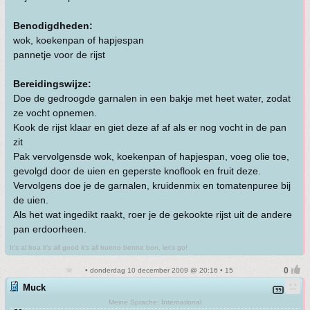
Benodigdheden:
wok, koekenpan of hapjespan
pannetje voor de rijst
Bereidingswijze:
Doe de gedroogde garnalen in een bakje met heet water, zodat
ze vocht opnemen.
Kook de rijst klaar en giet deze af af als er nog vocht in de pan
zit
Pak vervolgensde wok, koekenpan of hapjespan, voeg olie toe,
gevolgd door de uien en geperste knoflook en fruit deze.
Vervolgens doe je de garnalen, kruidenmix en tomatenpuree bij
de uien.
Als het wat ingedikt raakt, roer je de gekookte rijst uit de andere
pan erdoorheen.
It's al boa it's all good it's all bueno benne bon, let's go!
• donderdag 10 december 2009 @ 20:16 • 15
Muck
Meine Sprache: International