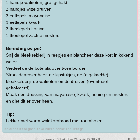
1 handje walnoten, grof gehakt
2 handjes witte druiven
2 eetlepels mayonaise
3 eetlepels kwark
2 theelepels honing
1 theelepel zachte mosterd
Bereidingswijze:
Snij de bleekselderij in reepjes en blancheer deze kort in kokend
water.
Verdeel de de botersla over twee borden.
Strooi daarover heen de kipstukjes, de (afgekoelde)
bleekselderij, de walnoten en de druiven (eventueel
gehalveerd).
Maak een dressing van mayonaise, kwark, honing en mosterd
en giet dit er over heen.
Tip:
Lekker met warm waldkornbrood met roomboter.
It's al boa it's all good it's all bueno benne bon, let's go!
• zondag 21 oktober 2007 @ 19:39 • 8