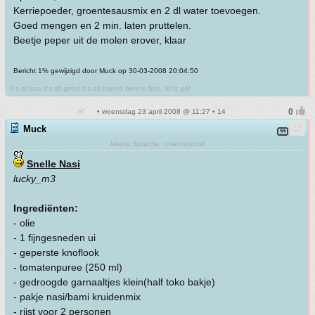
Kerriepoeder, groentesausmix en 2 dl water toevoegen.
Goed mengen en 2 min. laten pruttelen.
Beetje peper uit de molen erover, klaar
Bericht 1% gewijzigd door Muck op 30-03-2008 20:04:50
It's al boa it's all good it's all bueno benne bon, let's go!
• woensdag 23 april 2008 @ 11:27 • 14
Muck
Meine Sprache: International
Snelle Nasi
lucky_m3
Ingrediënten:
- olie
- 1 fijngesneden ui
- geperste knoflook
- tomatenpuree (250 ml)
- gedroogde garnaaltjes klein(half toko bakje)
- pakje nasi/bami kruidenmix
- rijst voor 2 personen