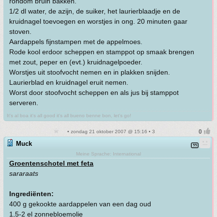
rondom bruin bakken.
1/2 dl water, de azijn, de suiker, het laurierblaadje en de
kruidnagel toevoegen en worstjes in ong. 20 minuten gaar
stoven.
Aardappels fijnstampen met de appelmoes.
Rode kool erdoor scheppen en stamppot op smaak brengen
met zout, peper en (evt.) kruidnagelpoeder.
Worstjes uit stoofvocht nemen en in plakken snijden.
Laurierblad en kruidnagel eruit nemen.
Worst door stoofvocht scheppen en als jus bij stamppot
serveren.
It's al boa it's all good it's all bueno benne bon, let's go!
• zondag 21 oktober 2007 @ 15:16 • 3
Muck
Meine Sprache: International
Groentenschotel met feta
sararaats
Ingrediënten:
400 g gekookte aardappelen van een dag oud
1,5-2 el zonnebloemolie