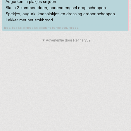
Augurken in plakjes snijden.
Sla in 2 kommen doen, bonenmengsel erop scheppen.
Spekjes, augurk, kaasblokjes en dressing erdoor scheppen.
Lekker met het stokbrood
It's al boa it's all good it's all bueno benne bon, let's go!
▼ Advertentie door Refinery89