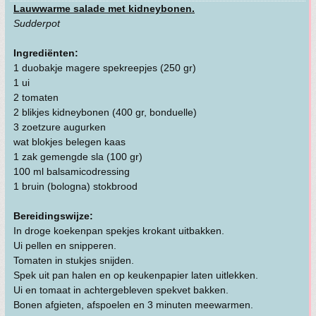
Lauwwarme salade met kidneybonen.
Sudderpot
Ingrediënten:
1 duobakje magere spekreepjes (250 gr)
1 ui
2 tomaten
2 blikjes kidneybonen (400 gr, bonduelle)
3 zoetzure augurken
wat blokjes belegen kaas
1 zak gemengde sla (100 gr)
100 ml balsamicodressing
1 bruin (bologna) stokbrood
Bereidingswijze:
In droge koekenpan spekjes krokant uitbakken.
Ui pellen en snipperen.
Tomaten in stukjes snijden.
Spek uit pan halen en op keukenpapier laten uitlekken.
Ui en tomaat in achtergebleven spekvet bakken.
Bonen afgieten, afspoelen en 3 minuten meewarmen.