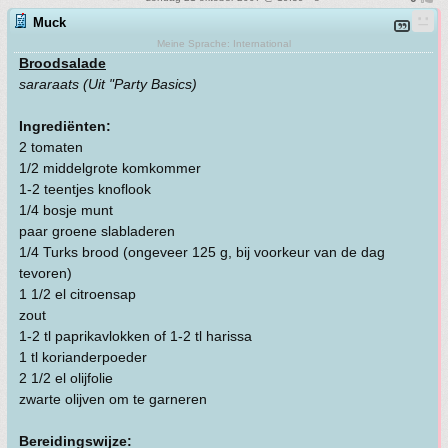
Muck
Meine Sprache: International
Broodsalade
sararaats (Uit "Party Basics)
Ingrediënten:
2 tomaten
1/2 middelgrote komkommer
1-2 teentjes knoflook
1/4 bosje munt
paar groene slabladeren
1/4 Turks brood (ongeveer 125 g, bij voorkeur van de dag
tevoren)
1 1/2 el citroensap
zout
1-2 tl paprikavlokken of 1-2 tl harissa
1 tl korianderpoeder
2 1/2 el olijfolie
zwarte olijven om te garneren
Bereidingswijze: