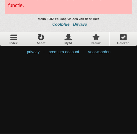
functie.
steun FOK! en koop via een van deze links
Coolblue
Bitvavo
Index
Actief
MyAT
Nieuw
Gelezen
privacy
•
premium account
•
voorwaarden