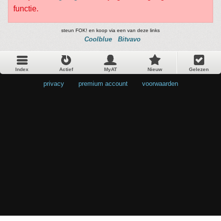
functie.
steun FOK! en koop via een van deze links
Coolblue
Bitvavo
Index
Actief
MyAT
Nieuw
Gelezen
privacy
•
premium account
•
voorwaarden