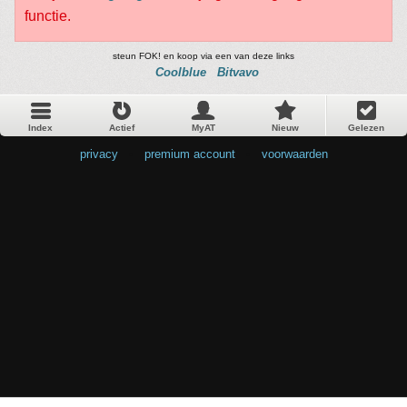
functie.
steun FOK! en koop via een van deze links
Coolblue
Bitvavo
Index
Actief
MyAT
Nieuw
Gelezen
privacy
•
premium account
•
voorwaarden