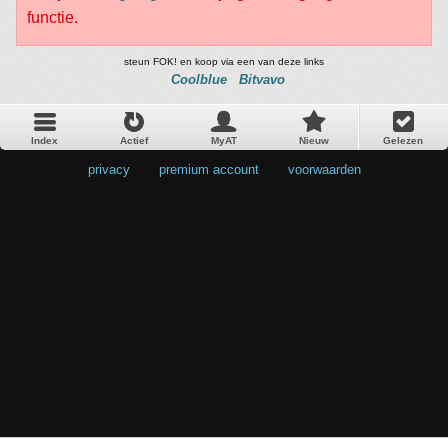
functie.
steun FOK! en koop via een van deze links
Coolblue
Bitvavo
Index
Actief
MyAT
Nieuw
Gelezen
privacy
•
premium account
•
voorwaarden