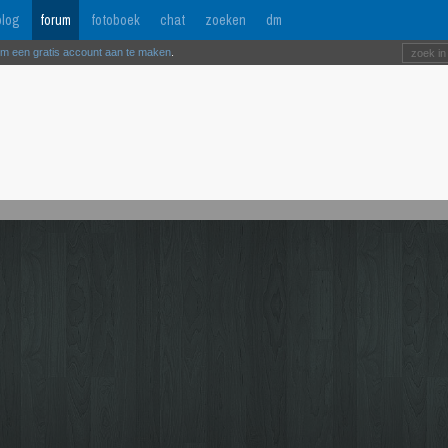
log
forum
fotoboek
chat
zoeken
dm
om een gratis account aan te maken
.