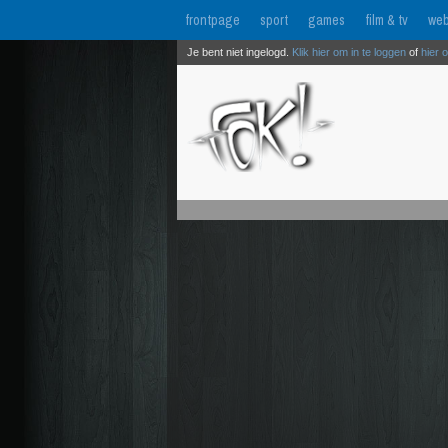
frontpage
sport
games
film & tv
web
Je bent niet ingelogd.
Klik hier om in te loggen
of
hier 