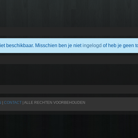
iet beschikbaar. Misschien ben je niet
ingelogd
of heb je geen t
N
|
CONTACT
| ALLE RECHTEN VOORBEHOUDEN