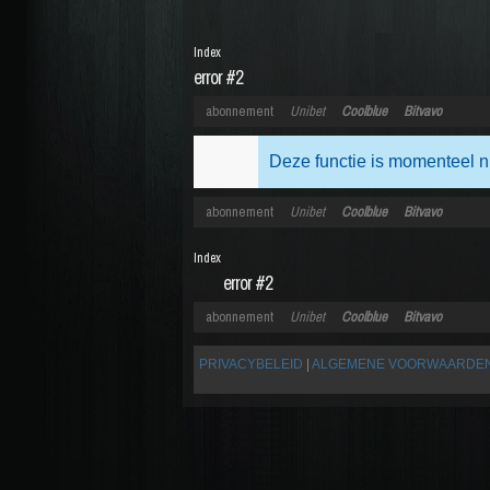
Index
error #2
abonnement
Unibet
Coolblue
Bitvavo
Deze functie is momenteel n
abonnement
Unibet
Coolblue
Bitvavo
Index
error #2
abonnement
Unibet
Coolblue
Bitvavo
PRIVACYBELEID
|
ALGEMENE VOORWAARDE