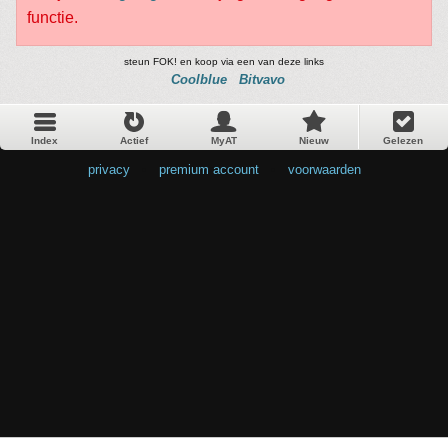
functie.
steun FOK! en koop via een van deze links
Coolblue
Bitvavo
Index
Actief
MyAT
Nieuw
Gelezen
privacy
•
premium account
•
voorwaarden