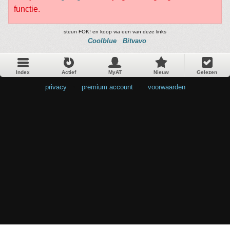
functie.
steun FOK! en koop via een van deze links
Coolblue
Bitvavo
Index
Actief
MyAT
Nieuw
Gelezen
privacy
•
premium account
•
voorwaarden