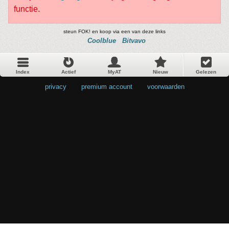
functie.
steun FOK! en koop via een van deze links
Coolblue
Bitvavo
Index
Actief
MyAT
Nieuw
Gelezen
privacy
•
premium account
•
voorwaarden