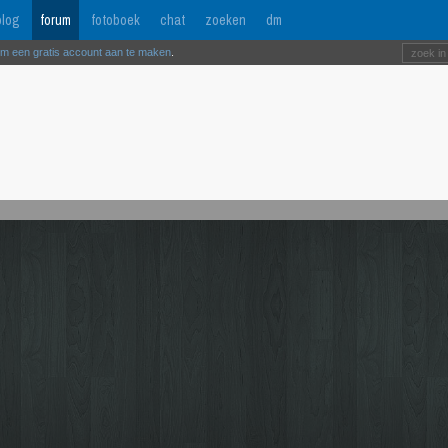
log
forum
fotoboek
chat
zoeken
dm
om een gratis account aan te maken
.