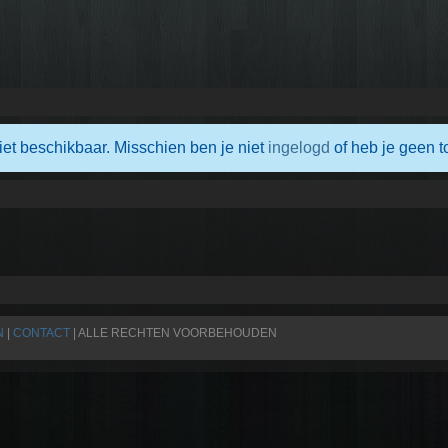
iet beschikbaar. Misschien ben je niet
ingelogd
of heb je geen t
N
|
CONTACT
| ALLE RECHTEN VOORBEHOUDEN