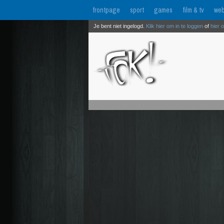
frontpage
sport
games
film & tv
web
Je bent niet ingelogd.
Klik hier om in te loggen
of
hier 