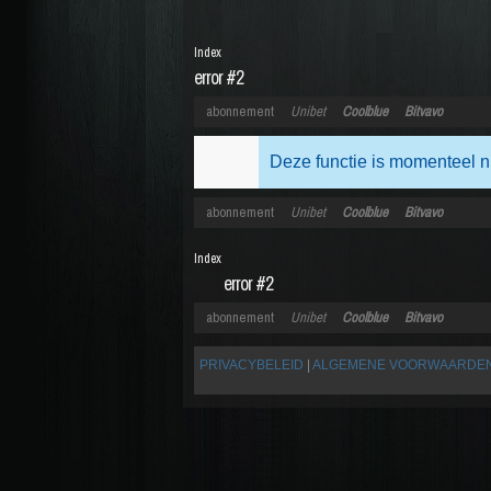
Index
error #2
abonnement
Unibet
Coolblue
Bitvavo
Deze functie is momenteel n
abonnement
Unibet
Coolblue
Bitvavo
Index
error #2
abonnement
Unibet
Coolblue
Bitvavo
PRIVACYBELEID
|
ALGEMENE VOORWAARDE