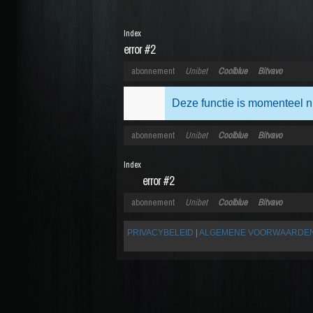
Index
error #2
abonnement
Unibet
Coolblue
Bitvavo
Deze functie is momenteel n
abonnement
Unibet
Coolblue
Bitvavo
Index
error #2
abonnement
Unibet
Coolblue
Bitvavo
PRIVACYBELEID
|
ALGEMENE VOORWAARDE