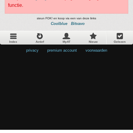
functie.
steun FOK! en koop via een van deze links
Coolblue
Bitvavo
Index
Actief
MyAT
Nieuw
Gelezen
privacy
•
premium account
•
voorwaarden