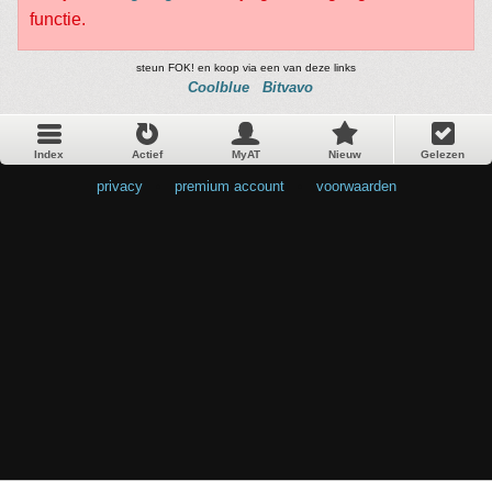
functie.
steun FOK! en koop via een van deze links
Coolblue
Bitvavo
Index
Actief
MyAT
Nieuw
Gelezen
privacy
•
premium account
•
voorwaarden