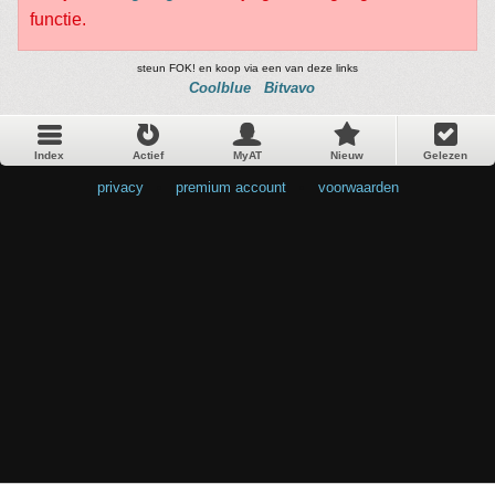
functie.
steun FOK! en koop via een van deze links
Coolblue
Bitvavo
Index
Actief
MyAT
Nieuw
Gelezen
privacy
•
premium account
•
voorwaarden