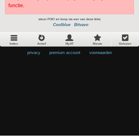
functie.
steun FOK! en koop via een van deze links
Coolblue
Bitvavo
Index
Actief
MyAT
Nieuw
Gelezen
privacy
•
premium account
•
voorwaarden