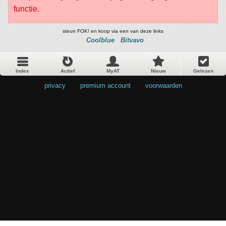
functie.
steun FOK! en koop via een van deze links
Coolblue
Bitvavo
Index
Actief
MyAT
Nieuw
Gelezen
privacy
•
premium account
•
voorwaarden