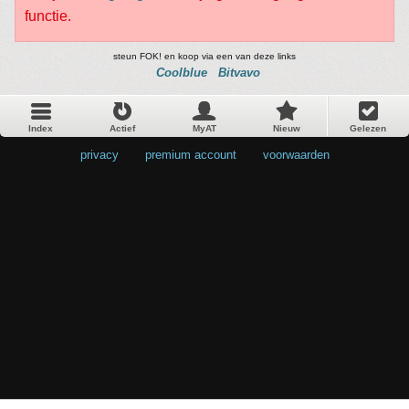
functie.
steun FOK! en koop via een van deze links
Coolblue
Bitvavo
Index
Actief
MyAT
Nieuw
Gelezen
privacy
•
premium account
•
voorwaarden