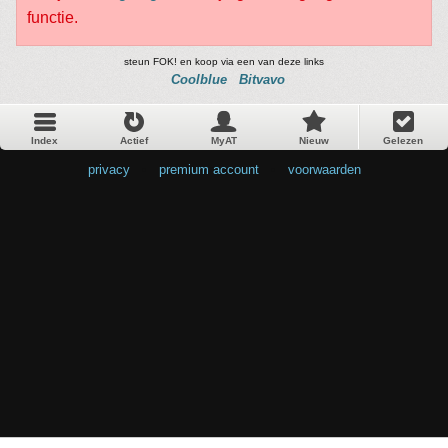
functie.
steun FOK! en koop via een van deze links
Coolblue
Bitvavo
Index
Actief
MyAT
Nieuw
Gelezen
privacy
•
premium account
•
voorwaarden