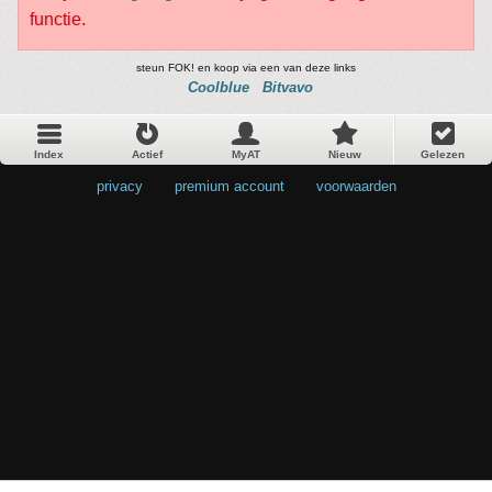
functie.
steun FOK! en koop via een van deze links
Coolblue
Bitvavo
Index
Actief
MyAT
Nieuw
Gelezen
privacy
•
premium account
•
voorwaarden