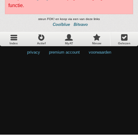
functie.
steun FOK! en koop via een van deze links
Coolblue
Bitvavo
Index
Actief
MyAT
Nieuw
Gelezen
privacy
•
premium account
•
voorwaarden