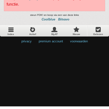
functie.
steun FOK! en koop via een van deze links
Coolblue
Bitvavo
Index
Actief
MyAT
Nieuw
Gelezen
privacy
•
premium account
•
voorwaarden