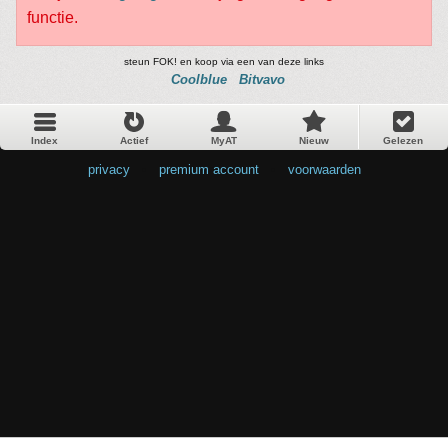
functie.
steun FOK! en koop via een van deze links
Coolblue
Bitvavo
Index
Actief
MyAT
Nieuw
Gelezen
privacy
•
premium account
•
voorwaarden