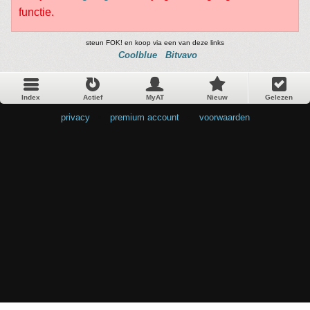
functie.
steun FOK! en koop via een van deze links
Coolblue
Bitvavo
Index
Actief
MyAT
Nieuw
Gelezen
privacy
•
premium account
•
voorwaarden