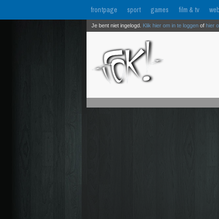
frontpage
sport
games
film & tv
web
Je bent niet ingelogd.
Klik hier om in te loggen
of
hier 