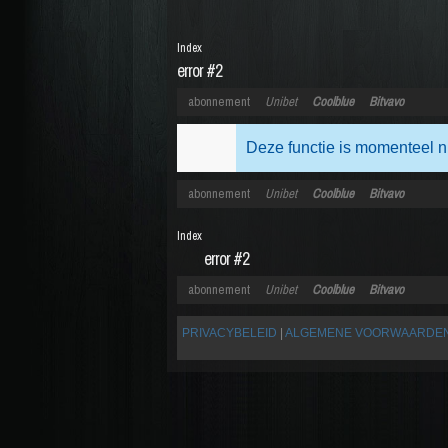
Index
error #2
abonnement
Unibet
Coolblue
Bitvavo
Deze functie is momenteel n
abonnement
Unibet
Coolblue
Bitvavo
Index
error #2
abonnement
Unibet
Coolblue
Bitvavo
PRIVACYBELEID
|
ALGEMENE VOORWAARDE