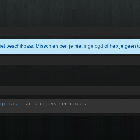
iet beschikbaar. Misschien ben je niet
ingelogd
of heb je geen t
N
|
CONTACT
| ALLE RECHTEN VOORBEHOUDEN