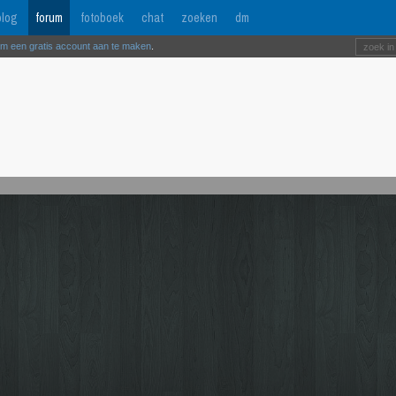
log
forum
fotoboek
chat
zoeken
dm
om een gratis account aan te maken
.