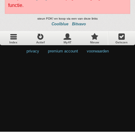
functie.
steun FOK! en koop via een van deze links
Coolblue
Bitvavo
Index
Actief
MyAT
Nieuw
Gelezen
privacy
•
premium account
•
voorwaarden